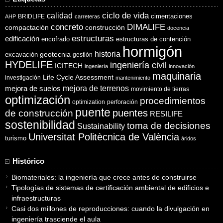
ciclo de vida
calidad
cimentaciones
BRIDLIFE
AHP
carreteras
concreto
DIMALIFE
compactación
construcción
docencia
estructuras
edificación
encofrado
estructuras de contención
hormigón
historia
excavación
geotecnia
gestión
HYDELIFE
ingeniería civil
ICITECH
ingeniería
innovación
maquinaria
Life Cycle Assessment
investigación
mantenimiento
mejora de suelos
mejora de terrenos
movimiento de tierras
optimización
procedimientos
optimization
perforación
puente
puentes
de construcción
RESILIFE
sostenibilidad
toma de decisiones
Sustainability
Universitat Politècnica de València
turismo
áridos
Histórico
Biomateriales: la ingeniería que crece antes de construirse
Tipologías de sistemas de certificación ambiental de edificios e
infraestructuras
Casi dos millones de reproducciones: cuando la divulgación en
ingeniería trasciende el aula