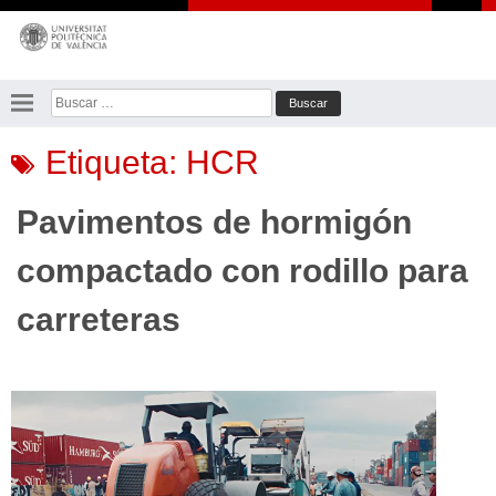
Saltar
al
contenido
Buscar:
Etiqueta:
HCR
Pavimentos de hormigón
compactado con rodillo para
carreteras