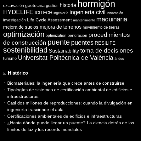
hormigón
historia
excavación
geotecnia
gestión
HYDELIFE
ingeniería civil
ICITECH
ingeniería
innovación
maquinaria
Life Cycle Assessment
investigación
mantenimiento
mejora de suelos
mejora de terrenos
movimiento de tierras
optimización
procedimientos
optimization
perforación
puente
puentes
de construcción
RESILIFE
sostenibilidad
toma de decisiones
Sustainability
Universitat Politècnica de València
turismo
áridos
Histórico
Biomateriales: la ingeniería que crece antes de construirse
Tipologías de sistemas de certificación ambiental de edificios e
infraestructuras
Casi dos millones de reproducciones: cuando la divulgación en
ingeniería trasciende el aula
Certificaciones ambientales de edificios e infraestructuras
¿Hasta dónde puede llegar un puente? La ciencia detrás de los
límites de luz y los récords mundiales