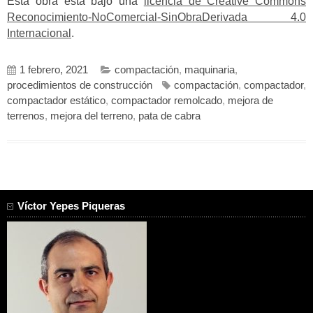
Esta obra está bajo una
licencia de Creative Commons
Reconocimiento-NoComercial-SinObraDerivada 4.0
Internacional
.
1 febrero, 2021
compactación
,
maquinaria
,
procedimientos de construcción
compactación
,
compactador
,
compactador estático
,
compactador remolcado
,
mejora de
terrenos
,
mejora del terreno
,
pata de cabra
Víctor Yepes Piqueras