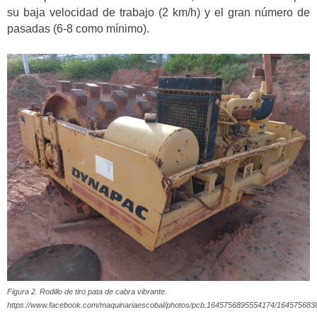
su baja velocidad de trabajo (2 km/h) y el gran número de
pasadas (6-8 como mínimo).
Figura 2. Rodillo de tiro pata de cabra vibrante.
https://www.facebook.com/maquinariaescobal/photos/pcb.1645756895554174/16457568