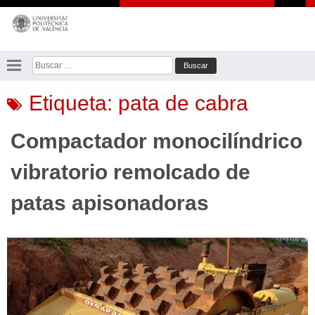
Saltar
al
contenido
Buscar:
Etiqueta:
pata de cabra
Compactador monocilíndrico
vibratorio remolcado de
patas apisonadoras