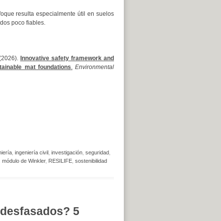
oque resulta especialmente útil en suelos
dos poco fiables.
(2026).
Innovative safety framework and
tainable mat foundations
.
Environmental
iería
,
ingeniería civil
,
investigación
,
seguridad
,
,
módulo de Winkler
,
RESILIFE
,
sostenibilidad
 desfasados? 5