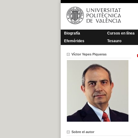
Saltar
al
contenido
Biografía
Cursos en línea
Efemérides
Tesauro
Víctor Yepes Piqueras
Sobre el autor