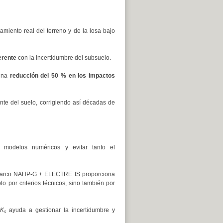
miento real del terreno y de la losa bajo
erente
con la incertidumbre del subsuelo.
una
reducción del 50 % en los impactos
nte del suelo, corrigiendo así décadas de
 modelos numéricos y evitar tanto el
arco NAHP-G + ELECTRE IS proporciona
o por criterios técnicos, sino también por
K
ayuda a gestionar la incertidumbre y
s