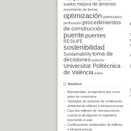
suelos
mejora de terrenos
movimiento de tierras
optimización
optimization
procedimientos
perforación
de construcción
puente
puentes
RESILIFE
sostenibilidad
toma de
Sustainability
decisiones
turismo
Universitat Politècnica
de València
áridos
Histórico
Biomateriales: la ingeniería que crece
antes de construirse
Tipologías de sistemas de certificación
ambiental de edificios e infraestructuras
Casi dos millones de reproducciones:
cuando la divulgación en ingeniería
trasciende el aula
Certificaciones ambientales de edificios
e infraestructuras