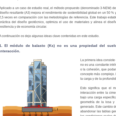
Aplicado a un caso de estudio real, el método propuesto (denominado 3-NEW) dem
diseño resultante (A3) mejora el rendimiento de sostenibilidad global en un 50 % 
2,5 veces en comparación con las metodologías de referencia. Este trabajo esta
práctica del diseño geotécnico, optimiza el uso de materiales y alinea el dise
resiliencia y de economía circular.
A continuación os dejo algunas ideas clave contenidas en este estudio.
1. El módulo de balasto (Ks) no es una propiedad del suel
interacción.
La primera idea consiste
no es una constante intrí
o la cohesión, que podam
concepto más complejo. 
la carga y de la profundid
Esto significa que el 
interacción entre la cime
bajo una carga específic
geometría de la losa y
generado. Este cambio de
abandonar las tablas gen
las condiciones reales 