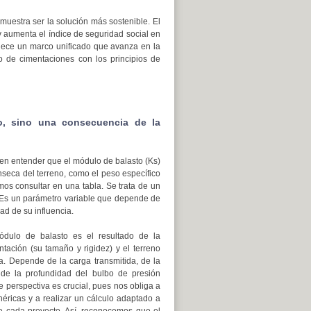
uestra ser la solución más sostenible. El
y aumenta el índice de seguridad social en
blece un marco unificado que avanza en la
ño de cimentaciones con los principios de
o, sino una consecuencia de la
 en entender que el módulo de balasto (Ks)
nseca del terreno, como el peso específico
os consultar en una tabla. Se trata de un
Es un parámetro variable que depende de
ad de su influencia.
módulo de balasto es el resultado de la
ntación (su tamaño y rigidez) y el terreno
a. Depende de la carga transmitida, de la
 de la profundidad del bulbo de presión
 perspectiva es crucial, pues nos obliga a
éricas y a realizar un cálculo adaptado a
de cada proyecto. Así, reconocemos que el