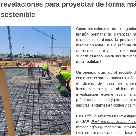
revelaciones para proyectar de forma m
sostenible
Como profesionales de la ingenier
tensión permanente: garantizar 
mientras enfrentamos la presión d
medioambiental. En el diseño de cim
en incertidumbre y en un sobred
sucede cuando uno de los supuesto
de la realidad?
Un ejemplo claro es el
módulo de
como
coeficiente de balasto
o
módu
el diseño de losas de cimen
incorrectamente y se obtiene de
investigación reciente revela hall
prácticas habituales y plantean al
seguras, eficientes en costes y de 
Este artículo sintetiza una investiga
del JCR,
Environmental Impact Ass
metodología rigurosamente formula
(Ks) en cimentaciones por losa, 