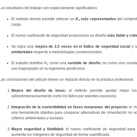
Los resultados del trabajo son especialmente significativos:
El método directo permite obtener un
K
más representativo
del comporta
s
carga.
El nuevo coeficiente de seguridad proporciona un diseño
más fiable y coh
Se logra una
mejora de 2,5 veces en el índice de seguridad social
y 
ambientales
respecto a metodologías convencionales.
El estudio redefine
K
como una
variable de diseño
, no como una consta
s
uso inapropiado en la ingeniería geotécnica.
Las conclusiones del artículo tienen un impacto directo en la práctica profesional:
Mejora del diseño de losas:
el método permite ajustar mejor los
sobredimensionamiento como los fallos por asientos excesivos.
Integración de la sostenibilidad en fases tempranas del proyecto:
el m
una herramienta objetiva para comparar alternativas de cimentación no sol
criterios ambientales y sociales.
Mayor seguridad y fiabilidad:
el nuevo coeficiente de seguridad para
aumenta los márgenes de seguridad de forma cuantificada.