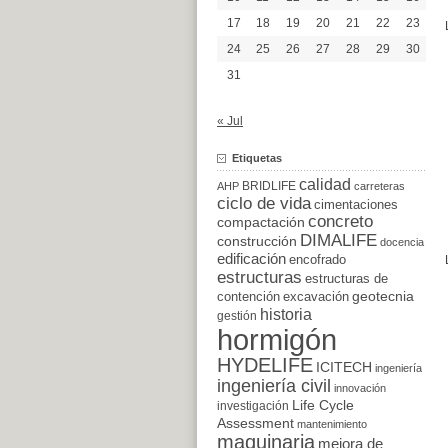
17
18
19
20
21
22
23
24
25
26
27
28
29
30
31
« Jul
Etiquetas
calidad
BRIDLIFE
AHP
carreteras
ciclo de vida
cimentaciones
concreto
compactación
DIMALIFE
construcción
docencia
edificación
encofrado
estructuras
estructuras de
excavación
geotecnia
contención
historia
gestión
hormigón
HYDELIFE
ICITECH
ingeniería
ingeniería civil
innovación
Life Cycle
investigación
Assessment
mantenimiento
maquinaria
mejora de