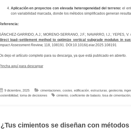
Aplicación en proyectos con elevada heterogeneidad del terreno:
el enf
con variabilidad marcada, donde los métodos simplificados generan resulta
Referencia:
SÁNCHEZ-GARRIDO, A.J.; MORENO-SERRANO, J.F.; NAVARRO, I.J.; YEPES, V. 
direct load–settlement method to optimize vertical subgrade modulus in sus
Impact Assessment Review,
118, 108191. DOI:10.1016/j.eiar.2025.108191
Os dejo el artículo completo para su descarga, ya que está publicado en abierto.
Pincha aquí para descargar
9 diciembre, 2025
cimentaciones
,
costes
,
edificación
,
estructuras
,
geotecnia
,
ingen
sostenibilidad
,
toma de decisiones
cimiento
,
coeficiente de balasto
,
losa de cimentación
¿Tus cimientos se diseñan con métodos