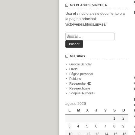
NO PLAGIES, VINCULA
Usa el vínculo a este documento o a
la pagina principal:
victoryepes.blogs.upv.es/
Buscar:
Mis sitios
Google Scholar
Orcid
Página personal
Publons
Researcher-ID
Researchgate
Scopus-AuthorID
agosto 2026
L
M
X
J
V
S
D
1
2
3
4
5
6
7
8
9
10
11
12
13
14
15
16