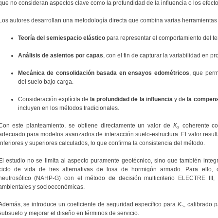
que no consideran aspectos clave como la profundidad de la influencia o los efec
Los autores desarrollan una metodología directa que combina varias herramientas
Teoría del semiespacio elástico
para representar el comportamiento del te
Análisis de asientos por capas
, con el fin de capturar la variabilidad en p
Mecánica de consolidación basada en ensayos edométricos
, que perm
del suelo bajo carga.
Consideración explícita de
la profundidad de la influencia
y de
la compens
incluyen en los métodos tradicionales.
Con este planteamiento, se obtiene directamente un valor de
K
coherente con
s
adecuado para modelos avanzados de interacción suelo-estructura. El valor resultan
inferiores y superiores calculados, lo que confirma la consistencia del método.
El estudio no se limita al aspecto puramente geotécnico, sino que también integr
ciclo de vida de tres alternativas de losa de hormigón armado. Para ello, 
neutrosófico (NAHP-G) con el método de decisión multicriterio ELECTRE III, 
ambientales y socioeconómicas.
Además, se introduce un coeficiente de seguridad específico para
K
, calibrado p
s
subsuelo y mejorar el diseño en términos de servicio.