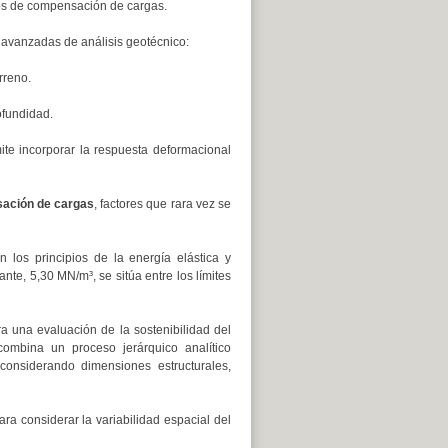
tos de compensación de cargas.
 avanzadas de análisis geotécnico:
rreno.
rofundidad.
ite incorporar la respuesta deformacional
ación de cargas
, factores que rara vez se
 los principios de la energía elástica y
te, 5,30 MN/m³, se sitúa entre los límites
a una evaluación de la sostenibilidad del
combina un proceso jerárquico analítico
considerando dimensiones estructurales,
ara considerar la variabilidad espacial del