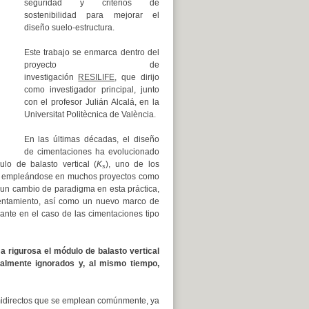
seguridad y criterios de
sostenibilidad para mejorar el
diseño suelo-estructura.
Este trabajo se enmarca dentro del
proyecto de
investigación
RESILIFE
, que dirijo
como investigador principal, junto
con el profesor Julián Alcalá, en la
Universitat Politècnica de València.
En las últimas décadas, el diseño
de cimentaciones ha evolucionado
lo de balasto vertical (
K
), uno de los
s
gue empleándose en muchos proyectos como
re un cambio de paradigma en esta práctica,
sentamiento, así como un nuevo marco de
ante en el caso de las cimentaciones tipo
 rigurosa el módulo de balasto vertical
almente ignorados y, al mismo tiempo,
emidirectos que se emplean comúnmente, ya