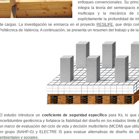
enfoques convencionales. Su princ
integra la teoría del semiespacio e
multicapa y la mecánica de co
explícitamente la profundidad de in
de cargas.
La investigación se enmarca en el proyecto
RESILIFE,
que dirijo com
Politècnica de València.
A continuación, se presenta un resumen del trabajo y de la
El estudio introduce un
coeficiente de seguridad específico
para Ks, lo que c
incertidumbre geotécnica y fortalece la fiabilidad del diseño en los estados límite 
un marco de evaluación del ciclo de vida y decisión multicriterio (MCDM) que util
en grupo (NAHP-G) y ELECTRE IS para evaluar alternativas de diseño de cim
ambientales y sociales.