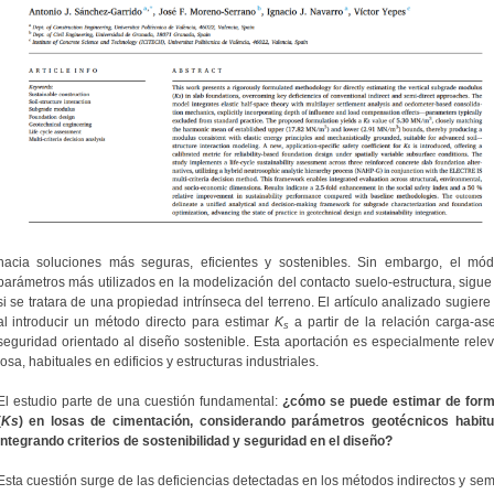
hacia soluciones más seguras, eficientes y sostenibles. Sin embargo, el módu
parámetros más utilizados en la modelización del contacto suelo-estructura, si
si se tratara de una propiedad intrínseca del terreno. El artículo analizado sugie
al introducir un método directo para estimar
K
a partir de la relación carga-a
s
seguridad orientado al diseño sostenible. Esta aportación es especialmente relev
losa, habituales en edificios y estructuras industriales.
El estudio parte de una cuestión fundamental:
¿cómo se puede estimar de forma
(
Ks
) en losas de cimentación, considerando parámetros geotécnicos habitu
integrando criterios de sostenibilidad y seguridad en el diseño?
Esta cuestión surge de las deficiencias detectadas en los métodos indirectos y s