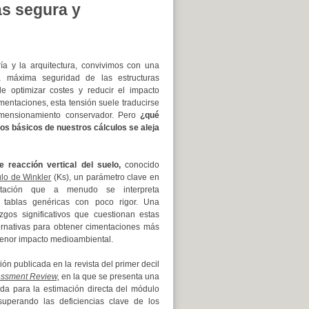
ás segura y
ía y la arquitectura, convivimos con una
la máxima seguridad de las estructuras
e optimizar costes y reducir el impacto
entaciones, esta tensión suele traducirse
imensionamiento conservador. Pero
¿qué
s básicos de nuestros cálculos se aleja
 reacción vertical del suelo,
conocido
lo de Winkler
(Ks), un parámetro clave en
tación que a menudo se interpreta
 tablas genéricas con poco rigor. Una
azgos significativos que cuestionan estas
ternativas para obtener cimentaciones más
menor impacto medioambiental.
ción publicada en la revista del primer decil
essment Review,
en la que se presenta una
da para la estimación directa del módulo
superando las deficiencias clave de los