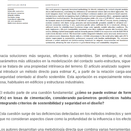
hacia soluciones más seguras, eficientes y sostenibles. Sin embargo, el módu
parámetros más utilizados en la modelización del contacto suelo-estructura, si
si se tratara de una propiedad intrínseca del terreno. El artículo analizado sugie
al introducir un método directo para estimar
K
a partir de la relación carga-a
s
seguridad orientado al diseño sostenible. Esta aportación es especialmente relev
losa, habituales en edificios y estructuras industriales.
El estudio parte de una cuestión fundamental:
¿cómo se puede estimar de forma
(
Ks
) en losas de cimentación, considerando parámetros geotécnicos habitu
integrando criterios de sostenibilidad y seguridad en el diseño?
Esta cuestión surge de las deficiencias detectadas en los métodos indirectos y s
que no consideran aspectos clave como la profundidad de la influencia o los efec
Los autores desarrollan una metodología directa que combina varias herramientas