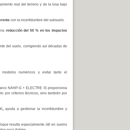
miento real del terreno y de la losa bajo
erente
con la incertidumbre del subsuelo.
una
reducción del 50 % en los impactos
nte del suelo, corrigiendo así décadas de
 modelos numéricos y evitar tanto el
arco NAHP-G + ELECTRE IS proporciona
o por criterios técnicos, sino también por
K
ayuda a gestionar la incertidumbre y
s
oque resulta especialmente útil en suelos
dos poco fiables.