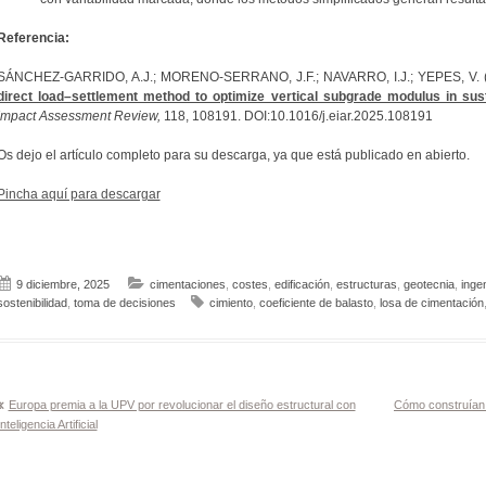
Referencia:
SÁNCHEZ-GARRIDO, A.J.; MORENO-SERRANO, J.F.; NAVARRO, I.J.; YEPES, V. 
direct load–settlement method to optimize vertical subgrade modulus in sus
Impact Assessment Review,
118, 108191. DOI:10.1016/j.eiar.2025.108191
Os dejo el artículo completo para su descarga, ya que está publicado en abierto.
Pincha aquí para descargar
9 diciembre, 2025
cimentaciones
,
costes
,
edificación
,
estructuras
,
geotecnia
,
ingen
sostenibilidad
,
toma de decisiones
cimiento
,
coeficiente de balasto
,
losa de cimentación
Navegación
Europa premia a la UPV por revolucionar el diseño estructural con
Cómo construían 
Inteligencia Artificial
de
entradas