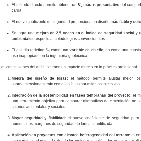
El método directo permite obtener un
K
más representativo
del comporta
s
carga.
El nuevo coeficiente de seguridad proporciona un diseño
más fiable y coh
Se logra una
mejora de 2,5 veces en el índice de seguridad social
y 
ambientales
respecto a metodologías convencionales.
El estudio redefine
K
como una
variable de diseño
, no como una consta
s
uso inapropiado en la ingeniería geotécnica.
Las conclusiones del artículo tienen un impacto directo en la práctica profesional:
Mejora del diseño de losas:
el método permite ajustar mejor los
sobredimensionamiento como los fallos por asientos excesivos.
Integración de la sostenibilidad en fases tempranas del proyecto:
el m
una herramienta objetiva para comparar alternativas de cimentación no sol
criterios ambientales y sociales.
Mayor seguridad y fiabilidad:
el nuevo coeficiente de seguridad para
aumenta los márgenes de seguridad de forma cuantificada.
Aplicación en proyectos con elevada heterogeneidad del terreno:
el enf
con variabilidad marcada, donde los métodos simplificados generan resulta