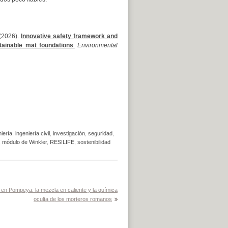
(2026).
Innovative safety framework and
tainable mat foundations
.
Environmental
iería
,
ingeniería civil
,
investigación
,
seguridad
,
,
módulo de Winkler
,
RESILIFE
,
sostenibilidad
en Pompeya: la mezcla en caliente y la química
oculta de los morteros romanos