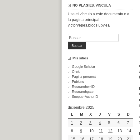
NO PLAGIES, VINCULA
Usa el vínculo a este documento o a
la pagina principal:
victoryepes.blogs.upv.es/
Buscar:
Mis sitios
Google Scholar
Orcid
Página personal
Publons
Researcher-ID
Researchgate
Scopus-AuthorID
diciembre 2025
L
M
X
J
V
S
D
1
2
3
4
5
6
7
8
9
10
11
12
13
14
15
16
17
18
19
20
21