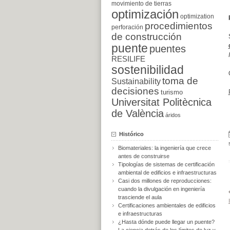
movimiento de tierras
optimización
optimization
procedimientos
perforación
de construcción
puente
puentes
RESILIFE
sostenibilidad
toma de
Sustainability
decisiones
turismo
Universitat Politècnica
de València
áridos
Histórico
Biomateriales: la ingeniería que crece
antes de construirse
Tipologías de sistemas de certificación
ambiental de edificios e infraestructuras
Casi dos millones de reproducciones:
cuando la divulgación en ingeniería
trasciende el aula
Certificaciones ambientales de edificios
e infraestructuras
¿Hasta dónde puede llegar un puente?
La ciencia detrás de los límites de luz y