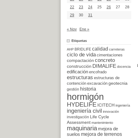
22
23
24
25
26
27
28
29
30
31
« Nov
Ene »
Etiquetas
calidad
BRIDLIFE
AHP
carreteras
ciclo de vida
cimentaciones
concreto
compactación
DIMALIFE
construcción
docencia
edificación
encofrado
estructuras
estructuras de
excavación
geotecnia
contención
historia
gestión
hormigón
HYDELIFE
ICITECH
ingeniería
ingeniería civil
innovación
Life Cycle
investigación
Assessment
mantenimiento
maquinaria
mejora de
suelos
mejora de terrenos