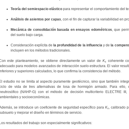
Teoría del semiespacio elástico
para representar el comportamiento del te
Análisis de asientos por capas
, con el fin de capturar la variabilidad en p
Mecánica de consolidación basada en ensayos edométricos
, que perm
del suelo bajo carga.
Consideración explícita de
la profundidad de la influencia
y de
la compens
incluyen en los métodos tradicionales.
Con este planteamiento, se obtiene directamente un valor de
K
coherente con
s
adecuado para modelos avanzados de interacción suelo-estructura. El valor resultan
inferiores y superiores calculados, lo que confirma la consistencia del método.
El estudio no se limita al aspecto puramente geotécnico, sino que también integr
ciclo de vida de tres alternativas de losa de hormigón armado. Para ello, 
neutrosófico (NAHP-G) con el método de decisión multicriterio ELECTRE III, 
ambientales y socioeconómicas.
Además, se introduce un coeficiente de seguridad específico para
K
, calibrado p
s
subsuelo y mejorar el diseño en términos de servicio.
Los resultados del trabajo son especialmente significativos: