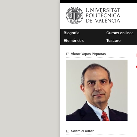
Saltar
al
contenido
Biografía
Cursos en línea
Efemérides
Tesauro
Víctor Yepes Piqueras
Sobre el autor