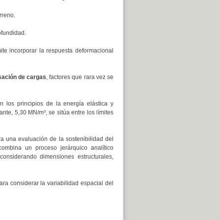
rreno.
rofundidad.
ite incorporar la respuesta deformacional
ación de cargas
, factores que rara vez se
 los principios de la energía elástica y
te, 5,30 MN/m³, se sitúa entre los límites
a una evaluación de la sostenibilidad del
combina un proceso jerárquico analítico
considerando dimensiones estructurales,
ara considerar la variabilidad espacial del