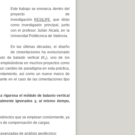
Este trabajo se enmarca dentro del
proyecto de
investigación
RESILIFE
, que dirijo
como investigador principal, junto
con el profesor Julián Alcalá, en la
Universitat Politècnica de València.
En las últimas décadas, el diseño
de cimentaciones ha evolucionado
lo de balasto vertical (
K
), uno de los
s
gue empleándose en muchos proyectos como
re un cambio de paradigma en esta práctica,
sentamiento, así como un nuevo marco de
ante en el caso de las cimentaciones tipo
 rigurosa el módulo de balasto vertical
almente ignorados y, al mismo tiempo,
emidirectos que se emplean comúnmente, ya
tos de compensación de cargas.
 avanzadas de análisis geotécnico: