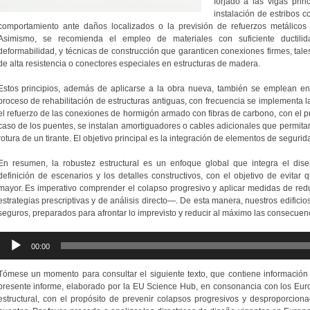
forjado a las vigas prin
instalación de estribos 
comportamiento ante daños localizados o la previsión de refuerzos metálico
Asimismo, se recomienda el empleo de materiales con suficiente ductilid
deformabilidad, y técnicas de construcción que garanticen conexiones firmes, tal
de alta resistencia o conectores especiales en estructuras de madera.
Estos principios, además de aplicarse a la obra nueva, también se emplean en e
proceso de rehabilitación de estructuras antiguas, con frecuencia se implementa la
el refuerzo de las conexiones de hormigón armado con fibras de carbono, con el pro
caso de los puentes, se instalan amortiguadores o cables adicionales que permitan
rotura de un tirante. El objetivo principal es la integración de elementos de segurid
En resumen, la robustez estructural es un enfoque global que integra el diseñ
definición de escenarios y los detalles constructivos, con el objetivo de evitar
mayor. Es imperativo comprender el colapso progresivo y aplicar medidas de redu
estrategias prescriptivas y de análisis directo—. De esta manera, nuestros edifici
seguros, preparados para afrontar lo imprevisto y reducir al máximo las consecuenc
Reproductor
00:00
de
audio
Tómese un momento para consultar el siguiente texto, que contiene información a
presente informe, elaborado por la EU Science Hub, en consonancia con los Euro
estructural, con el propósito de prevenir colapsos progresivos y desproporciona