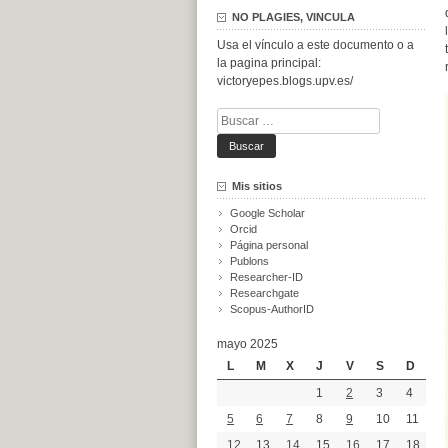
NO PLAGIES, VINCULA
Usa el vínculo a este documento o a
la pagina principal:
victoryepes.blogs.upv.es/
Buscar:
Mis sitios
Google Scholar
Orcid
Página personal
Publons
Researcher-ID
Researchgate
Scopus-AuthorID
mayo 2025
L
M
X
J
V
S
D
1
2
3
4
5
6
7
8
9
10
11
12
13
14
15
16
17
18