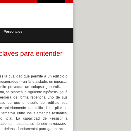
Personajes
 claves para entender
s la cualidad que permite a un edificio o
nesperados —un fallo aislado, un impacto,
ello provoque un colapso generalizado.
ema, se plantea la siguiente hipótesis: ¿qué
o perdiera de forma repentina uno de sus
caso de que el diseño del edificio sea
 anteriormente transmitía dicho pilar se
lternativa entre los elementos restantes,
o total. La capacidad de «resistir a
tuaciones inusuales se denomina
robustez
,
de defensa fundamental para garantizar la