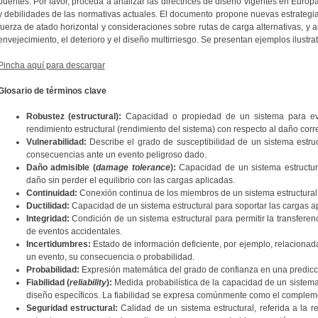
puentes. Por favor, proceda a analizar las directrices de diseño vigentes en Europa 
y debilidades de las normativas actuales. El documento propone nuevas estrateg
fuerza de atado horizontal y consideraciones sobre rutas de carga alternativas, y 
envejecimiento, el deterioro y el diseño multirriesgo. Se presentan ejemplos ilustrat
Pincha aquí para descargar
Glosario de términos clave
Robustez (estructural):
Capacidad o propiedad de un sistema para evi
rendimiento estructural (rendimiento del sistema) con respecto al daño corr
Vulnerabilidad:
Describe el grado de susceptibilidad de un sistema estru
consecuencias ante un evento peligroso dado.
Daño admisible (
damage tolerance
):
Capacidad de un sistema estructur
daño sin perder el equilibrio con las cargas aplicadas.
Continuidad:
Conexión continua de los miembros de un sistema estructural
Ductilidad:
Capacidad de un sistema estructural para soportar las cargas ap
Integridad:
Condición de un sistema estructural para permitir la transfere
de eventos accidentales.
Incertidumbres:
Estado de información deficiente, por ejemplo, relaciona
un evento, su consecuencia o probabilidad.
Probabilidad:
Expresión matemática del grado de confianza en una predicc
Fiabilidad (
reliability
):
Medida probabilística de la capacidad de un sistema 
diseño específicos. La fiabilidad se expresa comúnmente como el complemen
Seguridad estructural:
Calidad de un sistema estructural, referida a la re