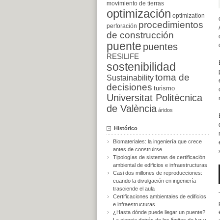
movimiento de tierras
optimización
optimization
procedimientos
perforación
de construcción
puente
puentes
RESILIFE
sostenibilidad
toma de
Sustainability
decisiones
turismo
Universitat Politècnica
de València
áridos
Histórico
Biomateriales: la ingeniería que crece
antes de construirse
Tipologías de sistemas de certificación
ambiental de edificios e infraestructuras
Casi dos millones de reproducciones:
cuando la divulgación en ingeniería
trasciende el aula
Certificaciones ambientales de edificios
e infraestructuras
¿Hasta dónde puede llegar un puente?
La ciencia detrás de los límites de luz y