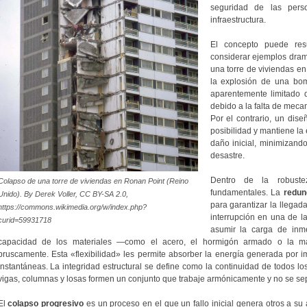
seguridad de las pers
infraestructura.
El concepto puede resu
considerar ejemplos dram
una torre de viviendas e
la explosión de una bom
aparentemente limitado 
debido a la falta de mecan
Por el contrario, un dis
posibilidad y mantiene la e
daño inicial, minimizand
desastre.
Dentro de la robustez
Colapso de una torre de viviendas en Ronan Point (Reino
fundamentales. La
redun
Unido). By Derek Voller, CC BY-SA 2.0,
para garantizar la llegad
https://commons.wikimedia.org/w/index.php?
interrupción en una de l
curid=59931718
asumir la carga de inm
capacidad de los materiales —como el acero, el hormigón armado o la m
bruscamente. Esta «flexibilidad» les permite absorber la energía generada por im
instantáneas. La integridad estructural se define como la continuidad de todos 
vigas, columnas y losas formen un conjunto que trabaje armónicamente y no se sep
El
colapso progresivo
es un proceso en el que un fallo inicial genera otros a s