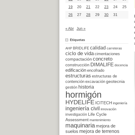
19
20
21
22
23
24
25
26
27
28
29
30
31
« Abr
Jun »
Etiquetas
calidad
BRIDLIFE
AHP
carreteras
ciclo de vida
cimentaciones
concreto
compactación
DIMALIFE
construcción
docencia
edificación
encofrado
estructuras
estructuras de
excavación
geotecnia
contención
historia
gestión
hormigón
HYDELIFE
ICITECH
ingeniería
ingeniería civil
innovación
Life Cycle
investigación
Assessment
mantenimiento
maquinaria
mejora de
suelos
mejora de terrenos