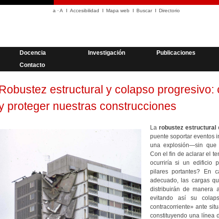
a
·
A
Accesibilidad
Mapa web
Buscar
Directorio
Docencia
Investigación
Publicaciones
Contacto
Robustez estructural y colapso progresivo:
y proteger nuestras construcciones
La
robustez estructural
e
puente soportar eventos i
una explosión—sin que 
Con el fin de aclarar el t
ocurriría si un edifici
pilares portantes? En 
adecuado, las cargas que
distribuirán de manera a
evitando así su colaps
contracorriente» ante si
constituyendo una línea 