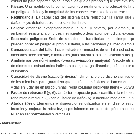
estructura para soportar los peligros a los que es probable que esté expuesta
Riesgo:
Una medida de la combinación (generalmente el producto) de la p
un peligro definido y la magnitud de las consecuencias de la ocurrencia.
Redundancia:
La capacidad del sistema para redistribuir la carga que
dañados y/o deteriorados entre sus miembros.
Peligro:
Amenaza excepcionalmente inusual y severa, por ejemplo, un
ambiental, resistencia o rigidez insuficiente, o desviación perjudicial exces
Escenario peligroso:
Serie de situaciones, transitorias en el tiempo, 
pueden poner en peligro el propio sistema, a las personas y al medio ambie
Consecuencias del fallo:
Los resultados o impactos de un fallo estructu
afectados directamente) o indirectos (fallo parcial o total del sistema subsig
Análisis por presión-impulso (
pressure–impulse analysis
):
Método utiliz
de elementos estructurales individuales bajo carga dinámica, definido por 
el impulso.
Capacidad de diseño (
capacity design
):
Un principio de diseño sísmico q
de los miembros para garantizar que las rótulas plásticas se formen en la
vigas en lugar de en las columnas (regla columna débil-viga fuerte – SCWB
Factor de robustez R(𝜌, Δ):
Un factor propuesto para cuantificar la robustez
rendimiento residual (𝜌) con el índice de daño (Δ), a menudo mediante un p
Atados (
ties
):
Elementos o disposiciones utilizados en el diseño estruc
tracción y mejorar la robustez, especialmente en caso de pérdida de u
Pueden ser horizontales o verticales.
Referencias:
MAKOOND, N.; SETIAWAN, A.; BUITRAGO, M., ADAM, J.M. (2024).
Arresting 