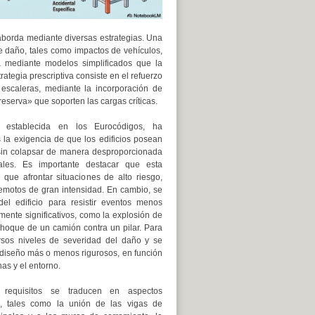
 aborda mediante diversas estrategias. Una
e daño, tales como impactos de vehículos,
ca mediante modelos simplificados que la
rategia prescriptiva consiste en el refuerzo
escaleras, mediante la incorporación de
reserva» que soporten las cargas críticas.
 establecida en los Eurocódigos, ha
 la exigencia de que los edificios posean
 sin colapsar de manera desproporcionada
ales. Es importante destacar que esta
que afrontar situaciones de alto riesgo,
motos de gran intensidad. En cambio, se
del edificio para resistir eventos menos
mente significativos, como la explosión de
choque de un camión contra un pilar. Para
ersos niveles de severidad del daño y se
 diseño más o menos rigurosos, en función
as y el entorno.
 requisitos se traducen en aspectos
os, tales como la unión de las vigas de