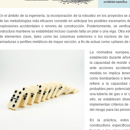
En el ámbito de la ingeniería, la incorporación de la robustez en los proyectos se
de las metodologías más eficaces consiste en anticipar los posibles escenarios d
explosiones accidentales o errores de construcción. Posteriormente, se verifi
estructura mantiene su estabilidad incluso cuando falta un pilar o una viga. Otra est
de elementos clave, tales como las columnas exteriores o los núcleos de las 
armaduras o perfiles metálicos de mayor sección, a fin de actuar como «pilares de 
La normativa europea,
establecido durante años
la capacidad de resistir
ante acciones accident
medida no implica tener 
como bombardeos o terre
refiere a la capacidad 
probables pero potencial
una tubería de gas o el 
ello, se establecen div
implementan criterios de
del riesgo para las person
En la práctica, estos
constructivos específic