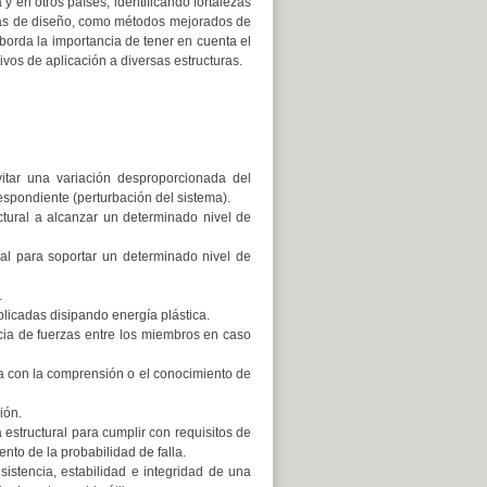
y en otros países, identificando fortalezas
para
ias de diseño, como métodos mejorados de
aumentar
aborda la importancia de tener en cuenta el
o
ivos de aplicación a diversas estructuras.
disminuir
el
volumen.
tar una variación desproporcionada del
espondiente (perturbación del sistema).
ctural a alcanzar un determinado nivel de
al para soportar un determinado nivel de
.
licadas disipando energía plástica.
ncia de fuerzas entre los miembros en caso
da con la comprensión o el conocimiento de
ión.
estructural para cumplir con requisitos de
to de la probabilidad de falla.
sistencia, estabilidad e integridad de una