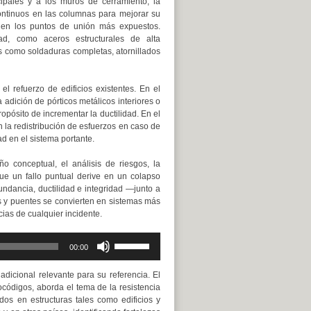
cipales y a los muros de cerramiento, la
continuos en las columnas para mejorar su
s en los puntos de unión más expuestos.
ad, como aceros estructurales de alta
es como soldaduras completas, atornillados
l refuerzo de edificios existentes. En el
 adición de pórticos metálicos interiores o
pósito de incrementar la ductilidad. En el
 la redistribución de esfuerzos en caso de
ad en el sistema portante.
o conceptual, el análisis de riesgos, la
 que un fallo puntual derive en un colapso
ndancia, ductilidad e integridad —junto a
os y puentes se convierten en sistemas más
ias de cualquier incidente.
Utiliza
00:00
las
teclas
dicional relevante para su referencia. El
de
códigos, aborda el tema de la resistencia
flecha
dos en estructuras tales como edificios y
arriba/abajo