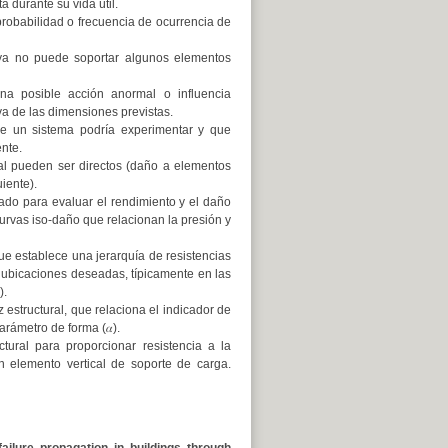
 durante su vida útil.
robabilidad o frecuencia de ocurrencia de
 ya no puede soportar algunos elementos
a posible acción anormal o influencia
iva de las dimensiones previstas.
que un sistema podría experimentar y que
nte.
ral pueden ser directos (daño a elementos
uiente).
ado para evaluar el rendimiento y el daño
curvas iso-daño que relacionan la presión y
ue establece una jerarquía de resistencias
s ubicaciones deseadas, típicamente en las
).
 estructural, que relaciona el indicador de
arámetro de forma (𝛼).
tural para proporcionar resistencia a la
n elemento vertical de soporte de carga.
failure propagation in buildings through