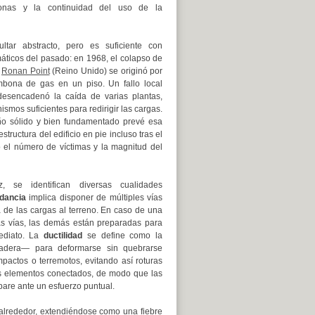
onas y la continuidad del uso de la
ltar abstracto, pero es suficiente con
áticos del pasado: en 1968, el colapso de
n
Ronan Point
(Reino Unido) se originó por
bona de gas en un piso. Un fallo local
desencadenó la caída de varias plantas,
ismos suficientes para redirigir las cargas.
eño sólido y bien fundamentado prevé esa
structura del edificio en pie incluso tras el
o el número de víctimas y la magnitud del
, se identifican diversas cualidades
dancia
implica disponer de múltiples vías
a de las cargas al terreno. En caso de una
as vías, las demás están preparadas para
ediato. La
ductilidad
se define como la
adera— para deformarse sin quebrarse
pactos o terremotos, evitando así roturas
los elementos conectados, de modo que las
are ante un esfuerzo puntual.
u alrededor, extendiéndose como una fiebre