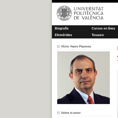
Saltar
al
contenido
Biografía
Cursos en línea
Efemérides
Tesauro
Víctor Yepes Piqueras
Sobre el autor