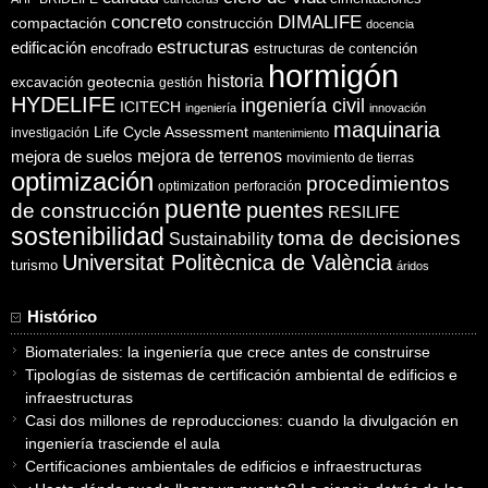
concreto
DIMALIFE
compactación
construcción
docencia
estructuras
edificación
encofrado
estructuras de contención
hormigón
historia
excavación
geotecnia
gestión
HYDELIFE
ingeniería civil
ICITECH
ingeniería
innovación
maquinaria
Life Cycle Assessment
investigación
mantenimiento
mejora de suelos
mejora de terrenos
movimiento de tierras
optimización
procedimientos
optimization
perforación
puente
puentes
de construcción
RESILIFE
sostenibilidad
toma de decisiones
Sustainability
Universitat Politècnica de València
turismo
áridos
Histórico
Biomateriales: la ingeniería que crece antes de construirse
Tipologías de sistemas de certificación ambiental de edificios e
infraestructuras
Casi dos millones de reproducciones: cuando la divulgación en
ingeniería trasciende el aula
Certificaciones ambientales de edificios e infraestructuras