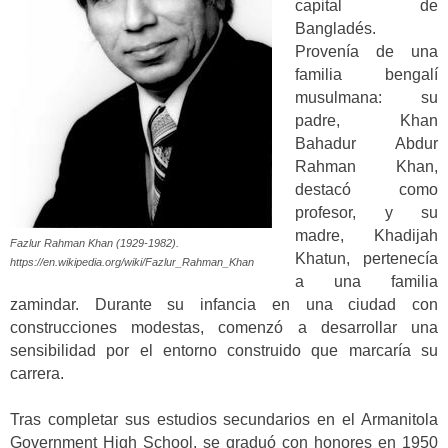
capital de
Bangladés.
Provenía de una
familia bengalí
musulmana: su
padre, Khan
Bahadur Abdur
Rahman Khan,
destacó como
profesor, y su
madre, Khadijah
Fazlur Rahman Khan (1929-1982).
Khatun, pertenecía
https://en.wikipedia.org/wiki/Fazlur_Rahman_Khan
a una familia
zamindar. Durante su infancia en una ciudad con
construcciones modestas, comenzó a desarrollar una
sensibilidad por el entorno construido que marcaría su
carrera.
Tras completar sus estudios secundarios en el Armanitola
Government High School, se graduó con honores en 1950