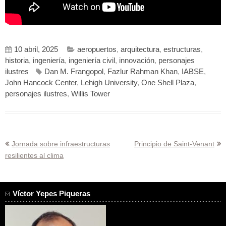
10 abril, 2025
aeropuertos
,
arquitectura
,
estructuras
,
historia
,
ingeniería
,
ingeniería civil
,
innovación
,
personajes
ilustres
Dan M. Frangopol
,
Fazlur Rahman Khan
,
IABSE
,
John Hancock Center
,
Lehigh University
,
One Shell Plaza
,
personajes ilustres
,
Willis Tower
Navegación
Jornada sobre infraestructuras
Principio de Saint-Venant
resilientes al clima
de
entradas
Víctor Yepes Piqueras