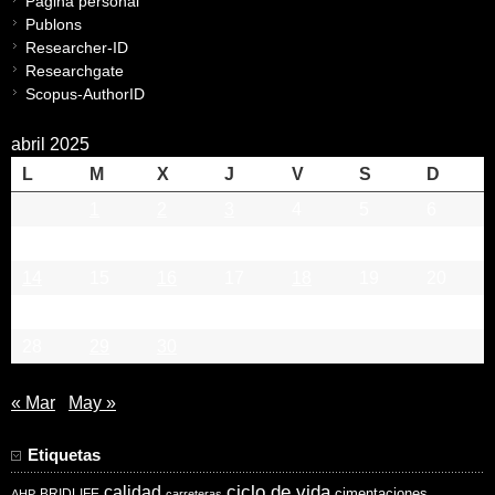
Página personal
Publons
Researcher-ID
Researchgate
Scopus-AuthorID
abril 2025
L
M
X
J
V
S
D
1
2
3
4
5
6
7
8
9
10
11
12
13
14
15
16
17
18
19
20
21
22
23
24
25
26
27
28
29
30
« Mar
May »
Etiquetas
ciclo de vida
calidad
cimentaciones
BRIDLIFE
AHP
carreteras