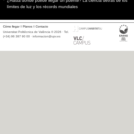
¿Hasta dónde puede llegar un puente? La ciencia detrás de los
límites de luz y los récords mundiales
Cómo llegar
Planos
Contacto
Universitat Politècnica de València © 2026 · Tel.
(+34) 96 387 90 00 ·
informacion@upv.es