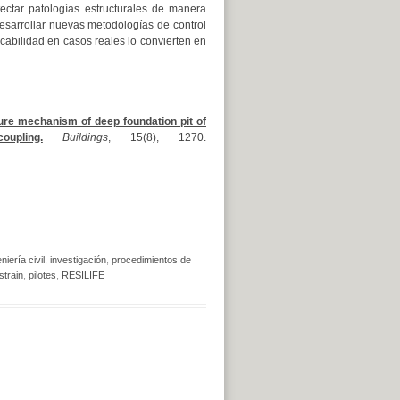
tectar patologías estructurales de manera
esarrollar nuevas metodologías de control
cabilidad en casos reales lo convierten en
lure mechanism of deep foundation pit of
upling.
Buildings
, 15(8), 1270.
niería civil
,
investigación
,
procedimientos de
strain
,
pilotes
,
RESILIFE