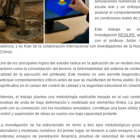
simulaciones numéricas 
escala real y un enfoqu
analizar el comportamiento
en condiciones reales de 
Este trabajo se e
investigación
RESILIFE
, q
con el profesor Julián A
València, y es fruto de la colaboración internacional con investigadores de la H
(China).
Uno de los principales logros del estudio radica en la aplicación de un modelo mul
factores como la consolidación del terreno, la deformabilidad del sistema de conte
calidad de la ejecución del piloteado. Este modelo no solo permite diagnostica
anticipar comportamientos críticos antes de que se manifiesten de forma visible. 
significativo en el campo del control de calidad y la seguridad estructural en cime
Además, el trabajo plantea una metodología replicable basada en el uso combi
pruebas de onda de baja deformación y modelado por elementos finitos. La gra
junto con su correlación con los resultados simulados, constituye una base sólida 
control y supervisión de obras en suelos con baja capacidad portante.
La investigación se ha estructurado en torno a tres ejes metodológicos pri
laboratorio y modelado numérico. En primer lugar, se llevaron a cabo ensayos
in s
estándar, ensayos de penetración dinámica, pruebas de velocidad de onda de