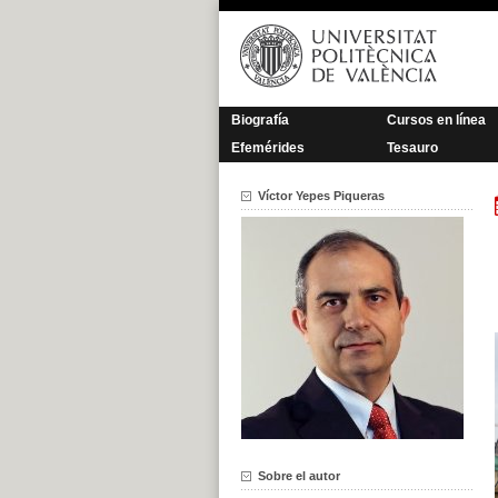
Saltar
al
contenido
Biografía
Cursos en línea
Efemérides
Tesauro
Víctor Yepes Piqueras
Sobre el autor