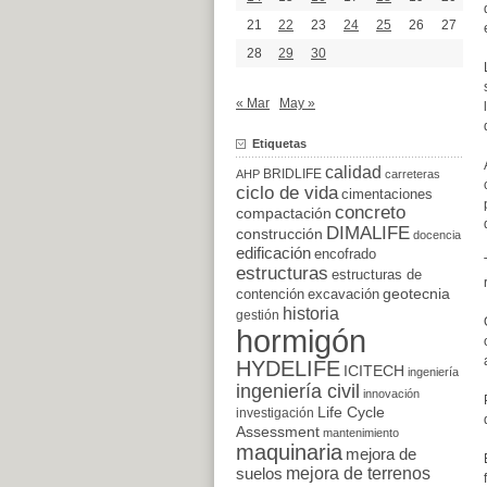
21
22
23
24
25
26
27
28
29
30
« Mar
May »
Etiquetas
calidad
BRIDLIFE
AHP
carreteras
ciclo de vida
cimentaciones
concreto
compactación
DIMALIFE
construcción
docencia
edificación
encofrado
estructuras
estructuras de
excavación
geotecnia
contención
historia
gestión
hormigón
HYDELIFE
ICITECH
ingeniería
ingeniería civil
innovación
Life Cycle
investigación
Assessment
mantenimiento
maquinaria
mejora de
suelos
mejora de terrenos