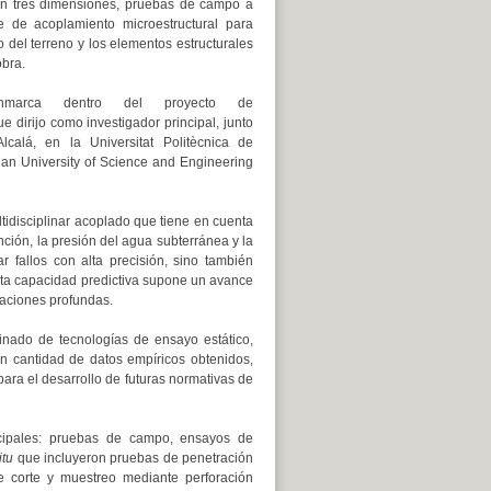
en tres dimensiones, pruebas de campo a
e de acoplamiento microestructural para
 del terreno y los elementos estructurales
obra.
nmarca dentro del proyecto de
ue dirijo como investigador principal, junto
lcalá, en la Universitat Politècnica de
unan University of Science and Engineering
tidisciplinar acoplado que tiene en cuenta
nción, la presión del agua subterránea y la
r fallos con alta precisión, sino también
Esta capacidad predictiva supone un avance
ntaciones profundas.
nado de tecnologías de ensayo estático,
n cantidad de datos empíricos obtenidos,
para el desarrollo de futuras normativas de
ncipales: pruebas de campo, ensayos de
itu
que incluyeron pruebas de penetración
 corte y muestreo mediante perforación