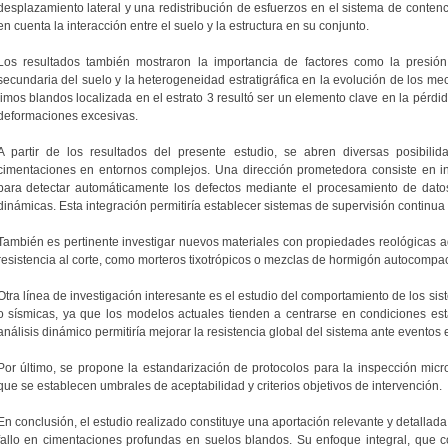
desplazamiento lateral y una redistribución de esfuerzos en el sistema de contenc
en cuenta la interacción entre el suelo y la estructura en su conjunto.
Los resultados también mostraron la importancia de factores como la presión
secundaria del suelo y la heterogeneidad estratigráfica en la evolución de los mec
limos blandos localizada en el estrato 3 resultó ser un elemento clave en la pérdi
deformaciones excesivas.
A partir de los resultados del presente estudio, se abren diversas posibilid
cimentaciones en entornos complejos. Una dirección prometedora consiste en incor
para detectar automáticamente los defectos mediante el procesamiento de dat
dinámicas. Esta integración permitiría establecer sistemas de supervisión continu
También es pertinente investigar nuevos materiales con propiedades reológicas 
resistencia al corte, como morteros tixotrópicos o mezclas de hormigón autocompact
Otra línea de investigación interesante es el estudio del comportamiento de los si
o sísmicas, ya que los modelos actuales tienden a centrarse en condiciones est
análisis dinámico permitiría mejorar la resistencia global del sistema ante eventos
Por último, se propone la estandarización de protocolos para la inspección micro
que se establecen umbrales de aceptabilidad y criterios objetivos de intervención.
En conclusión, el estudio realizado constituye una aportación relevante y detalla
fallo en cimentaciones profundas en suelos blandos. Su enfoque integral, que