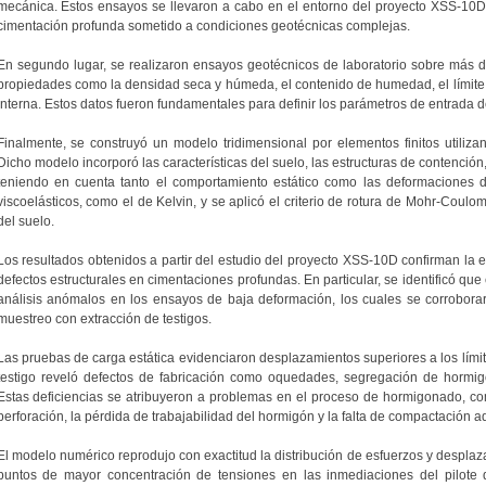
mecánica. Estos ensayos se llevaron a cabo en el entorno del proyecto XSS-10D
cimentación profunda sometido a condiciones geotécnicas complejas.
En segundo lugar, se realizaron ensayos geotécnicos de laboratorio sobre más 
propiedades como la densidad seca y húmeda, el contenido de humedad, el límite lí
interna. Estos datos fueron fundamentales para definir los parámetros de entrada 
Finalmente, se construyó un modelo tridimensional por elementos finitos utiliz
Dicho modelo incorporó las características del suelo, las estructuras de contención,
teniendo en cuenta tanto el comportamiento estático como las deformaciones 
viscoelásticos, como el de Kelvin, y se aplicó el criterio de rotura de Mohr-Coulo
del suelo.
Los resultados obtenidos a partir del estudio del proyecto XSS-10D confirman la 
defectos estructurales en cimentaciones profundas. En particular, se identificó qu
análisis anómalos en los ensayos de baja deformación, los cuales se corrobora
muestreo con extracción de testigos.
Las pruebas de carga estática evidenciaron desplazamientos superiores a los límite
testigo reveló defectos de fabricación como oquedades, segregación de hormig
Estas deficiencias se atribuyeron a problemas en el proceso de hormigonado, como
perforación, la pérdida de trabajabilidad del hormigón y la falta de compactación 
El modelo numérico reprodujo con exactitud la distribución de esfuerzos y desplaza
puntos de mayor concentración de tensiones en las inmediaciones del pilote