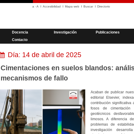
a
·
A
Accesibilidad
Mapa web
Buscar
Directorio
Docencia
Investigación
Publicaciones
Contacto
Día:
14 de abril de 2025
Cimentaciones en suelos blandos: análisi
mecanismos de fallo
Acaban de publicar nuest
editorial Elsevier, ind
contribución significativ
fosos de cimentación 
geotécnicos desfavorab
limosos. A diferencia d
problemas de estabilida
investigación desarro