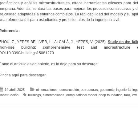
geotécnicos y análisis microestructurales, ofrece herramientas eficaces para de
temprana. Además, sentará las bases para mejorar los procesos constructivos y d
de calidad adaptadas a entornos complejos. La replicabilidad del modelo y su apli
una referencia útil para estudiantes y profesionales de la ingeniería civil.
Referencia:
ZHOU, Z.; YEPES-BELLVER, L.; ALCALÁ, J.; YEPES, V. (2025).
Study on the fai
high-rise building: comprehensive test and microstructure co
DOI:10.3390/buildings15081270
Como el artículo es en abierto, os lo dejo para su descarga:
Pincha aquí para descargar
14 abril, 2025
cimentaciones
,
construcción
,
estructuras
,
geotecnia
,
ingeniería
,
inge
construcción
buildings
,
cimentaciones
,
computational model
,
deep foundation
,
fallo
,
low 