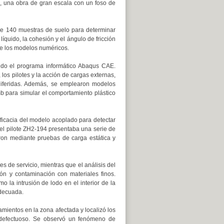
, una obra de gran escala con un foso de
de 140 muestras de suelo para determinar
quido, la cohesión y el ángulo de fricción
de los modelos numéricos.
ando el programa informático Abaqus CAE.
 los pilotes y la acción de cargas externas,
diferidas. Además, se emplearon modelos
mb para simular el comportamiento plástico
eficacia del modelo acoplado para detectar
e el pilote ZH2-194 presentaba una serie de
ron mediante pruebas de carga estática y
s de servicio, mientras que el análisis del
ón y contaminación con materiales finos.
 la intrusión de lodo en el interior de la
adecuada.
mientos en la zona afectada y localizó los
 defectuoso. Se observó un fenómeno de