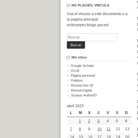
NO PLAGIES, VINCULA
Usa el vínculo a este documento o a
la pagina principal:
victoryepes.blogs.upv.es/
Buscar:
Mis sitios
Google Scholar
Orcid
Página personal
Publons
Researcher-ID
Researchgate
Scopus-AuthorID
abril 2025
L
M
X
J
V
S
D
1
2
3
4
5
6
7
8
9
10
11
12
13
14
15
16
17
18
19
20