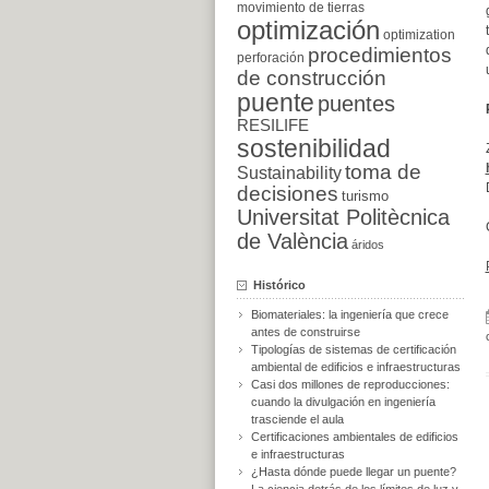
movimiento de tierras
optimización
optimization
procedimientos
perforación
de construcción
puente
puentes
RESILIFE
sostenibilidad
toma de
Sustainability
decisiones
turismo
Universitat Politècnica
de València
áridos
Histórico
Biomateriales: la ingeniería que crece
antes de construirse
Tipologías de sistemas de certificación
ambiental de edificios e infraestructuras
Casi dos millones de reproducciones:
cuando la divulgación en ingeniería
trasciende el aula
Certificaciones ambientales de edificios
e infraestructuras
¿Hasta dónde puede llegar un puente?
La ciencia detrás de los límites de luz y