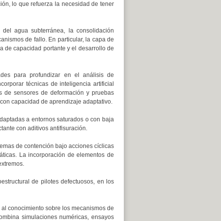
ión, lo que refuerza la necesidad de tener
 del agua subterránea, la consolidación
anismos de fallo. En particular, la capa de
da de capacidad portante y el desarrollo de
ades para profundizar en el análisis de
porar técnicas de inteligencia artificial
os de sensores de deformación y pruebas
a con capacidad de aprendizaje adaptativo.
adaptadas a entornos saturados o con baja
ante con aditivos antifisuración.
stemas de contención bajo acciones cíclicas
áticas. La incorporación de elementos de
 extremos.
estructural de pilotes defectuosos, en los
da al conocimiento sobre los mecanismos de
 combina simulaciones numéricas, ensayos