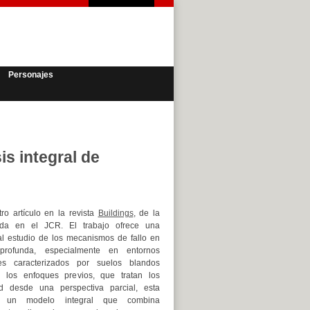
Personajes
s integral de
ro artículo en la revista
Buildings
, de la
exada en el JCR. El trabajo ofrece una
a al estudio de los mecanismos de fallo en
profunda, especialmente en entornos
les caracterizados por suelos blandos
e los enfoques previos, que tratan los
d desde una perspectiva parcial, esta
lla un modelo integral que combina