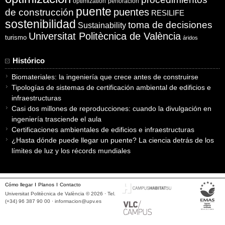
optimization
perforación
puente
puentes
de construcción
RESILIFE
sostenibilidad
toma de decisiones
Sustainability
Universitat Politècnica de València
turismo
áridos
Histórico
Biomateriales: la ingeniería que crece antes de construirse
Tipologías de sistemas de certificación ambiental de edificios e
infraestructuras
Casi dos millones de reproducciones: cuando la divulgación en
ingeniería trasciende el aula
Certificaciones ambientales de edificios e infraestructuras
¿Hasta dónde puede llegar un puente? La ciencia detrás de los
límites de luz y los récords mundiales
Cómo llegar
Planos
Contacto
Universitat Politècnica de València © 2026 · Tel.
(+34) 96 387 90 00 ·
informacion@upv.es