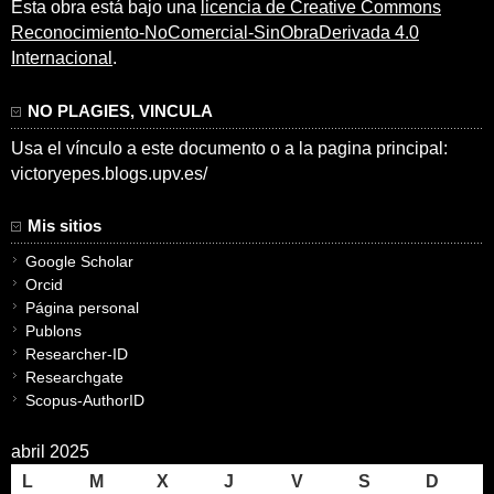
Esta obra está bajo una
licencia de Creative Commons
Reconocimiento-NoComercial-SinObraDerivada 4.0
Internacional
.
NO PLAGIES, VINCULA
Usa el vínculo a este documento o a la pagina principal:
victoryepes.blogs.upv.es/
Mis sitios
Google Scholar
Orcid
Página personal
Publons
Researcher-ID
Researchgate
Scopus-AuthorID
abril 2025
L
M
X
J
V
S
D