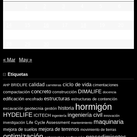
1
2
3
4
5
6
7
8
9
10
11
12
13
14
15
16
17
18
19
20
21
22
23
24
25
26
27
28
29
30
« Mar
May »
Etiquetas
ciclo de vida
calidad
cimentaciones
BRIDLIFE
AHP
carreteras
concreto
DIMALIFE
compactación
construcción
docencia
estructuras
edificación
encofrado
estructuras de contención
hormigón
historia
excavación
geotecnia
gestión
HYDELIFE
ingeniería civil
ICITECH
ingeniería
innovación
maquinaria
Life Cycle Assessment
investigación
mantenimiento
mejora de suelos
mejora de terrenos
movimiento de tierras
optimización
procedimientos