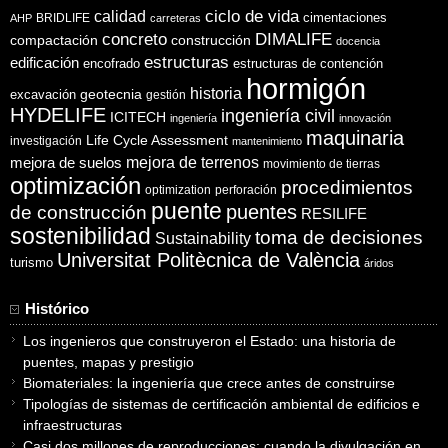
ciclo de vida
calidad
cimentaciones
BRIDLIFE
AHP
carreteras
concreto
DIMALIFE
compactación
construcción
docencia
estructuras
edificación
encofrado
estructuras de contención
hormigón
historia
excavación
geotecnia
gestión
HYDELIFE
ingeniería civil
ICITECH
ingeniería
innovación
maquinaria
Life Cycle Assessment
investigación
mantenimiento
mejora de suelos
mejora de terrenos
movimiento de tierras
optimización
procedimientos
optimization
perforación
puente
puentes
de construcción
RESILIFE
sostenibilidad
toma de decisiones
Sustainability
Universitat Politècnica de València
turismo
áridos
Histórico
Los ingenieros que construyeron el Estado: una historia de
puentes, mapas y prestigio
Biomateriales: la ingeniería que crece antes de construirse
Tipologías de sistemas de certificación ambiental de edificios e
infraestructuras
Casi dos millones de reproducciones: cuando la divulgación en