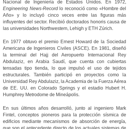
Nacional de Ingeniería de Estados Unidos. En 1972,
Engineering News-Record
lo reconoció como «Hombre del
Año» y lo incluyó cinco veces entre las figuras más
influyentes del sector. Recibió doctorados honoris causa de
las universidades Northwestern, Lehigh y ETH Zúrich.
En 1977 obtuvo el premio Ernest Howard de la Sociedad
Americana de Ingenieros Civiles (ASCE). En 1981, diseñó
la terminal del Hajj del Aeropuerto Internacional Rey
Abdulaziz, en Arabia Saudí, que cuenta con cubiertas
tensadas tipo tienda, lo que impulsó el uso de tejidos
estructurales. También participó en proyectos como la
Universidad Rey Abdulaziz, la Academia de la Fuerza Aérea
de EE. UU. en Colorado Springs y el estadio Hubert H.
Humphrey Metrodome de Mineápolis.
En sus últimos años desarrolló, junto al ingeniero Mark
Fintel, conceptos pioneros para la protección sísmica de
edificios mediante mecanismos de absorción de energía,
que son el antecedente directo de los actuales sistemas de