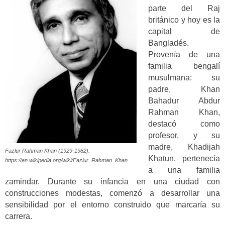
parte del Raj
británico y hoy es la
capital de
Bangladés.
Provenía de una
familia bengalí
musulmana: su
padre, Khan
Bahadur Abdur
Rahman Khan,
destacó como
profesor, y su
madre, Khadijah
Fazlur Rahman Khan (1929-1982).
Khatun, pertenecía
https://en.wikipedia.org/wiki/Fazlur_Rahman_Khan
a una familia
zamindar. Durante su infancia en una ciudad con
construcciones modestas, comenzó a desarrollar una
sensibilidad por el entorno construido que marcaría su
carrera.