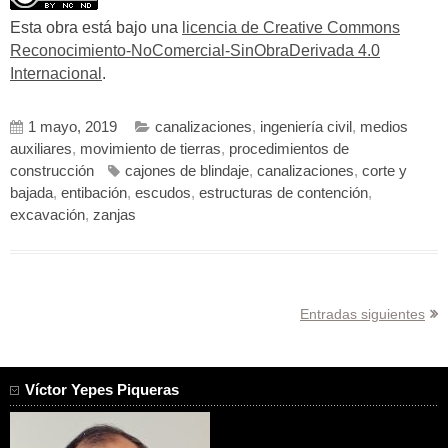
Esta obra está bajo una
licencia de Creative Commons
Reconocimiento-NoComercial-SinObraDerivada 4.0
Internacional
.
1 mayo, 2019
canalizaciones
,
ingeniería civil
,
medios
auxiliares
,
movimiento de tierras
,
procedimientos de
construcción
cajones de blindaje
,
canalizaciones
,
corte y
bajada
,
entibación
,
escudos
,
estructuras de contención
,
excavación
,
zanjas
Navegación
Entradas siguientes
de
entradas
Víctor Yepes Piqueras