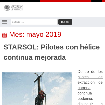
Saltar
al
contenido
Buscar:
Mes:
mayo 2019
STARSOL: Pilotes con hélice
continua mejorada
Dentro de los
pilotes de
extracción de
barrena
continua
podemos
distinguir un