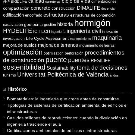
ciclo de vida
calidad
cimentaciones
BRIDLIFE
AHP
carreteras
concreto
DIMALIFE
compactación
construcción
docencia
estructuras
edificación
encofrado
estructuras de contención
hormigón
historia
excavación
geotecnia
gestión
HYDELIFE
ingeniería civil
ICITECH
ingeniería
innovación
maquinaria
Life Cycle Assessment
investigación
mantenimiento
mejora de suelos
mejora de terrenos
movimiento de tierras
optimización
procedimientos
optimization
perforación
puente
puentes
de construcción
RESILIFE
sostenibilidad
toma de decisiones
Sustainability
Universitat Politècnica de València
turismo
áridos
Histórico
Biomateriales: la ingeniería que crece antes de construirse
Tipologías de sistemas de certificación ambiental de edificios e
infraestructuras
Casi dos millones de reproducciones: cuando la divulgación en
ingeniería trasciende el aula
Certificaciones ambientales de edificios e infraestructuras