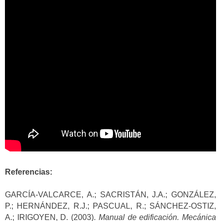
Referencias:
GARCÍA-VALCARCE, A.; SACRISTÁN, J.A.; GONZÁLEZ,
P.; HERNÁNDEZ, R.J.; PASCUAL, R.; SÁNCHEZ-OSTIZ,
A.; IRIGOYEN, D. (2003).
Manual de edificación. Mecánica