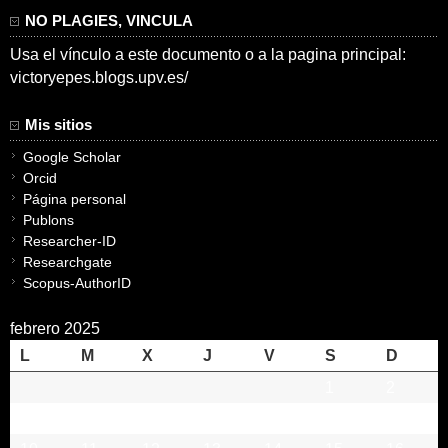
NO PLAGIES, VINCULA
Usa el vínculo a este documento o a la pagina principal:
victoryepes.blogs.upv.es/
Mis sitios
Google Scholar
Orcid
Página personal
Publons
Researcher-ID
Researchgate
Scopus-AuthorID
febrero 2025
L
M
X
J
V
S
D
1
2
3
4
5
6
7
8
9