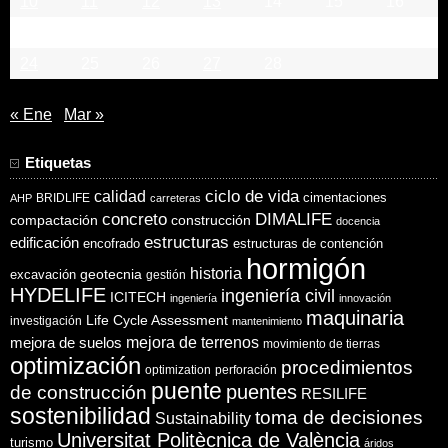
10
11
12
13
14
15
16
17
18
19
20
21
22
23
24
25
26
27
28
« Ene
Mar »
Etiquetas
ciclo de vida
calidad
cimentaciones
BRIDLIFE
AHP
carreteras
concreto
DIMALIFE
compactación
construcción
docencia
estructuras
edificación
encofrado
estructuras de contención
hormigón
historia
excavación
geotecnia
gestión
HYDELIFE
ingeniería civil
ICITECH
ingeniería
innovación
maquinaria
Life Cycle Assessment
investigación
mantenimiento
mejora de suelos
mejora de terrenos
movimiento de tierras
optimización
procedimientos
optimization
perforación
puente
puentes
de construcción
RESILIFE
sostenibilidad
toma de decisiones
Sustainability
Universitat Politècnica de València
turismo
áridos