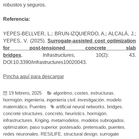
robustos y seguros.
Referencia:
YEPES-BELLVER, L.; BRUN-IZQUIERDO, A.; ALCALÁ, J.;
YEPES, V. (2025).
Surrogate-assisted cost optimization
for post-tensioned concrete slab
bridges
.
Infrastructures,
10(2): 43.
DOI:10.3390/infrastructures10020043.
Pincha aquí para descargar
19 febrero, 2025
algoritmo
,
costes
,
estructuras
,
hormigón
,
ingeniería
,
ingeniería civil
,
investigación
,
modelo
matemático
,
Puentes
artificial neural networks
,
bridges
,
concrete structures
,
concreto
,
heuristics
,
hormigón
,
infrastructures
,
Kriging
,
metamodelos
,
modelos subrogados
,
optimization
,
paso superior
,
postesado
,
pretensado
,
puentes
,
redes neuronales
,
RESILIFE
,
structural design
,
surrogate