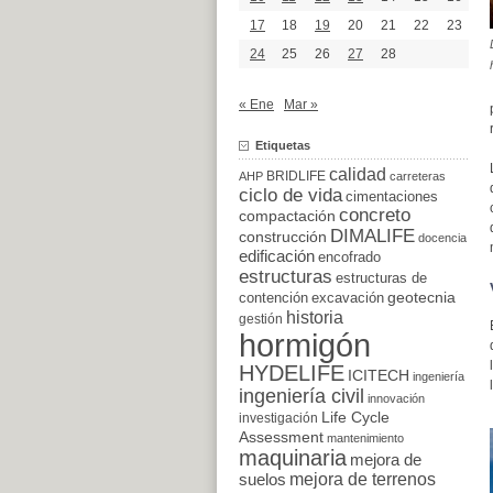
17
18
19
20
21
22
23
24
25
26
27
28
« Ene
Mar »
Etiquetas
calidad
BRIDLIFE
AHP
carreteras
ciclo de vida
cimentaciones
concreto
compactación
DIMALIFE
construcción
docencia
edificación
encofrado
estructuras
estructuras de
excavación
geotecnia
contención
historia
gestión
hormigón
HYDELIFE
ICITECH
ingeniería
ingeniería civil
innovación
Life Cycle
investigación
Assessment
mantenimiento
maquinaria
mejora de
suelos
mejora de terrenos