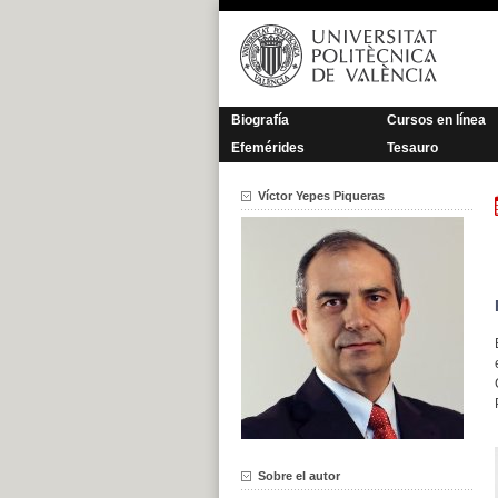
Saltar
al
contenido
Biografía
Cursos en línea
Efemérides
Tesauro
Víctor Yepes Piqueras
Sobre el autor