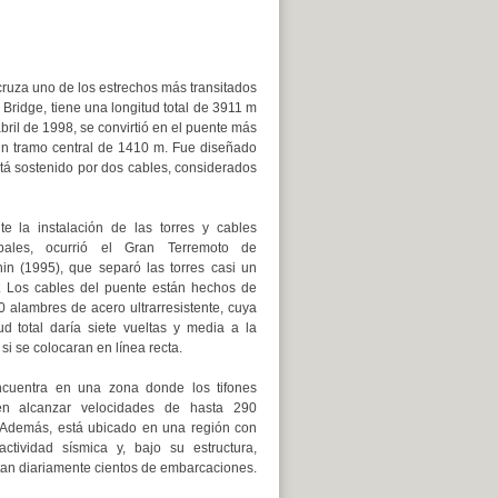
cruza uno de los estrechos más transitados
ridge, tiene una longitud total de 3911 m
bril de 1998, se convirtió en el puente más
un tramo central de 1410 m. Fue diseñado
tá sostenido por dos cables, considerados
te la instalación de las torres y cables
ipales, ocurrió el Gran Terremoto de
in (1995), que separó las torres casi un
. Los cables del puente están hechos de
0 alambres de acero ultrarresistente, cuya
tud total daría siete vueltas y media a la
 si se colocaran en línea recta.
cuentra en una zona donde los tifones
n alcanzar velocidades de hasta 290
 Además, está ubicado en una región con
actividad sísmica y, bajo su estructura,
itan diariamente cientos de embarcaciones.