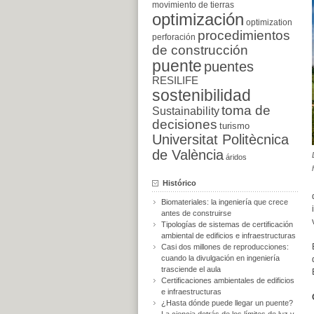
movimiento de tierras
optimización
optimization
procedimientos
perforación
de construcción
puente
puentes
RESILIFE
sostenibilidad
toma de
Sustainability
decisiones
turismo
Universitat Politècnica
de València
áridos
Histórico
Biomateriales: la ingeniería que crece
antes de construirse
Tipologías de sistemas de certificación
ambiental de edificios e infraestructuras
Casi dos millones de reproducciones:
cuando la divulgación en ingeniería
trasciende el aula
Certificaciones ambientales de edificios
e infraestructuras
¿Hasta dónde puede llegar un puente?
La ciencia detrás de los límites de luz y