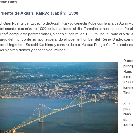
evacuados.
Puente de Akashi Kaikyo (Japón), 1998.
El Gran Puente del Estrecho de Akashi Kaikyō conecta Kōbe con la isla de Awaji y 
del mundo, con más de 1000 embarcaciones al día. También conocido como Pearl B
y está compuesto por tres vanos, siendo el central de 1991 m. Inaugurado el 5 de a
largo del mundo de su tipo, superando al puente Humber del Reino Unido, con 
por el ingeniero Satoshi Kashima y construido por Matsuo Bridge Co. El puente es
los más resistentes y pesados del mundo.
Duran
princ
Hansh
metro
37,00
longi
Tierra
Se en
puede
km/h.
gran 
trans