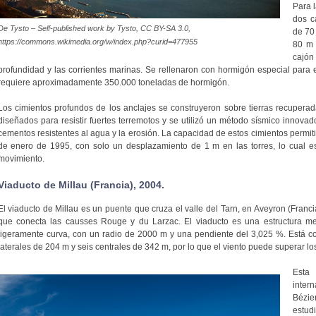
Para 
dos c
De Tysto – Self-published work by Tysto, CC BY-SA 3.0,
de 70 
https://commons.wikimedia.org/w/index.php?curid=477955
80 m 
cajó
profundidad y las corrientes marinas. Se rellenaron con hormigón especial para
requiere aproximadamente 350.000 toneladas de hormigón.
Los cimientos profundos de los anclajes se construyeron sobre tierras recupera
diseñados para resistir fuertes terremotos y se utilizó un método sísmico innova
cementos resistentes al agua y la erosión. La capacidad de estos cimientos permitió
de enero de 1995, con solo un desplazamiento de 1 m en las torres, lo cual e
movimiento.
Viaducto de Millau (Francia), 2004.
El viaducto de Millau es un puente que cruza el valle del Tarn, en Aveyron (Franci
que conecta las causses Rouge y du Larzac. El viaducto es una estructura met
ligeramente curva, con un radio de 2000 m y una pendiente del 3,025 %. Está c
laterales de 204 m y seis centrales de 342 m, por lo que el viento puede superar lo
Esta
inter
Bézie
estud