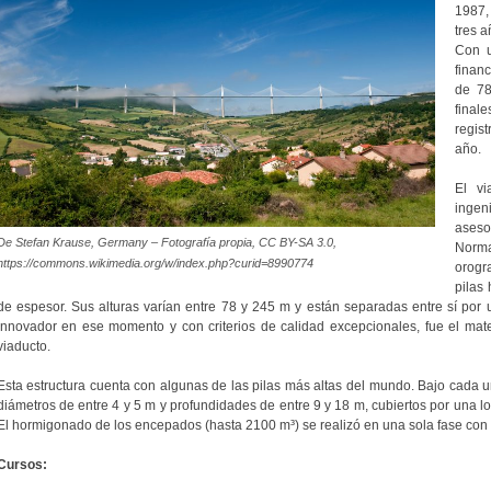
1987,
tres 
Con u
finan
de 78
final
regis
año.
El vi
ingen
aseso
De Stefan Krause, Germany – Fotografía propia, CC BY-SA 3.0,
Norma
https://commons.wikimedia.org/w/index.php?curid=8990774
orogr
pilas
de espesor. Sus alturas varían entre 78 y 245 m y están separadas entre sí por
innovador en ese momento y con criterios de calidad excepcionales, fue el materi
viaducto.
Esta estructura cuenta con algunas de las pilas más altas del mundo. Bajo cada 
diámetros de entre 4 y 5 m y profundidades de entre 9 y 18 m, cubiertos por una lo
El hormigonado de los encepados (hasta 2100 m³) se realizó en una sola fase co
Cursos: