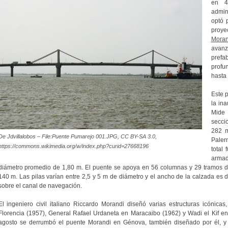
en 4
admin
optó 
proy
Moran
avan
pref
profu
hasta 
Este 
la in
Mide
secci
282 m
De Jdvillalobos – File:Puente Pumarejo 001.JPG, CC BY-SA 3.0,
Paler
https://commons.wikimedia.org/w/index.php?curid=27668196
total
armad
diámetro promedio de 1,80 m. El puente se apoya en 56 columnas y 29 tramos de
140 m. Las pilas varían entre 2,5 y 5 m de diámetro y el ancho de la calzada es
sobre el canal de navegación.
El ingeniero civil italiano Riccardo Morandi diseñó varias estructuras icónic
Florencia (1957), General Rafael Urdaneta en Maracaibo (1962) y Wadi el Kif en
agosto se derrumbó el puente Morandi en Génova, también diseñado por él, y 