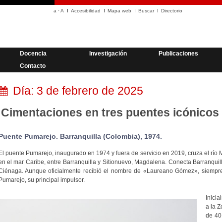
a
·
A
Accesibilidad
Mapa web
Buscar
Directorio
Docencia
Investigación
Publicaciones
Contacto
Día:
3 de febrero de 2025
Cimentaciones en tres puentes icónicos
Puente Pumarejo. Barranquilla (Colombia), 1974.
El puente Pumarejo, inaugurado en 1974 y fuera de servicio en 2019, cruza el r
en el mar Caribe, entre Barranquilla y Sitionuevo, Magdalena. Conecta Barranquill
Ciénaga. Aunque oficialmente recibió el nombre de «Laureano Gómez», siempre
Pumarejo, su principal impulsor.
Inicia
a la Z
de 40