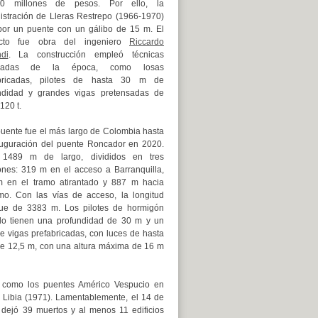
0 millones de pesos. Por ello, la
istración de Lleras Restrepo (1966-1970)
por un puente con un gálibo de 15 m. El
ecto fue obra del ingeniero
Riccardo
di
. La construcción empleó técnicas
zadas de la época, como losas
abricadas, pilotes de hasta 30 m de
ndidad y grandes vigas pretensadas de
120 t.
puente fue el más largo de Colombia hasta
auguración del puente Roncador en 2020.
 1489 m de largo, divididos en tres
ones: 319 m en el acceso a Barranquilla,
 en el tramo atirantado y 887 m hacia
mo. Con las vías de acceso, la longitud
 fue de 3383 m. Los pilotes de hormigón
o tienen una profundidad de 30 m y un
 vigas prefabricadas, con luces de hasta
 de 12,5 m, con una altura máxima de 16 m
as, como los puentes Américo Vespucio en
 Libia (1971). Lamentablemente, el 14 de
dejó 39 muertos y al menos 11 edificios