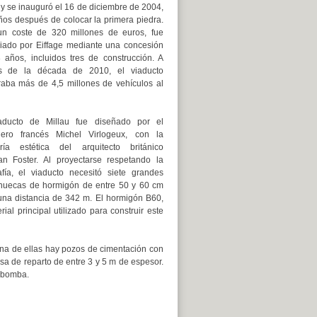
 y se inauguró el 16 de diciembre de 2004,
años después de colocar la primera piedra.
n coste de 320 millones de euros, fue
ciado por Eiffage mediante una concesión
 años, incluidos tres de construcción. A
es de la década de 2010, el viaducto
traba más de 4,5 millones de vehículos al
aducto de Millau fue diseñado por el
iero francés Michel Virlogeux, con la
ría estética del arquitecto británico
n Foster. Al proyectarse respetando la
afía, el viaducto necesitó siete grandes
 huecas de hormigón de entre 50 y 60 cm
 una distancia de 342 m. El hormigón B60,
al principal utilizado para construir este
una de ellas hay pozos de cimentación con
sa de reparto de entre 3 y 5 m de espesor.
n bomba.