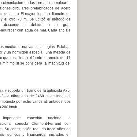
la cimentación de las torres, se emplearon
ajones circulares prefabricados de acero
m de altura. El mayor tiene un diámetro de
y el otro 78 m. Se utilizó el método de
n descendente debido a la gran
 endurecer con agua de mar. Cada anclaje
das mediante nuevas tecnologías. Estaban
dor y un hormigón especial, una mezcla de
 que resistieran el fuerte terremoto del 17
s mínimo si se considera la magnitud del
a), y soporta un tramo de la autopista A75,
álica atirantada de 2460 m de longitud,
ompuesto por ocho vanos atirantados: dos
s 200 km/h.
 importante conexión nacional e
nacional conecta Clermont-Ferrand con
rs. Su construcción requirió trece años de
ios técnicos y financieros, iniciados en