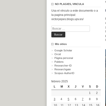
NO PLAGIES, VINCULA
Usa el vínculo a este documento o a
la pagina principal:
victoryepes.blogs.upv.es/
Buscar:
Mis sitios
Google Scholar
Orcid
Página personal
Publons
Researcher-ID
Researchgate
Scopus-AuthorID
febrero 2025
L
M
X
J
V
S
D
1
2
3
4
5
6
7
8
9
10
11
12
13
14
15
16