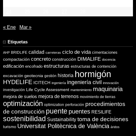
17
18
19
20
21
22
23
24
25
26
27
28
« Ene
Mar »
Etiquetas
ciclo de vida
calidad
cimentaciones
BRIDLIFE
AHP
carreteras
concreto
DIMALIFE
compactación
construcción
docencia
estructuras
edificación
encofrado
estructuras de contención
hormigón
historia
excavación
geotecnia
gestión
HYDELIFE
ingeniería civil
ICITECH
ingeniería
innovación
maquinaria
Life Cycle Assessment
investigación
mantenimiento
mejora de suelos
mejora de terrenos
movimiento de tierras
optimización
procedimientos
optimization
perforación
puente
puentes
de construcción
RESILIFE
sostenibilidad
toma de decisiones
Sustainability
Universitat Politècnica de València
turismo
áridos