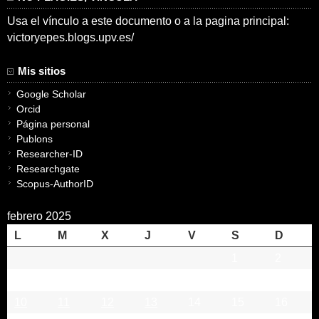
Usa el vínculo a este documento o a la pagina principal:
victoryepes.blogs.upv.es/
Mis sitios
Google Scholar
Orcid
Página personal
Publons
Researcher-ID
Researchgate
Scopus-AuthorID
febrero 2025
L
M
X
J
V
S
D
1
2
3
4
5
6
7
8
9
10
11
12
13
14
15
16