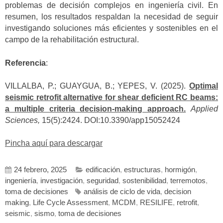
problemas de decisión complejos en ingeniería civil. En
resumen, los resultados respaldan la necesidad de seguir
investigando soluciones más eficientes y sostenibles en el
campo de la rehabilitación estructural.
Referencia
:
VILLALBA, P.; GUAYGUA, B.; YEPES, V. (2025).
Optimal
seismic retrofit alternative for shear deficient RC beams:
a multiple criteria decision-making approach.
Applied
Sciences,
15(5):2424. DOI:10.3390/app15052424
Pincha aquí para descargar
24 febrero, 2025
edificación
,
estructuras
,
hormigón
,
ingeniería
,
investigación
,
seguridad
,
sostenibilidad
,
terremotos
,
toma de decisiones
análisis de ciclo de vida
,
decision
making
,
Life Cycle Assessment
,
MCDM
,
RESILIFE
,
retrofit
,
seismic
,
sismo
,
toma de decisiones