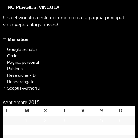
NO PLAGIES, VINCULA
Usa el vínculo a este documento o a la pagina principal:
victoryepes.blogs.upv.es/
Mis sitios
Google Scholar
Orcid
Página personal
Publons
Researcher-ID
Researchgate
Scopus-AuthorID
septiembre 2015
L
M
X
J
V
S
D
1
2
3
4
5
6
7
8
9
10
11
12
13