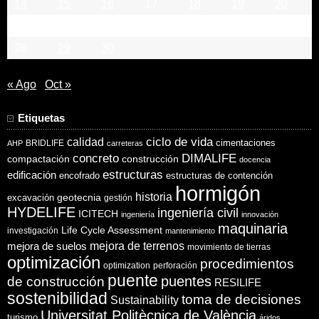
14
15
16
17
18
19
20
21
22
23
24
25
26
27
28
29
30
« Ago
Oct »
Etiquetas
ciclo de vida
calidad
cimentaciones
BRIDLIFE
AHP
carreteras
concreto
DIMALIFE
compactación
construcción
docencia
estructuras
edificación
encofrado
estructuras de contención
hormigón
historia
excavación
geotecnia
gestión
HYDELIFE
ingeniería civil
ICITECH
ingeniería
innovación
maquinaria
Life Cycle Assessment
investigación
mantenimiento
mejora de suelos
mejora de terrenos
movimiento de tierras
optimización
procedimientos
optimization
perforación
puente
puentes
de construcción
RESILIFE
sostenibilidad
toma de decisiones
Sustainability
Universitat Politècnica de València
turismo
áridos