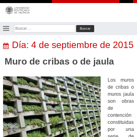
Saltar
al
contenido
Buscar:
Día:
4 de septiembre de 2015
Muro de cribas o de jaula
Los muros
de cribas o
muros jaula
son obras
de
contención
constituidas
por una
serie de