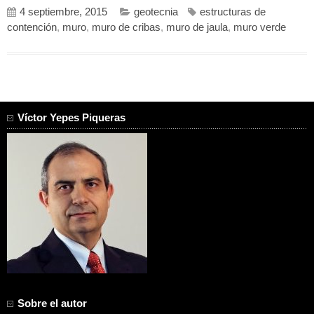
4 septiembre, 2015
geotecnia
estructuras de
contención
,
muro
,
muro de cribas
,
muro de jaula
,
muro verde
Víctor Yepes Piqueras
Sobre el autor