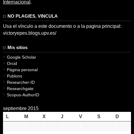
Internacional
.
NO PLAGIES, VINCULA
Usa el vínculo a este documento o a la pagina principal:
victoryepes.blogs.upv.es/
Mis sitios
Google Scholar
Orcid
Página personal
Publons
Researcher-ID
Researchgate
Scopus-AuthorID
septiembre 2015
L
M
X
J
V
S
D
1
2
3
4
5
6