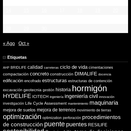
7
8
9
10
11
12
13
14
15
16
17
18
19
20
21
22
23
24
25
26
27
28
29
30
« Ago
Oct »
Etiquetas
ciclo de vida
calidad
cimentaciones
BRIDLIFE
AHP
carreteras
concreto
DIMALIFE
compactación
construcción
docencia
estructuras
edificación
encofrado
estructuras de contención
hormigón
historia
excavación
geotecnia
gestión
HYDELIFE
ingeniería civil
ICITECH
ingeniería
innovación
maquinaria
Life Cycle Assessment
investigación
mantenimiento
mejora de suelos
mejora de terrenos
movimiento de tierras
optimización
procedimientos
optimization
perforación
puente
puentes
de construcción
RESILIFE