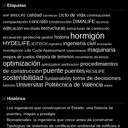
Etiquetas
ciclo de vida
calidad
cimentaciones
BRIDLIFE
AHP
carreteras
concreto
DIMALIFE
compactación
construcción
docencia
estructuras
edificación
encofrado
estructuras de contención
hormigón
historia
excavación
geotecnia
gestión
HYDELIFE
ingeniería civil
ICITECH
ingeniería
innovación
maquinaria
Life Cycle Assessment
investigación
mantenimiento
mejora de suelos
mejora de terrenos
movimiento de tierras
optimización
procedimientos
optimization
perforación
puente
puentes
de construcción
RESILIFE
sostenibilidad
toma de decisiones
Sustainability
Universitat Politècnica de València
turismo
áridos
Histórico
Los ingenieros que construyeron el Estado: una historia de
puentes, mapas y prestigio
Biomateriales: la ingeniería que crece antes de construirse
Tipologías de sistemas de certificación ambiental de edificios e