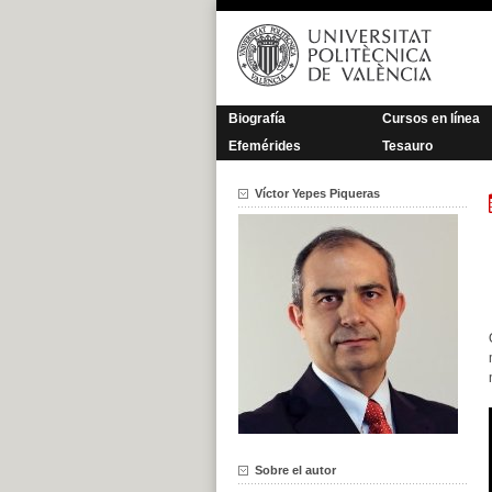
Saltar
al
contenido
Biografía
Cursos en línea
Efemérides
Tesauro
Víctor Yepes Piqueras
Sobre el autor