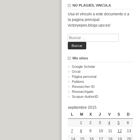
NO PLAGIES, VINCULA
Usa el vínculo a este documento o a
la pagina principal:
victoryepes.blogs.upv.es/
Buscar:
Mis sitios
Google Scholar
Orcid
Página personal
Publons
Researcher-ID
Researchgate
Scopus-AuthorID
septiembre 2015
L
M
X
J
V
S
D
1
2
3
4
5
6
7
8
9
10
11
12
13
14
15
16
17
18
19
20