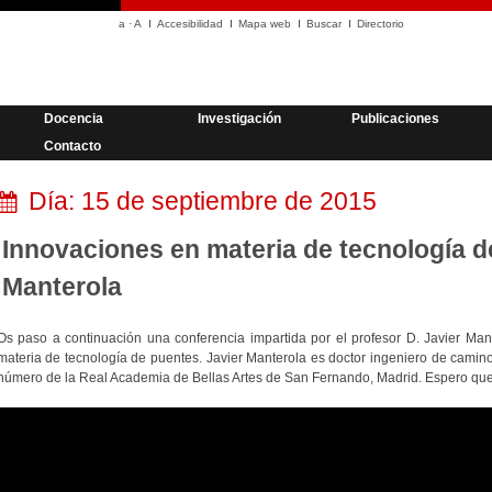
a
·
A
Accesibilidad
Mapa web
Buscar
Directorio
Docencia
Investigación
Publicaciones
Contacto
Día:
15 de septiembre de 2015
Innovaciones en materia de tecnología d
Manterola
Os paso a continuación una conferencia impartida por el profesor D. Javier Man
materia de tecnología de puentes. Javier Manterola es doctor ingeniero de camin
número de la Real Academia de Bellas Artes de San Fernando, Madrid. Espero que 