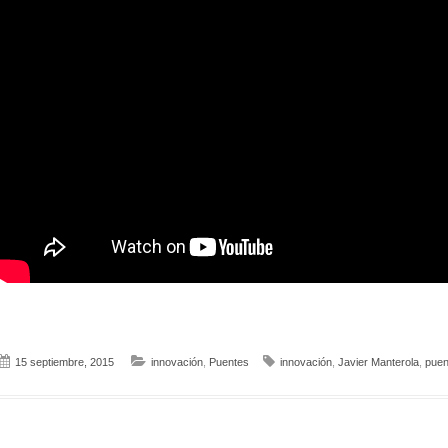
15 septiembre, 2015
innovación
,
Puentes
innovación
,
Javier Manterola
,
puen