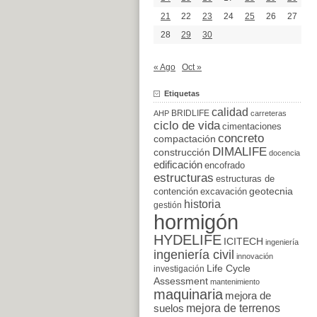
21
22
23
24
25
26
27
28
29
30
« Ago
Oct »
Etiquetas
calidad
BRIDLIFE
AHP
carreteras
ciclo de vida
cimentaciones
concreto
compactación
DIMALIFE
construcción
docencia
edificación
encofrado
estructuras
estructuras de
excavación
geotecnia
contención
historia
gestión
hormigón
HYDELIFE
ICITECH
ingeniería
ingeniería civil
innovación
Life Cycle
investigación
Assessment
mantenimiento
maquinaria
mejora de
suelos
mejora de terrenos