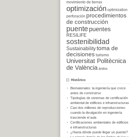
movimiento de tierras
optimización
optimization
procedimientos
perforación
de construcción
puente
puentes
RESILIFE
sostenibilidad
toma de
Sustainability
decisiones
turismo
Universitat Politècnica
de València
áridos
Histórico
Biomateriales: la ingeniería que crece
antes de construirse
Tipologías de sistemas de certificación
ambiental de edificios e infraestructuras
Casi dos millones de reproducciones:
cuando la divulgación en ingeniería
trasciende el aula
Certificaciones ambientales de edificios
e infraestructuras
¿Hasta dónde puede llegar un puente?
La ciencia detrás de los límites de luz y