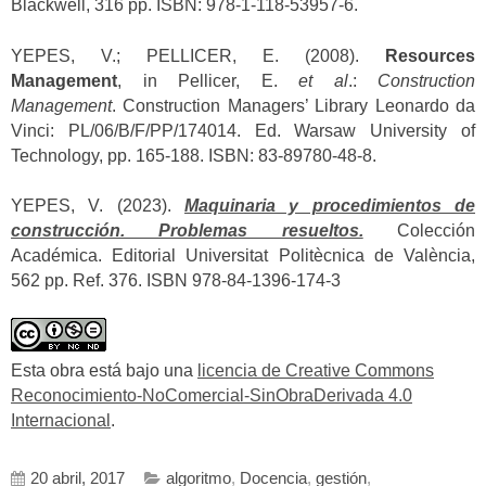
Blackwell, 316 pp. ISBN: 978-1-118-53957-6.
YEPES, V.; PELLICER, E. (2008).
Resources
Management
, in Pellicer, E.
et al
.:
Construction
Management
. Construction Managers’ Library Leonardo da
Vinci: PL/06/B/F/PP/174014. Ed. Warsaw University of
Technology, pp. 165-188. ISBN: 83-89780-48-8.
YEPES, V. (2023).
Maquinaria y procedimientos de
construcción. Problemas resueltos.
Colección
Académica. Editorial Universitat Politècnica de València,
562 pp. Ref. 376. ISBN 978-84-1396-174-3
Esta obra está bajo una
licencia de Creative Commons
Reconocimiento-NoComercial-SinObraDerivada 4.0
Internacional
.
20 abril, 2017
algoritmo
,
Docencia
,
gestión
,