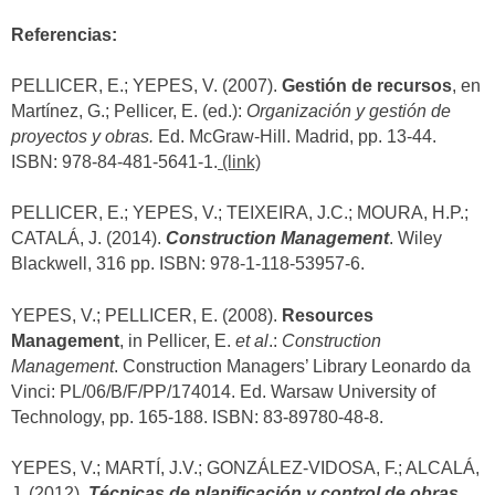
Referencias:
PELLICER, E.; YEPES, V. (2007).
Gestión de recursos
, en
Martínez, G.; Pellicer, E. (ed.):
Organización y gestión de
proyectos y obras.
Ed. McGraw-Hill. Madrid, pp. 13-44.
ISBN: 978-84-481-5641-1.
(link)
PELLICER, E.; YEPES, V.; TEIXEIRA, J.C.; MOURA, H.P.;
CATALÁ, J. (2014).
Construction Management
. Wiley
Blackwell, 316 pp. ISBN: 978-1-118-53957-6.
YEPES, V.; PELLICER, E. (2008).
Resources
Management
, in Pellicer, E.
et al
.:
Construction
Management
. Construction Managers’ Library Leonardo da
Vinci: PL/06/B/F/PP/174014. Ed. Warsaw University of
Technology, pp. 165-188. ISBN: 83-89780-48-8.
YEPES, V.; MARTÍ, J.V.; GONZÁLEZ-VIDOSA, F.; ALCALÁ,
J. (2012).
Técnicas de planificación y control de obras.