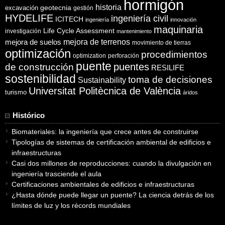
hormigón
historia
excavación
geotecnia
gestión
HYDELIFE
ingeniería civil
ICITECH
ingeniería
innovación
maquinaria
Life Cycle Assessment
investigación
mantenimiento
mejora de suelos
mejora de terrenos
movimiento de tierras
optimización
procedimientos
optimization
perforación
puente
puentes
de construcción
RESILIFE
sostenibilidad
toma de decisiones
Sustainability
Universitat Politècnica de València
turismo
áridos
Histórico
Biomateriales: la ingeniería que crece antes de construirse
Tipologías de sistemas de certificación ambiental de edificios e
infraestructuras
Casi dos millones de reproducciones: cuando la divulgación en
ingeniería trasciende el aula
Certificaciones ambientales de edificios e infraestructuras
¿Hasta dónde puede llegar un puente? La ciencia detrás de los
límites de luz y los récords mundiales