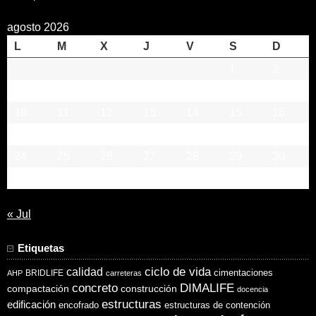
agosto 2026
L
M
X
J
V
S
D
1
2
3
4
5
6
7
8
9
10
11
12
13
14
15
16
17
18
19
20
21
22
23
24
25
26
27
28
29
30
31
« Jul
Etiquetas
ciclo de vida
calidad
cimentaciones
BRIDLIFE
AHP
carreteras
concreto
DIMALIFE
compactación
construcción
docencia
estructuras
edificación
encofrado
estructuras de contención