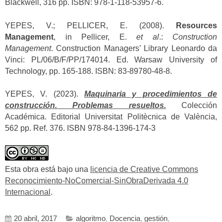
Blackwell, 316 pp. ISBN: 978-1-118-53957-6.
YEPES, V.; PELLICER, E. (2008).
Resources
Management
, in Pellicer, E.
et al
.:
Construction
Management
. Construction Managers’ Library Leonardo da
Vinci: PL/06/B/F/PP/174014. Ed. Warsaw University of
Technology, pp. 165-188. ISBN: 83-89780-48-8.
YEPES, V. (2023).
Maquinaria y procedimientos de
construcción. Problemas resueltos.
Colección
Académica. Editorial Universitat Politècnica de València,
562 pp. Ref. 376. ISBN 978-84-1396-174-3
Esta obra está bajo una
licencia de Creative Commons
Reconocimiento-NoComercial-SinObraDerivada 4.0
Internacional
.
20 abril, 2017
algoritmo
,
Docencia
,
gestión
,