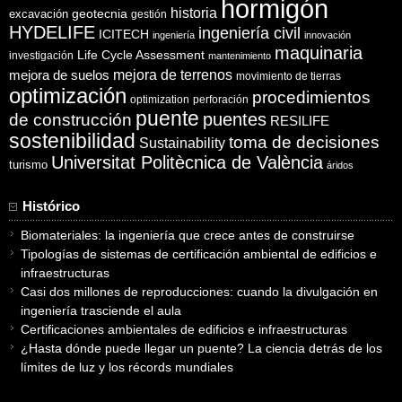
hormigón
historia
excavación
geotecnia
gestión
HYDELIFE
ingeniería civil
ICITECH
ingeniería
innovación
maquinaria
Life Cycle Assessment
investigación
mantenimiento
mejora de suelos
mejora de terrenos
movimiento de tierras
optimización
procedimientos
optimization
perforación
puente
puentes
de construcción
RESILIFE
sostenibilidad
toma de decisiones
Sustainability
Universitat Politècnica de València
turismo
áridos
Histórico
Biomateriales: la ingeniería que crece antes de construirse
Tipologías de sistemas de certificación ambiental de edificios e
infraestructuras
Casi dos millones de reproducciones: cuando la divulgación en
ingeniería trasciende el aula
Certificaciones ambientales de edificios e infraestructuras
¿Hasta dónde puede llegar un puente? La ciencia detrás de los
límites de luz y los récords mundiales