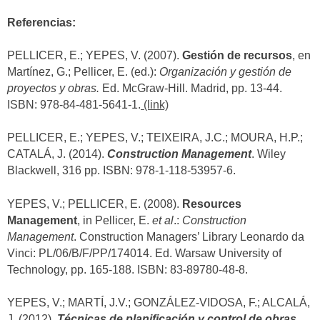
Referencias:
PELLICER, E.; YEPES, V. (2007).
Gestión de recursos
, en
Martínez, G.; Pellicer, E. (ed.):
Organización y gestión de
proyectos y obras.
Ed. McGraw-Hill. Madrid, pp. 13-44.
ISBN: 978-84-481-5641-1.
(link)
PELLICER, E.; YEPES, V.; TEIXEIRA, J.C.; MOURA, H.P.;
CATALÁ, J. (2014).
Construction Management
. Wiley
Blackwell, 316 pp. ISBN: 978-1-118-53957-6.
YEPES, V.; PELLICER, E. (2008).
Resources
Management
, in Pellicer, E.
et al
.:
Construction
Management
. Construction Managers’ Library Leonardo da
Vinci: PL/06/B/F/PP/174014. Ed. Warsaw University of
Technology, pp. 165-188. ISBN: 83-89780-48-8.
YEPES, V.; MARTÍ, J.V.; GONZÁLEZ-VIDOSA, F.; ALCALÁ,
J. (2012).
Técnicas de planificación y control de obras.