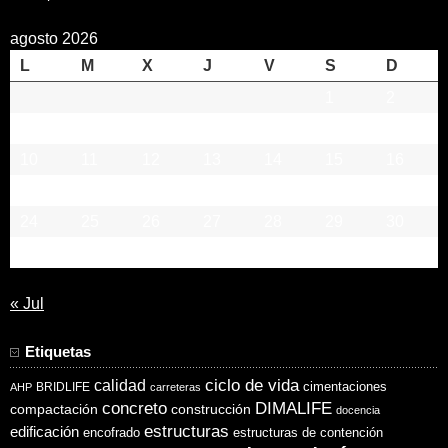
agosto 2026
L
M
X
J
V
S
D
1
2
3
4
5
6
7
8
9
10
11
12
13
14
15
16
17
18
19
20
21
22
23
24
25
26
27
28
29
30
31
« Jul
Etiquetas
ciclo de vida
calidad
cimentaciones
BRIDLIFE
AHP
carreteras
concreto
DIMALIFE
compactación
construcción
docencia
estructuras
edificación
encofrado
estructuras de contención