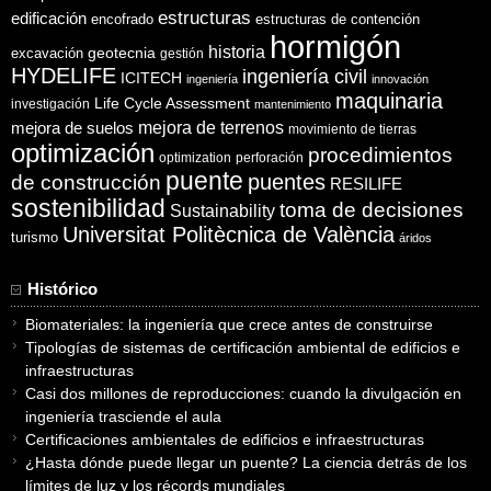
estructuras
edificación
encofrado
estructuras de contención
hormigón
historia
excavación
geotecnia
gestión
HYDELIFE
ingeniería civil
ICITECH
ingeniería
innovación
maquinaria
Life Cycle Assessment
investigación
mantenimiento
mejora de suelos
mejora de terrenos
movimiento de tierras
optimización
procedimientos
optimization
perforación
puente
puentes
de construcción
RESILIFE
sostenibilidad
toma de decisiones
Sustainability
Universitat Politècnica de València
turismo
áridos
Histórico
Biomateriales: la ingeniería que crece antes de construirse
Tipologías de sistemas de certificación ambiental de edificios e
infraestructuras
Casi dos millones de reproducciones: cuando la divulgación en
ingeniería trasciende el aula
Certificaciones ambientales de edificios e infraestructuras
¿Hasta dónde puede llegar un puente? La ciencia detrás de los
límites de luz y los récords mundiales