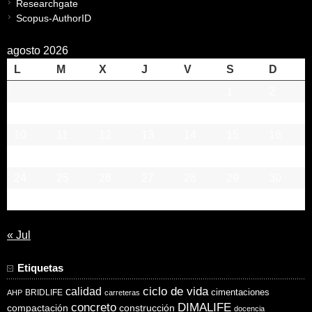
Researchgate
Scopus-AuthorID
agosto 2026
L
M
X
J
V
S
D
1
2
3
4
5
6
7
8
9
10
11
12
13
14
15
16
17
18
19
20
21
22
23
24
25
26
27
28
29
30
31
« Jul
Etiquetas
ciclo de vida
calidad
cimentaciones
BRIDLIFE
AHP
carreteras
concreto
DIMALIFE
compactación
construcción
docencia