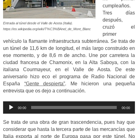
cumpleaños.
Tres días
después,
Entrada al túnel desde el Valle de Aosta (Italia).
cruzó el
https://es.wikipedia.org/wiki/T%C3%BAnel_de_Mont_Blanc
primer
vehículo la flamante infraestructura subterránea. Se trata de
un túnel de 11,6 km de longitud, el más largo construido en
ese momento, y de 8,6 m de ancho. Une por carretera la
ciudad francesa de Chamonix, en la Alta Saboya, con la
italiana Courmayeur, en el Valle de Aosta. De este
aniversario hizo eco el programa de Radio Nacional de
España
“Gente despierta”
. Me hicieron una pequeña
entrevista que os dejo a continuación.
Reproductor
00:00
00:00
de
audio
Se trata de una obra de gran trascendencia, pues hay que
considerar que hasta la tercera parte de las mercancías que
Italia exporta al norte de Europa pasa por este túnel. No