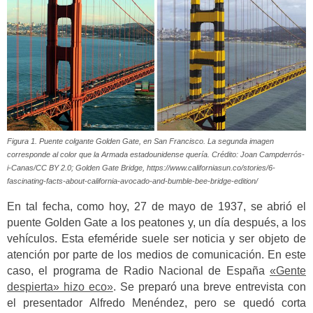
Figura 1. Puente colgante Golden Gate, en San Francisco. La segunda imagen
corresponde al color que la Armada estadounidense quería. Crédito: Joan Campderrós-
i-Canas/CC BY 2.0; Golden Gate Bridge, https://www.californiasun.co/stories/6-
fascinating-facts-about-california-avocado-and-bumble-bee-bridge-edition/
En tal fecha, como hoy, 27 de mayo de 1937, se abrió el
puente Golden Gate a los peatones y, un día después, a los
vehículos. Esta efeméride suele ser noticia y ser objeto de
atención por parte de los medios de comunicación.
En este
caso, el programa de Radio Nacional de España
«Gente
despierta» hizo eco»
.
Se preparó una breve entrevista con
el presentador Alfredo Menéndez, pero se quedó corta