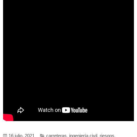
16 julio, 2021
carreteras
,
ingeniería civil
,
riesgos
,