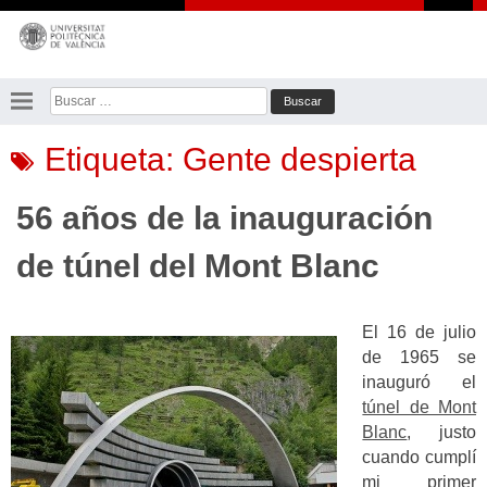
Saltar
al
contenido
Buscar:
Etiqueta:
Gente despierta
56 años de la inauguración
de túnel del Mont Blanc
El 16 de julio
de 1965 se
inauguró el
túnel de Mont
Blanc
, justo
cuando cumplí
mi primer