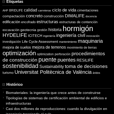
Etiquetas
ciclo de vida
calidad
cimentaciones
BRIDLIFE
AHP
carreteras
concreto
DIMALIFE
compactación
construcción
docencia
estructuras
edificación
encofrado
estructuras de contención
hormigón
historia
excavación
geotecnia
gestión
HYDELIFE
ingeniería civil
ICITECH
ingeniería
innovación
maquinaria
Life Cycle Assessment
investigación
mantenimiento
mejora de suelos
mejora de terrenos
movimiento de tierras
optimización
procedimientos
optimization
perforación
puente
puentes
de construcción
RESILIFE
sostenibilidad
toma de decisiones
Sustainability
Universitat Politècnica de València
turismo
áridos
Histórico
Biomateriales: la ingeniería que crece antes de construirse
Tipologías de sistemas de certificación ambiental de edificios e
infraestructuras
Casi dos millones de reproducciones: cuando la divulgación en