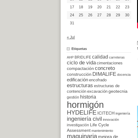
17
18
19
20
21
22
23
24
25
26
27
28
29
30
31
« Jul
Etiquetas
calidad
BRIDLIFE
AHP
carreteras
ciclo de vida
cimentaciones
concreto
compactación
DIMALIFE
construcción
docencia
edificación
encofrado
estructuras
estructuras de
excavación
geotecnia
contención
historia
gestión
hormigón
HYDELIFE
ICITECH
ingeniería
ingeniería civil
innovación
Life Cycle
investigación
Assessment
mantenimiento
maquinaria
mejora de