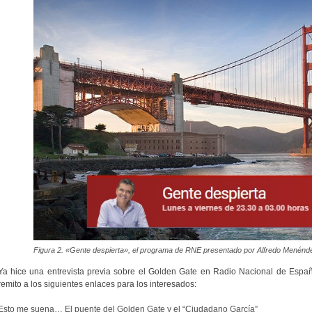
Figura 2. «Gente despierta», el programa de RNE presentado por Alfredo Menénd
Ya hice una entrevista previa sobre el Golden Gate en Radio Nacional de España
remito a los siguientes enlaces para los interesados:
Esto me suena… El puente del Golden Gate y el “Ciudadano García”