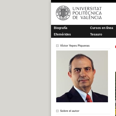
Saltar
al
contenido
Biografía
Cursos en línea
Efemérides
Tesauro
Víctor Yepes Piqueras
Sobre el autor