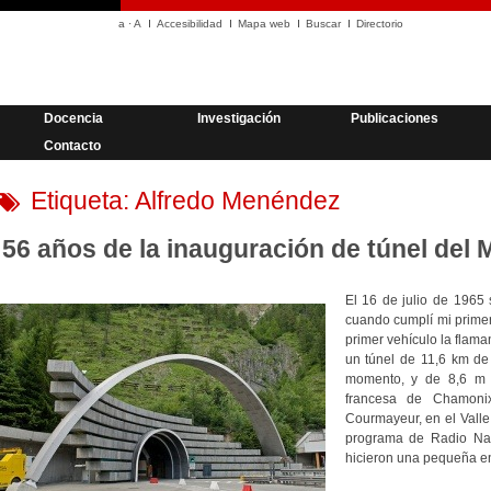
a
·
A
Accesibilidad
Mapa web
Buscar
Directorio
Docencia
Investigación
Publicaciones
Contacto
Etiqueta:
Alfredo Menéndez
56 años de la inauguración de túnel del 
El 16 de julio de 1965
cuando cumplí mi primer
primer vehículo la flama
un túnel de 11,6 km de 
momento, y de 8,6 m 
francesa de Chamonix
Courmayeur, en el Valle
programa de Radio N
hicieron una pequeña en