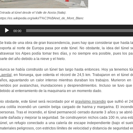
Reproductor
de
audio
Entrada al túnel desde el Valle de Aosta (Italia).
https://es.wikipedia.org/wiki/T%C3%BAnel_de_Mont_Blanc
00:00
Se trata de una obra de gran trascendencia, pues hay que considerar que hasta la 
exporta al norte de Europa pasa por este túnel. No obstante, la idea del túnel s
atravesar los Alpes podía tomar tres días, y no siempre era posible, pues los
parte del año debido a la nieve y el hielo.
Nunca se había construido un túnel tan largo hasta entonces. Hoy ya tenemos t
Laerdal
, en Noruega, que ostenta el récord de 24,5 km. Trabajaron en el túnel
años, aguantando un calor intenso mientras duraban los trabajos. Murieron en
heridos por avalanchas, inundaciones y desprendimientos. Incluso se tuvo que
debido al enterramiento de la maquinaria en un momento dado.
No obstante, este túnel será recordado por el
gravísimo incendio
que sufrió el 24
una colilla incendió un camión belga cargado de harina y margarina. El incendi
personas. Tras el incendio, el túnel permaneció cerrado durante 3 años y se abri
parte dañada y mejorar la seguridad. Se construyeron nichos cada 100 m, una esta
túnel, un refugio conectado a una calería de escape independiente (bajo el sue
materiales peligrosos, con estrictos límites de velocidad y distancia de seguridad e