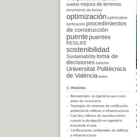
suelos
mejora de terrenos
movimiento de tierras
optimización
optimization
procedimientos
perforación
de construcción
puente
puentes
RESILIFE
sostenibilidad
toma de
Sustainability
decisiones
turismo
Universitat Politècnica
de València
áridos
Histórico
Biomateriales: la ingeniería que crece
antes de construirse
Tipologías de sistemas de certificación
ambiental de edificios e infraestructuras
Casi dos millones de reproducciones:
cuando la divulgación en ingeniería
trasciende el aula
Certificaciones ambientales de edificios
e infraestructuras