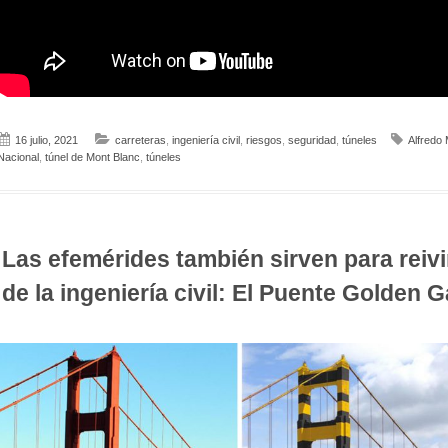
16 julio, 2021
carreteras
,
ingeniería civil
,
riesgos
,
seguridad
,
túneles
Alfredo
Nacional
,
túnel de Mont Blanc
,
túneles
Las efemérides también sirven para reivin
de la ingeniería civil: El Puente Golden G