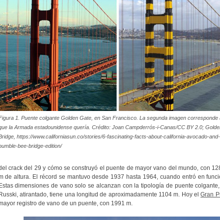
Figura 1. Puente colgante Golden Gate, en San Francisco. La segunda imagen corresponde a
que la Armada estadounidense quería. Crédito: Joan Campderrós-i-Canas/CC BY 2.0; Golde
Bridge, https://www.californiasun.co/stories/6-fascinating-facts-about-california-avocado-and-
bumble-bee-bridge-edition/
del crack del 29 y cómo se construyó el puente de mayor vano del mundo, con 1280
m de altura.
El récord se mantuvo desde 1937 hasta 1964, cuando entró en func
Estas dimensiones de vano solo se alcanzan con la tipología de puente colgante, 
Russki, atirantado, tiene una longitud de aproximadamente 1104 m. Hoy el
Gran P
mayor registro de vano de un puente, con 1991 m.