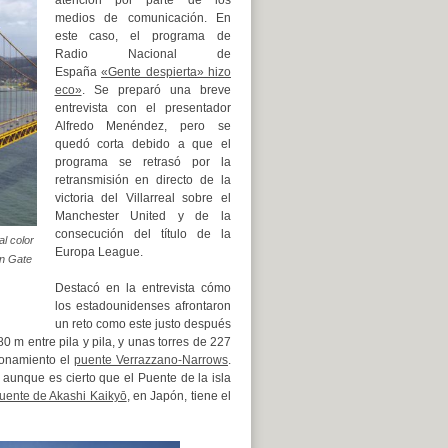
atención por parte de los
medios de comunicación.
En
este caso, el programa de
Radio Nacional de
España
«Gente despierta» hizo
eco»
.
Se preparó una breve
entrevista con el presentador
Alfredo Menéndez, pero se
quedó corta debido a que el
programa se retrasó por la
retransmisión en directo de la
victoria del Villarreal sobre el
Manchester United y de la
consecución del título de la
l color
Europa League.
n Gate
Destacó en la entrevista cómo
los estadounidenses afrontaron
un reto como este justo después
 m entre pila y pila, y unas torres de 227
ionamiento el
puente Verrazzano-Narrows
.
aunque es cierto que el Puente de la isla
uente de Akashi Kaikyō
, en Japón, tiene el