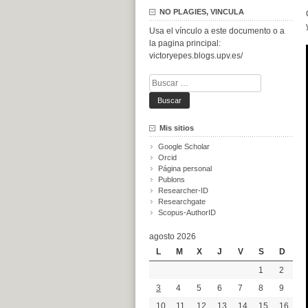
NO PLAGIES, VINCULA
Usa el vínculo a este documento o a
la pagina principal:
victoryepes.blogs.upv.es/
Buscar:
Mis sitios
Google Scholar
Orcid
Página personal
Publons
Researcher-ID
Researchgate
Scopus-AuthorID
agosto 2026
L
M
X
J
V
S
D
1
2
3
4
5
6
7
8
9
10
11
12
13
14
15
16