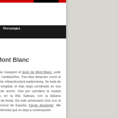
Personajes
Mont Blanc
 se inauguró el
túnel de Mont Blanc
, justo
 cumpleaños. Tres días después, cruzó el
nte infraestructura subterránea. Se trata de
longitud, el más largo construido en ese
de ancho. Une por carretera la ciudad
, en la Alta Saboya, con la italiana
 de Aosta. De este aniversario hizo eco el
acional de España
“Gente despierta”
. Me
trevista que os dejo a continuación.