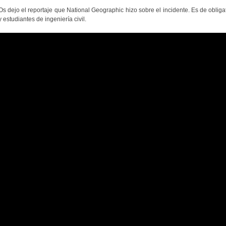
Os dejo el reportaje que National Geographic hizo sobre el incidente. Es de obliga
y estudiantes de ingeniería civil.