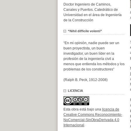
Doctor Ingeniero de Caminos,
Canales y Puertos. Catedrático de
Universidad en el área de Ingeniería
de la Construcción
“Nihil difficile volenti”
“En mi opinión, nadie puede ser un
buen proyectista, un buen
investigador, un buen líder en la
profesión de la ingeniería civil a
menos que entienda los métodos y los
problemas de los constructores”
(Ralph B. Peck, 1912-2008)
LICENCIA
Esta obra está bajo una
licencia de
Creative Commons Reconocimiento-
NoComercial-SinObraDerivada 4.0
Internacional
.