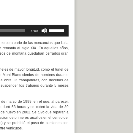
Utiliza
00:00
las
teclas
tercera parte de las mercancías que Italia
de
e remonta al siglo XIX. En aquellos años,
flecha
 pasos de montaña quedaban cerrados gran
arriba/abajo
para
aumentar
úneles de mayor longitud, como el
túnel de
o
 de Mont Blanc cientos de hombres durante
disminuir
 la obra 12 trabajadores, con decenas de
el
 suspender los trabajos durante 5 meses
volumen.
 de marzo de 1999, en el que, al parecer,
o duró 53 horas y se cobró la vida de 39
ó de nuevo en 2002. Se tuvo que reparar la
ción de primeros auxilios en el centro del
lo) y se prohibió el paso de camiones con
ntre vehículos.