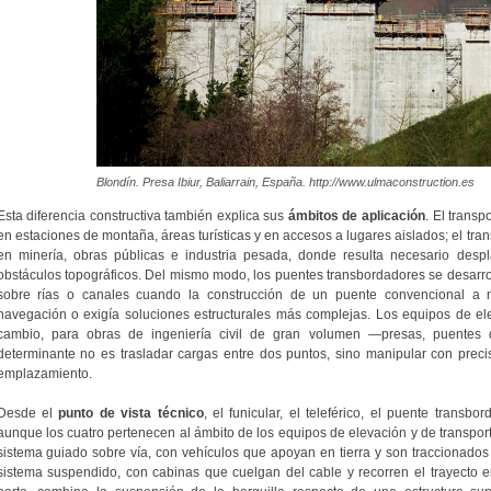
Blondín. Presa Ibiur, Baliarrain, España. http://www.ulmaconstruction.es
Esta diferencia constructiva también explica sus
ámbitos de aplicación
. El trans
en estaciones de montaña, áreas turísticas y en accesos a lugares aislados; el trans
en minería, obras públicas e industria pesada, donde resulta necesario desp
obstáculos topográficos. Del mismo modo, los puentes transbordadores se desarrol
sobre rías o canales cuando la construcción de un puente convencional a nive
navegación o exigía soluciones estructurales más complejas. Los equipos de ele
cambio, para obras de ingeniería civil de gran volumen —presas, puentes d
determinante no es trasladar cargas entre dos puntos, sino manipular con pre
emplazamiento.
Desde el
punto de vista técnico
, el funicular, el teleférico, el puente transb
aunque los cuatro pertenecen al ámbito de los equipos de elevación y de transport
sistema guiado sobre vía, con vehículos que apoyan en tierra y son traccionados 
sistema suspendido, con cabinas que cuelgan del cable y recorren el trayecto en