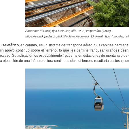
Ascensor El Peral, tipo funicular, año 1902, Valparaíso (Chile).
https://es.wikipedia.org/wiki/Archivo:Ascensor_El_Peral,_tipo_funicul
El
teleférico
, en cambio, es un sistema de transporte aéreo. Sus cabinas perman
sin apoyo continuo sobre el terreno, lo que les permite franquear grandes desniv
acceso. Su aplicación es especialmente frecuente en estaciones de montaña o de
la ejecución de una infraestructura continua sobre el terreno resultaría costosa, co