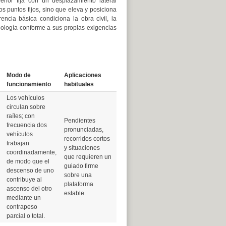
rior fija con un desplazamiento lateral
os puntos fijos, sino que eleva y posiciona
ncia básica condiciona la obra civil, la
ipología conforme a sus propias exigencias
Modo de
Aplicaciones
funcionamiento
habituales
Los vehículos
circulan sobre
raíles; con
Pendientes
frecuencia dos
pronunciadas,
vehículos
recorridos cortos
trabajan
y situaciones
coordinadamente,
que requieren un
de modo que el
guiado firme
descenso de uno
sobre una
contribuye al
plataforma
ascenso del otro
estable.
mediante un
contrapeso
parcial o total.