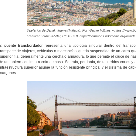
Teleférico de Benalmádena (Málaga). Por Werner Wilmes – https://www.fl
creative/52344570581/, CC BY 2.0, https://commons.wikimedia.org/w/ind
El
puente transbordador
representa una tipología singular dentro del transpor
transporte de viajeros, vehículos o mercancías, queda suspendida de un carro que
superior fija, generalmente una cercha o armadura, lo que permite el cruce de rí
de un tablero continuo a cota de paso. Se trata, por tanto, de recorridos cortos y
infraestructura superior asume la función resistente principal y el sistema de cab
márgenes.