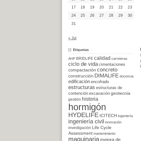
17
18
19
20
21
22
23
24
25
26
27
28
29
30
31
« Jul
Etiquetas
calidad
BRIDLIFE
AHP
carreteras
ciclo de vida
cimentaciones
concreto
compactación
DIMALIFE
construcción
docencia
edificación
encofrado
estructuras
estructuras de
excavación
geotecnia
contención
historia
gestión
hormigón
HYDELIFE
ICITECH
ingeniería
ingeniería civil
innovación
Life Cycle
investigación
Assessment
mantenimiento
maquinaria
mejora de