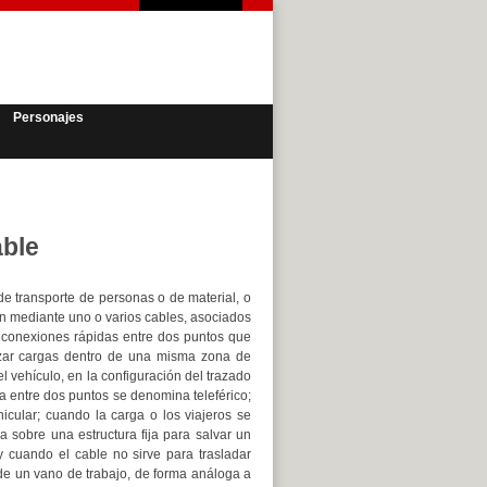
Personajes
able
e transporte de personas o de material, o
ón mediante uno o varios cables, asociados
r conexiones rápidas entre dos puntos que
lazar cargas dentro de una misma zona de
el vehículo, en la configuración del trazado
a entre dos puntos se denomina teleférico;
icular; cuando la carga o los viajeros se
 sobre una estructura fija para salvar un
 cuando el cable no sirve para trasladar
 de un vano de trabajo, de forma análoga a