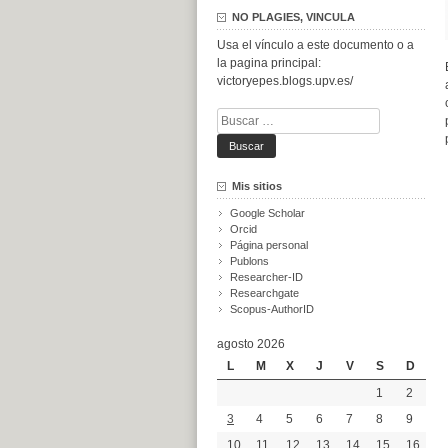
NO PLAGIES, VINCULA
Usa el vínculo a este documento o a
la pagina principal:
victoryepes.blogs.upv.es/
Buscar:
Mis sitios
Google Scholar
Orcid
Página personal
Publons
Researcher-ID
Researchgate
Scopus-AuthorID
agosto 2026
L
M
X
J
V
S
D
1
2
3
4
5
6
7
8
9
10
11
12
13
14
15
16