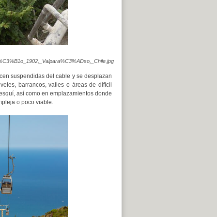
ar,_a%C3%B1o_1902,_Valpara%C3%ADso,_Chile.jpg
ecen suspendidas del cable y se desplazan
eles, barrancos, valles o áreas de difícil
 esquí, así como en emplazamientos donde
mpleja o poco viable.