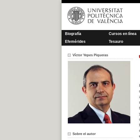
Saltar
al
contenido
Biografía
Cursos en línea
Efemérides
Tesauro
Víctor Yepes Piqueras
Sobre el autor