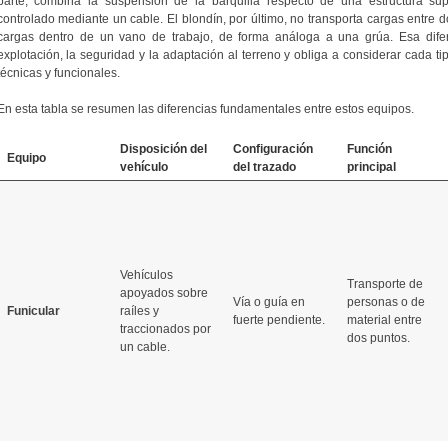
parte, combina la suspensión de la barquilla respecto de una estructura supe
controlado mediante un cable. El blondín, por último, no transporta cargas entre d
cargas dentro de un vano de trabajo, de forma análoga a una grúa. Esa difere
explotación, la seguridad y la adaptación al terreno y obliga a considerar cada t
técnicas y funcionales.
En esta tabla se resumen las diferencias fundamentales entre estos equipos.
Disposición del
Configuración
Función
Equipo
vehículo
del trazado
principal
Vehículos
Transporte de
apoyados sobre
Vía o guía en
personas o de
Funicular
raíles y
fuerte pendiente.
material entre
traccionados por
dos puntos.
un cable.