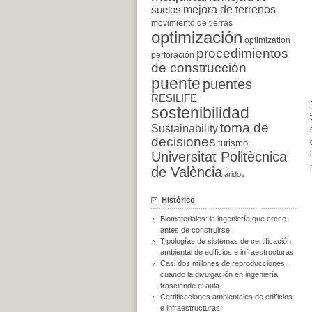
suelos
mejora de terrenos
movimiento de tierras
optimización
optimization
procedimientos
perforación
de construcción
puente
puentes
RESILIFE
sostenibilidad
toma de
Sustainability
decisiones
turismo
Universitat Politècnica
de València
áridos
Histórico
Biomateriales: la ingeniería que crece
antes de construirse
Tipologías de sistemas de certificación
ambiental de edificios e infraestructuras
Casi dos millones de reproducciones:
cuando la divulgación en ingeniería
trasciende el aula
Certificaciones ambientales de edificios
e infraestructuras