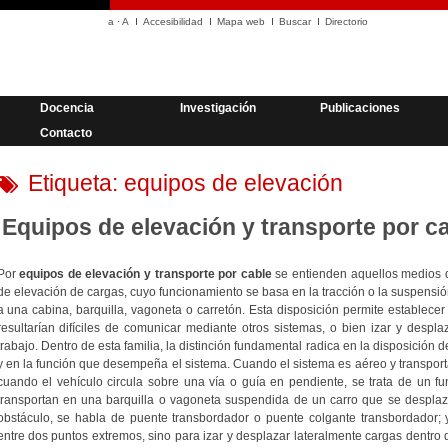
a
·
A
Accesibilidad
Mapa web
Buscar
Directorio
Docencia
Investigación
Publicaciones
Contacto
Etiqueta:
equipos de elevación
Equipos de elevación y transporte por c
Por
equipos de elevación y transporte por cable
se entienden aquellos medios d
de elevación de cargas, cuyo funcionamiento se basa en la tracción o la suspensi
a una cabina, barquilla, vagoneta o carretón. Esta disposición permite establece
resultarían difíciles de comunicar mediante otros sistemas, o bien izar y desp
trabajo. Dentro de esta familia, la distinción fundamental radica en la disposición d
y en la función que desempeña el sistema. Cuando el sistema es aéreo y transport
cuando el vehículo circula sobre una vía o guía en pendiente, se trata de un fun
transportan en una barquilla o vagoneta suspendida de un carro que se desplaza
obstáculo, se habla de puente transbordador o puente colgante transbordador; y
entre dos puntos extremos, sino para izar y desplazar lateralmente cargas dentro