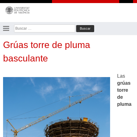
Saltar
al
contenido
Buscar:
Grúas torre de pluma
basculante
Las
grúas
torre
de
pluma