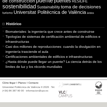
puente
puentes
de construcción
RESILIFE
sostenibilidad
toma de decisiones
Sustainability
Universitat Politècnica de València
turismo
áridos
Histórico
Biomateriales: la ingeniería que crece antes de construirse
Tipologías de sistemas de certificación ambiental de edificios e
infraestructuras
Casi dos millones de reproducciones: cuando la divulgación en
ingeniería trasciende el aula
Certificaciones ambientales de edificios e infraestructuras
¿Hasta dónde puede llegar un puente? La ciencia detrás de los
límites de luz y los récords mundiales
Cómo llegar
Planos
Contacto
Universitat Politècnica de València © 2026 · Tel.
(+34) 96 387 90 00 ·
informacion@upv.es