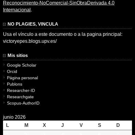
Reconocimiento-NoComercial-SinObraDerivada 4.0
Internacional
.
NO PLAGIES, VINCULA
Usa el vínculo a este documento o a la pagina principal:
victoryepes.blogs.upv.es/
Mis sitios
Google Scholar
Orcid
Página personal
Publons
Researcher-ID
Researchgate
Scopus-AuthorID
junio 2026
L
M
X
J
V
S
D
1
2
3
4
5
6
7