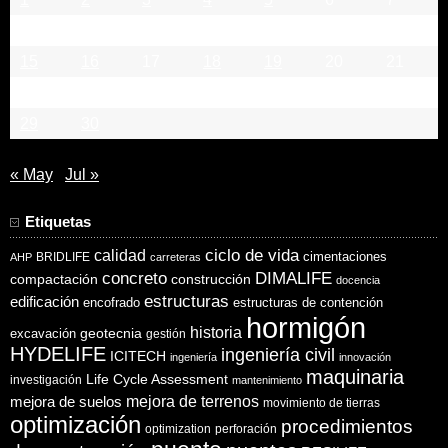
8
9
10
11
12
13
14
15
16
17
18
19
20
21
22
23
24
25
26
27
28
29
30
« May
Jul »
Etiquetas
ciclo de vida
calidad
cimentaciones
BRIDLIFE
AHP
carreteras
concreto
DIMALIFE
compactación
construcción
docencia
estructuras
edificación
encofrado
estructuras de contención
hormigón
historia
excavación
geotecnia
gestión
HYDELIFE
ingeniería civil
ICITECH
ingeniería
innovación
maquinaria
Life Cycle Assessment
investigación
mantenimiento
mejora de suelos
mejora de terrenos
movimiento de tierras
optimización
procedimientos
optimization
perforación