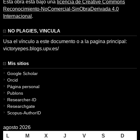
Esta obra está bajo una
licencia de Creative Commons
Reconocimiento-NoComercial-SinObraDerivada 4.0
Internacional
.
NO PLAGIES, VINCULA
Usa el vínculo a este documento o a la pagina principal:
victoryepes.blogs.upv.es/
Mis sitios
Google Scholar
Orcid
Página personal
Publons
Researcher-ID
Researchgate
Scopus-AuthorID
agosto 2026
L
M
X
J
V
S
D