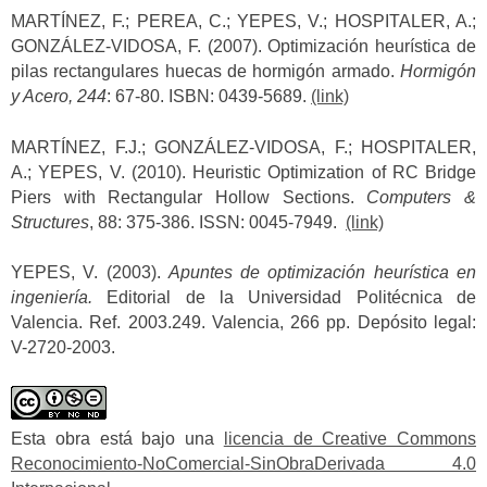
MARTÍNEZ, F.; PEREA, C.; YEPES, V.; HOSPITALER, A.;
GONZÁLEZ-VIDOSA, F. (2007). Optimización heurística de
pilas rectangulares huecas de hormigón armado.
Hormigón
y Acero, 244
: 67-80. ISBN: 0439-5689.
(link)
MARTÍNEZ, F.J.; GONZÁLEZ-VIDOSA, F.; HOSPITALER,
A.; YEPES, V. (2010). Heuristic Optimization of RC Bridge
Piers with Rectangular Hollow Sections.
Computers &
Structures
, 88: 375-386. ISSN: 0045-7949.
(link)
YEPES, V. (2003).
Apuntes de optimización heurística en
ingeniería.
Editorial de la Universidad Politécnica de
Valencia. Ref. 2003.249. Valencia, 266 pp. Depósito legal:
V-2720-2003.
Esta obra está bajo una
licencia de Creative Commons
Reconocimiento-NoComercial-SinObraDerivada 4.0