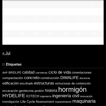
1
2
3
4
5
6
7
8
9
10
11
12
13
14
15
16
17
18
19
20
21
22
23
24
25
26
27
28
29
30
31
« Jul
Etiquetas
ciclo de vida
calidad
cimentaciones
BRIDLIFE
AHP
carreteras
concreto
DIMALIFE
compactación
construcción
docencia
estructuras
edificación
encofrado
estructuras de contención
hormigón
historia
excavación
geotecnia
gestión
HYDELIFE
ingeniería civil
ICITECH
ingeniería
innovación
maquinaria
Life Cycle Assessment
investigación
mantenimiento