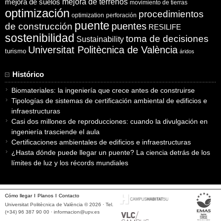
mejora de suelos
mejora de terrenos
movimiento de tierras
optimización
procedimientos
optimization
perforación
puente
puentes
de construcción
RESILIFE
sostenibilidad
toma de decisiones
Sustainability
Universitat Politècnica de València
turismo
áridos
Histórico
Biomateriales: la ingeniería que crece antes de construirse
Tipologías de sistemas de certificación ambiental de edificios e
infraestructuras
Casi dos millones de reproducciones: cuando la divulgación en
ingeniería trasciende el aula
Certificaciones ambientales de edificios e infraestructuras
¿Hasta dónde puede llegar un puente? La ciencia detrás de los
límites de luz y los récords mundiales
Cómo llegar
Planos
Contacto
Universitat Politècnica de València © 2026 · Tel.
(+34) 96 387 90 00 ·
informacion@upv.es