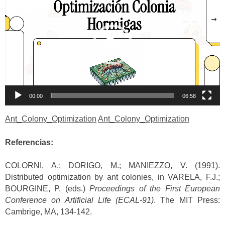
de
vídeo
00:00
06:58
Ant_Colony_Optimization
Ant_Colony_Optimization
Referencias:
COLORNI, A.; DORIGO, M.; MANIEZZO, V. (1991).
Distributed optimization by ant colonies, in VARELA, F.J.;
BOURGINE, P. (eds.)
Proceedings of the First European
Conference on Artificial Life (ECAL-91)
. The MIT Press:
Cambrige, MA, 134-142.