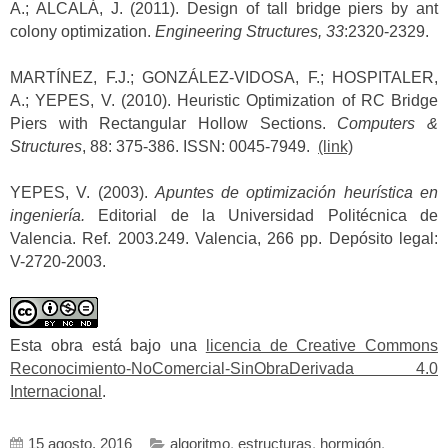
A.; ALCALÁ, J. (2011). Design of tall bridge piers by ant
colony optimization.
Engineering Structures, 33
:2320-2329.
MARTÍNEZ, F.J.; GONZÁLEZ-VIDOSA, F.; HOSPITALER,
A.; YEPES, V. (2010). Heuristic Optimization of RC Bridge
Piers with Rectangular Hollow Sections.
Computers &
Structures
, 88: 375-386. ISSN: 0045-7949.
(link)
YEPES, V. (2003).
Apuntes de optimización heurística en
ingeniería.
Editorial de la Universidad Politécnica de
Valencia. Ref. 2003.249. Valencia, 266 pp. Depósito legal:
V-2720-2003.
Esta obra está bajo una
licencia de Creative Commons
Reconocimiento-NoComercial-SinObraDerivada 4.0
Internacional
.
15 agosto, 2016
algoritmo
,
estructuras
,
hormigón
,