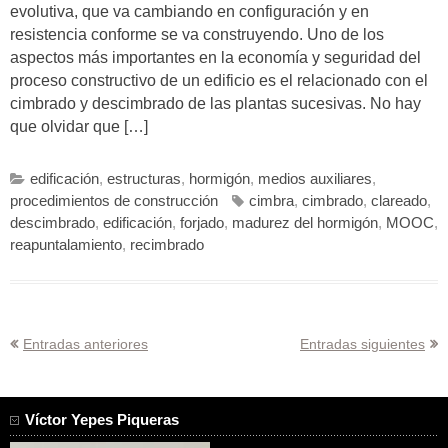
evolutiva, que va cambiando en configuración y en
resistencia conforme se va construyendo. Uno de los
aspectos más importantes en la economía y seguridad del
proceso constructivo de un edificio es el relacionado con el
cimbrado y descimbrado de las plantas sucesivas. No hay
que olvidar que […]
edificación
,
estructuras
,
hormigón
,
medios auxiliares
,
procedimientos de construcción
cimbra
,
cimbrado
,
clareado
,
descimbrado
,
edificación
,
forjado
,
madurez del hormigón
,
MOOC
,
reapuntalamiento
,
recimbrado
Navegación
Entradas anteriores
Entradas siguientes
de
entradas
Víctor Yepes Piqueras