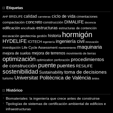
Etiquetas
ciclo de vida
calidad
cimentaciones
BRIDLIFE
AHP
carreteras
concreto
DIMALIFE
compactación
construcción
docencia
estructuras
edificación
encofrado
estructuras de contención
hormigón
historia
excavación
geotecnia
gestión
HYDELIFE
ingeniería civil
ICITECH
ingeniería
innovación
maquinaria
Life Cycle Assessment
investigación
mantenimiento
mejora de suelos
mejora de terrenos
movimiento de tierras
optimización
procedimientos
optimization
perforación
puente
puentes
de construcción
RESILIFE
sostenibilidad
toma de decisiones
Sustainability
Universitat Politècnica de València
turismo
áridos
Histórico
Biomateriales: la ingeniería que crece antes de construirse
Tipologías de sistemas de certificación ambiental de edificios e
infraestructuras