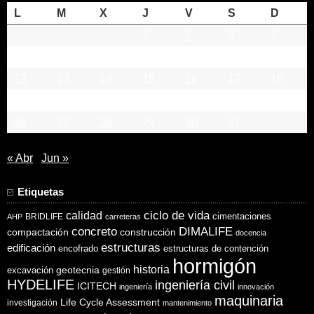
L
M
X
J
V
S
D
1
2
3
4
5
6
7
8
9
10
11
12
13
14
15
16
17
18
19
20
21
22
23
24
25
26
27
28
29
30
31
« Abr
Jun »
Etiquetas
ciclo de vida
calidad
cimentaciones
BRIDLIFE
AHP
carreteras
concreto
DIMALIFE
compactación
construcción
docencia
estructuras
edificación
encofrado
estructuras de contención
hormigón
historia
excavación
geotecnia
gestión
HYDELIFE
ingeniería civil
ICITECH
ingeniería
innovación
maquinaria
Life Cycle Assessment
investigación
mantenimiento