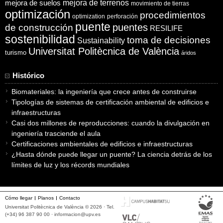
mejora de suelos
mejora de terrenos
movimiento de tierras
optimización
procedimientos
optimization
perforación
puente
puentes
de construcción
RESILIFE
sostenibilidad
toma de decisiones
Sustainability
Universitat Politècnica de València
turismo
áridos
Histórico
Biomateriales: la ingeniería que crece antes de construirse
Tipologías de sistemas de certificación ambiental de edificios e
infraestructuras
Casi dos millones de reproducciones: cuando la divulgación en
ingeniería trasciende el aula
Certificaciones ambientales de edificios e infraestructuras
¿Hasta dónde puede llegar un puente? La ciencia detrás de los
límites de luz y los récords mundiales
Cómo llegar
Planos
Contacto
Universitat Politècnica de València © 2026 · Tel.
(+34) 96 387 90 00 ·
informacion@upv.es