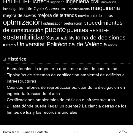
HYDELIFE
ingeniería civil
ICITECH
ingeniería
innovación
maquinaria
Life Cycle Assessment
investigación
mantenimiento
mejora de suelos
mejora de terrenos
movimiento de tierras
optimización
procedimientos
optimization
perforación
puente
puentes
de construcción
RESILIFE
sostenibilidad
toma de decisiones
Sustainability
Universitat Politècnica de València
turismo
áridos
Histórico
Biomateriales: la ingeniería que crece antes de construirse
Tipologías de sistemas de certificación ambiental de edificios e
infraestructuras
Casi dos millones de reproducciones: cuando la divulgación en
ingeniería trasciende el aula
Certificaciones ambientales de edificios e infraestructuras
¿Hasta dónde puede llegar un puente? La ciencia detrás de los
límites de luz y los récords mundiales
Cómo llegar
Planos
Contacto