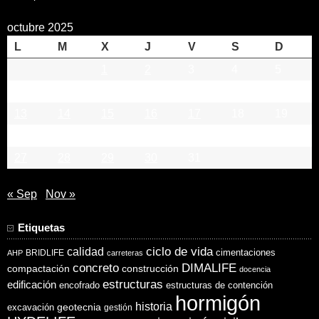
octubre 2025
L
M
X
J
V
S
D
1
2
3
4
5
6
7
8
9
10
11
12
13
14
15
16
17
18
19
20
21
22
23
24
25
26
27
28
29
30
31
« Sep
Nov »
Etiquetas
ciclo de vida
calidad
cimentaciones
BRIDLIFE
AHP
carreteras
concreto
DIMALIFE
compactación
construcción
docencia
estructuras
edificación
encofrado
estructuras de contención
hormigón
historia
excavación
geotecnia
gestión