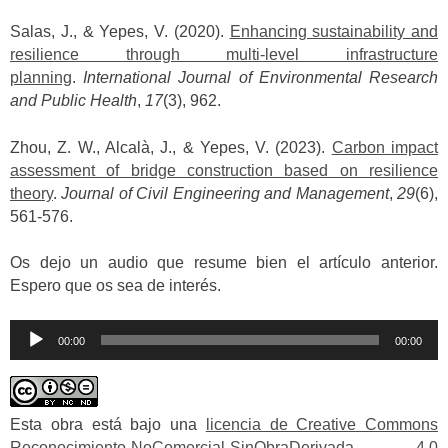
Salas, J., & Yepes, V. (2020).
Enhancing sustainability and
resilience through multi-level infrastructure
planning
.
International Journal of Environmental Research
and Public Health
,
17
(3), 962.
Zhou, Z. W., Alcalà, J., & Yepes, V. (2023).
Carbon impact
assessment of bridge construction based on resilience
theory
.
Journal of Civil Engineering and Management
,
29
(6),
561-576.
Os dejo un audio que resume bien el artículo anterior.
Espero que os sea de interés.
Reproductor
00:00
00:00
de
audio
Esta obra está bajo una
licencia de Creative Commons
Reconocimiento-NoComercial-SinObraDerivada 4.0