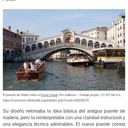
El puente de Rialto sobre el
Gran Canal
. Por kallerna – Trabajo propio, CC BY-SA 4.0,
https://commons.wikimedia.org/w/index.php?curid=168185275
Su diseño retomaba la idea básica del antiguo puente de
madera, pero la reinterpretaba con una claridad estructural y
una elegancia técnica admirables. El nuevo puente consta