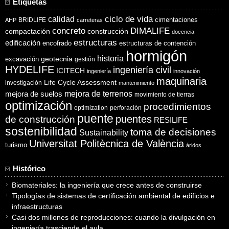
Etiquetas
ciclo de vida
calidad
cimentaciones
BRIDLIFE
AHP
carreteras
concreto
DIMALIFE
compactación
construcción
docencia
estructuras
edificación
encofrado
estructuras de contención
hormigón
historia
excavación
geotecnia
gestión
HYDELIFE
ingeniería civil
ICITECH
ingeniería
innovación
maquinaria
Life Cycle Assessment
investigación
mantenimiento
mejora de suelos
mejora de terrenos
movimiento de tierras
optimización
procedimientos
optimization
perforación
puente
puentes
de construcción
RESILIFE
sostenibilidad
toma de decisiones
Sustainability
Universitat Politècnica de València
turismo
áridos
Histórico
Biomateriales: la ingeniería que crece antes de construirse
Tipologías de sistemas de certificación ambiental de edificios e
infraestructuras
Casi dos millones de reproducciones: cuando la divulgación en
ingeniería trasciende el aula