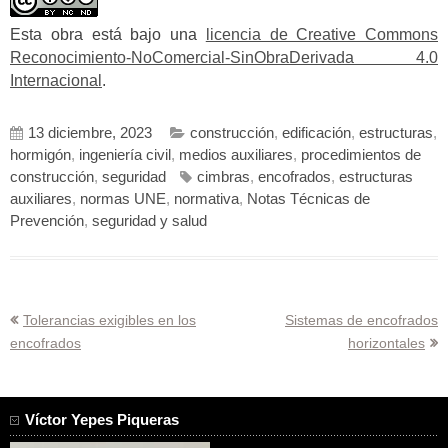
Esta obra está bajo una
licencia de Creative Commons
Reconocimiento-NoComercial-SinObraDerivada 4.0
Internacional
.
13 diciembre, 2023
construcción
,
edificación
,
estructuras
,
hormigón
,
ingeniería civil
,
medios auxiliares
,
procedimientos de
construcción
,
seguridad
cimbras
,
encofrados
,
estructuras
auxiliares
,
normas UNE
,
normativa
,
Notas Técnicas de
Prevención
,
seguridad y salud
Navegación
Tolerancias exigibles en los
Sistemas de encofrados
encofrados
horizontales
de
entradas
Víctor Yepes Piqueras