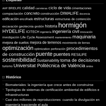
ciclo de vida
calidad
cimentaciones
BRIDLIFE
AHP
carreteras
concreto
DIMALIFE
compactación
construcción
docencia
estructuras
edificación
encofrado
estructuras de contención
hormigón
historia
excavación
geotecnia
gestión
HYDELIFE
ingeniería civil
ICITECH
ingeniería
innovación
maquinaria
Life Cycle Assessment
investigación
mantenimiento
mejora de suelos
mejora de terrenos
movimiento de tierras
optimización
procedimientos
optimization
perforación
puente
puentes
de construcción
RESILIFE
sostenibilidad
toma de decisiones
Sustainability
Universitat Politècnica de València
turismo
áridos
Histórico
Biomateriales: la ingeniería que crece antes de construirse
Tipologías de sistemas de certificación ambiental de edificios e
infraestructuras
Casi dos millones de reproducciones: cuando la divulgación en
ingeniería trasciende el aula