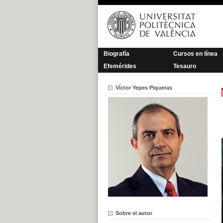
Saltar
al
contenido
Biografía
Cursos en línea
Efemérides
Tesauro
Víctor Yepes Piqueras
Sobre el autor