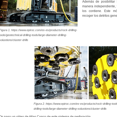
Además de posibilitar
manera independiente, 
los contiene. Este m
recoger los detritos gen
Figura 1. https://www.epiroc.com/es-es/products/rock-drilling-
tools/geotechnical-drilling-tools/large-diameter-drilling-
solustions/cluster-drills
Figura 2. https://www.epiroc.com/es-es/products/rock-drilling-tool
drilling-tools/large-diameter-drilling-solustions/cluster-drills
Os paso un vídeo de Atlas Copco de este sistema de perforación.