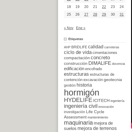
18
19
20
21
22
23
24
25
26
27
28
29
30
31
« Nov
Ene »
Etiquetas
calidad
BRIDLIFE
AHP
carreteras
ciclo de vida
cimentaciones
concreto
compactación
DIMALIFE
construcción
docencia
edificación
encofrado
estructuras
estructuras de
excavación
geotecnia
contención
historia
gestión
hormigón
HYDELIFE
ICITECH
ingeniería
ingeniería civil
innovación
Life Cycle
investigación
Assessment
mantenimiento
maquinaria
mejora de
suelos
mejora de terrenos