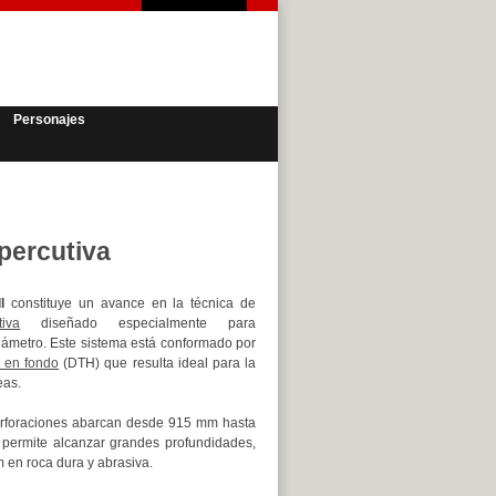
Personajes
opercutiva
l
constituye un avance en la técnica de
tiva
diseñado especialmente para
iámetro. Este sistema está conformado por
s en fondo
(DTH) que resulta ideal para la
eas.
erforaciones abarcan desde 915 mm hasta
permite alcanzar grandes profundidades,
 en roca dura y abrasiva.