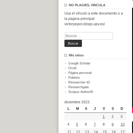
NO PLAGIES, VINCULA
Usa el vínculo a este documento o a
la pagina principal:
victoryepes.blogs.upv.es/
Buscar:
Mis sitios
Google Scholar
Orcid
Página personal
Publons
Researcher-ID
Researchgate
Scopus-AuthorID
diciembre 2023
L
M
X
J
V
S
D
1
2
3
4
5
6
7
8
9
10
11
12
13
14
15
16
17