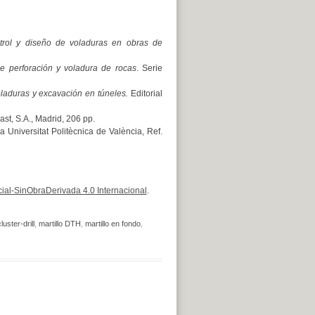
trol y diseño de voladuras en obras de
e perforación y voladura de rocas
. Serie
laduras y excavación en túneles.
Editorial
last, S.A., Madrid, 206 pp.
 Universitat Politècnica de València, Ref.
al-SinObraDerivada 4.0 Internacional
.
luster-drill
,
martillo DTH
,
martillo en fondo
,