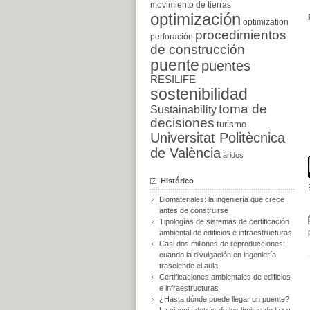
movimiento de tierras
optimización
optimization
procedimientos
perforación
de construcción
puente
puentes
RESILIFE
sostenibilidad
toma de
Sustainability
decisiones
turismo
Universitat Politècnica
de València
áridos
Histórico
Biomateriales: la ingeniería que crece
antes de construirse
Tipologías de sistemas de certificación
ambiental de edificios e infraestructuras
Casi dos millones de reproducciones:
cuando la divulgación en ingeniería
trasciende el aula
Certificaciones ambientales de edificios
e infraestructuras
¿Hasta dónde puede llegar un puente?
La ciencia detrás de los límites de luz y