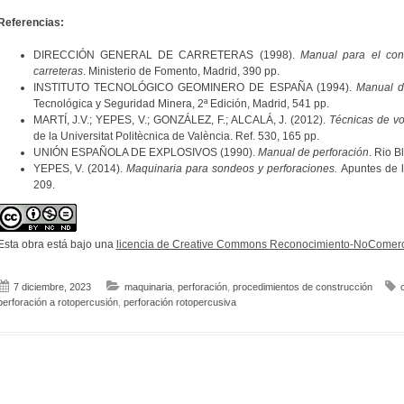
Referencias:
DIRECCIÓN GENERAL DE CARRETERAS (1998).
Manual para el con
carreteras
. Ministerio de Fomento, Madrid, 390 pp.
INSTITUTO TECNOLÓGICO GEOMINERO DE ESPAÑA (1994).
Manual d
Tecnológica y Seguridad Minera, 2ª Edición, Madrid, 541 pp.
MARTÍ, J.V.; YEPES, V.; GONZÁLEZ, F.; ALCALÁ, J. (2012).
Técnicas de vo
de la Universitat Politècnica de València. Ref. 530, 165 pp.
UNIÓN ESPAÑOLA DE EXPLOSIVOS (1990).
Manual de perforación
. Rio B
YEPES, V. (2014).
Maquinaria para sondeos y perforaciones.
Apuntes de la
209.
Esta obra está bajo una
licencia de Creative Commons Reconocimiento-NoComerci
7 diciembre, 2023
maquinaria
,
perforación
,
procedimientos de construcción
c
perforación a rotopercusión
,
perforación rotopercusiva