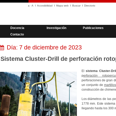
a
·
A
Accesibilidad
Mapa web
Buscar
Directorio
Docencia
Investigación
Publicaciones
Contacto
Día:
7 de diciembre de 2023
Sistema Cluster-Drill de perforación rot
El
sistema Cluster-Dril
p
erforación rotopercu
perforaciones de gran d
un conjunto de
martillo
construcción de chimen
Los diámetros de las p
1778 mm. Este sistema 
llegando hasta los 300 m