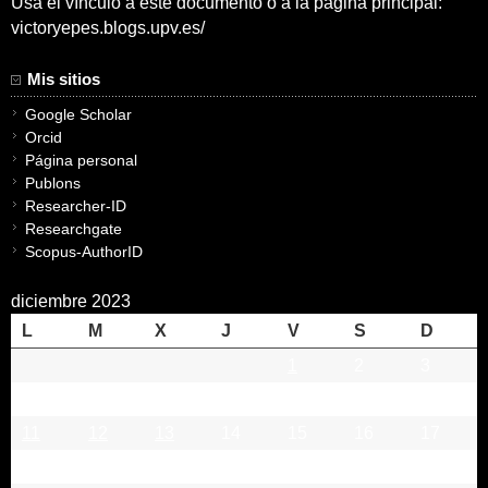
Usa el vínculo a este documento o a la pagina principal:
victoryepes.blogs.upv.es/
Mis sitios
Google Scholar
Orcid
Página personal
Publons
Researcher-ID
Researchgate
Scopus-AuthorID
diciembre 2023
L
M
X
J
V
S
D
1
2
3
4
5
6
7
8
9
10
11
12
13
14
15
16
17
18
19
20
21
22
23
24