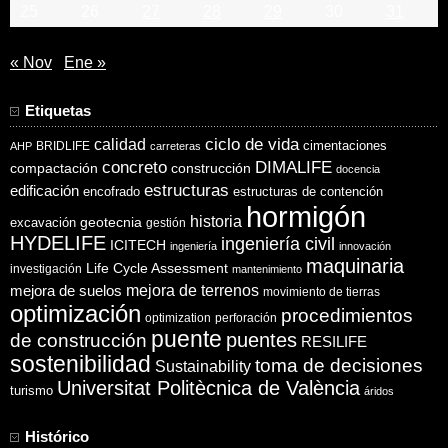
25
26
27
28
29
30
31
« Nov
Ene »
Etiquetas
ciclo de vida
calidad
cimentaciones
BRIDLIFE
AHP
carreteras
concreto
DIMALIFE
compactación
construcción
docencia
estructuras
edificación
encofrado
estructuras de contención
hormigón
historia
excavación
geotecnia
gestión
HYDELIFE
ingeniería civil
ICITECH
ingeniería
innovación
maquinaria
Life Cycle Assessment
investigación
mantenimiento
mejora de suelos
mejora de terrenos
movimiento de tierras
optimización
procedimientos
optimization
perforación
puente
puentes
de construcción
RESILIFE
sostenibilidad
toma de decisiones
Sustainability
Universitat Politècnica de València
turismo
áridos
Histórico