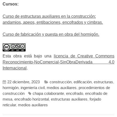
Cursos:
Curso de estructuras auxiliares en la construcción:
andamios, apeos, entibaciones, encofrados y cimbras.
Curso de fabricación y puesta en obra del hormigón.
Esta obra está bajo una
licencia de Creative Commons
Reconocimiento-NoComercial-SinObraDerivada 4.0
Internacional
.
22 diciembre, 2023
construcción
,
edificación
,
estructuras
,
hormigón
,
ingeniería civil
,
medios auxiliares
,
procedimientos de
construcción
chapa colaborante
,
encofrado
,
encofrado de
mesa
,
encofrado horizontal
,
estructuras auxiliares
,
forjado
reticular
,
medios auxiliares