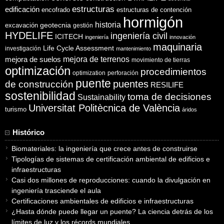
estructuras
edificación
encofrado
estructuras de contención
hormigón
historia
excavación
geotecnia
gestión
HYDELIFE
ingeniería civil
ICITECH
ingeniería
innovación
maquinaria
Life Cycle Assessment
investigación
mantenimiento
mejora de suelos
mejora de terrenos
movimiento de tierras
optimización
procedimientos
optimization
perforación
puente
puentes
de construcción
RESILIFE
sostenibilidad
toma de decisiones
Sustainability
Universitat Politècnica de València
turismo
áridos
Histórico
Biomateriales: la ingeniería que crece antes de construirse
Tipologías de sistemas de certificación ambiental de edificios e
infraestructuras
Casi dos millones de reproducciones: cuando la divulgación en
ingeniería trasciende el aula
Certificaciones ambientales de edificios e infraestructuras
¿Hasta dónde puede llegar un puente? La ciencia detrás de los
límites de luz y los récords mundiales