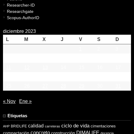
Researcher-ID
Researchgate
Scopus-AuthorID
diciembre 2023
L
M
X
J
V
S
D
1
2
3
4
5
6
7
8
9
10
11
12
13
14
15
16
17
18
19
20
21
22
23
24
25
26
27
28
29
30
31
« Nov
Ene »
Etiquetas
ciclo de vida
calidad
cimentaciones
BRIDLIFE
AHP
carreteras
concreto
DIMALIFE
compactación
construcción
docencia