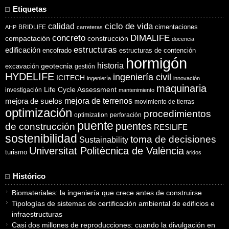
Etiquetas
ciclo de vida
calidad
cimentaciones
BRIDLIFE
AHP
carreteras
concreto
DIMALIFE
compactación
construcción
docencia
estructuras
edificación
encofrado
estructuras de contención
hormigón
historia
excavación
geotecnia
gestión
HYDELIFE
ingeniería civil
ICITECH
ingeniería
innovación
maquinaria
Life Cycle Assessment
investigación
mantenimiento
mejora de suelos
mejora de terrenos
movimiento de tierras
optimización
procedimientos
optimization
perforación
puente
puentes
de construcción
RESILIFE
sostenibilidad
toma de decisiones
Sustainability
Universitat Politècnica de València
turismo
áridos
Histórico
Biomateriales: la ingeniería que crece antes de construirse
Tipologías de sistemas de certificación ambiental de edificios e
infraestructuras
Casi dos millones de reproducciones: cuando la divulgación en