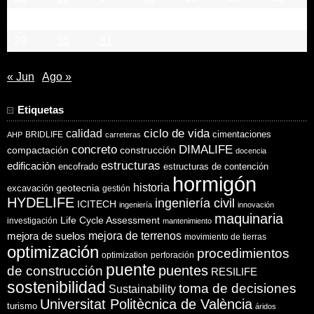
22
23
24
25
26
27
28
29
30
31
« Jun
Ago »
Etiquetas
ciclo de vida
calidad
cimentaciones
BRIDLIFE
AHP
carreteras
concreto
DIMALIFE
compactación
construcción
docencia
estructuras
edificación
encofrado
estructuras de contención
hormigón
historia
excavación
geotecnia
gestión
HYDELIFE
ingeniería civil
ICITECH
ingeniería
innovación
maquinaria
Life Cycle Assessment
investigación
mantenimiento
mejora de suelos
mejora de terrenos
movimiento de tierras
optimización
procedimientos
optimization
perforación
puente
puentes
de construcción
RESILIFE
sostenibilidad
toma de decisiones
Sustainability
Universitat Politècnica de València
turismo
áridos