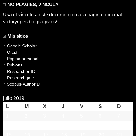
NO PLAGIES, VINCULA
Usa el vínculo a este documento o a la pagina principal:
victoryepes.blogs.upv.es/
Mis sitios
Google Scholar
Orcid
Página personal
Publons
Researcher-ID
Researchgate
Scopus-AuthorID
julio 2019
L
M
X
J
V
S
D
1
2
3
4
5
6
7
8
9
10
11
12
13
14
15
16
17
18
19
20
21