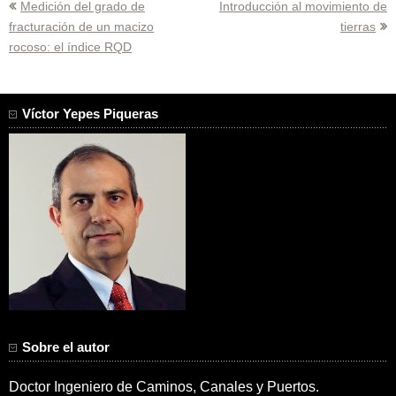
Navegación
Medición del grado de
Introducción al movimiento de
fracturación de un macizo
tierras
de
rocoso: el índice RQD
entradas
Víctor Yepes Piqueras
Sobre el autor
Doctor Ingeniero de Caminos, Canales y Puertos.