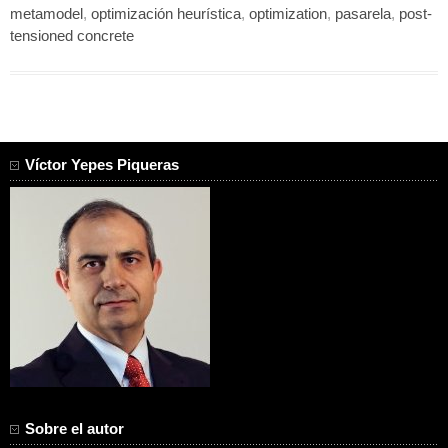
metamodel
,
optimización heurística
,
optimization
,
pasarela
,
post-
tensioned concrete
Víctor Yepes Piqueras
Sobre el autor