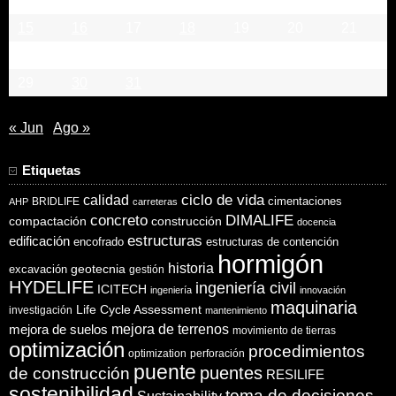
8
9
10
11
12
13
14
15
16
17
18
19
20
21
22
23
24
25
26
27
28
29
30
31
« Jun
Ago »
Etiquetas
ciclo de vida
calidad
cimentaciones
BRIDLIFE
AHP
carreteras
concreto
DIMALIFE
compactación
construcción
docencia
estructuras
edificación
encofrado
estructuras de contención
hormigón
historia
excavación
geotecnia
gestión
HYDELIFE
ingeniería civil
ICITECH
ingeniería
innovación
maquinaria
Life Cycle Assessment
investigación
mantenimiento
mejora de suelos
mejora de terrenos
movimiento de tierras
optimización
procedimientos
optimization
perforación
puente
puentes
de construcción
RESILIFE
sostenibilidad
toma de decisiones