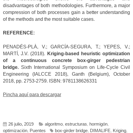
disadvantages of both methodologies. Furthermore, a major
compression of both processes gain a better understanding
of the methods and the most suitable cases.
REFERENCE:
PENADÉS-PLÀ, V.; GARCÍA-SEGURA, T.; YEPES, V.;
MARTÍ, J.V. (2018).
Kriging-based heuristic optimization
of a continuous concrete box-girger pedestrian
bridge.
Sixth International Symposium on Life-Cycle Civil
Engineering (IALCCE 2018), Ganth (Belgium), October
2018, pp. 2753-2759. ISBN: 9781138626331
Pincha aquí para descargar
26 julio, 2019
algoritmo
,
estructuras
,
hormigón
,
optimización
,
Puentes
box-girder bridge
,
DIMALIFE
,
Kriging
,