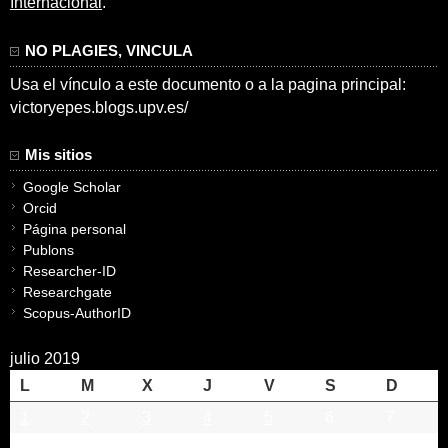
Internacional
.
NO PLAGIES, VINCULA
Usa el vínculo a este documento o a la pagina principal:
victoryepes.blogs.upv.es/
Mis sitios
Google Scholar
Orcid
Página personal
Publons
Researcher-ID
Researchgate
Scopus-AuthorID
julio 2019
L
M
X
J
V
S
D
1
2
3
4
5
6
7