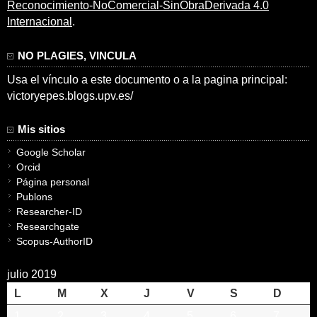
Reconocimiento-NoComercial-SinObraDerivada 4.0
Internacional
.
NO PLAGIES, VINCULA
Usa el vínculo a este documento o a la pagina principal:
victoryepes.blogs.upv.es/
Mis sitios
Google Scholar
Orcid
Página personal
Publons
Researcher-ID
Researchgate
Scopus-AuthorID
julio 2019
L
M
X
J
V
S
D
1
2
3
4
5
6
7