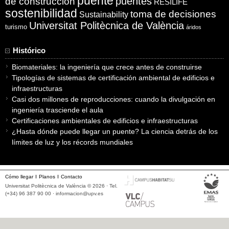
puente
puentes
de construcción
RESILIFE
sostenibilidad
toma de decisiones
Sustainability
Universitat Politècnica de València
turismo
áridos
Histórico
Biomateriales: la ingeniería que crece antes de construirse
Tipologías de sistemas de certificación ambiental de edificios e
infraestructuras
Casi dos millones de reproducciones: cuando la divulgación en
ingeniería trasciende el aula
Certificaciones ambientales de edificios e infraestructuras
¿Hasta dónde puede llegar un puente? La ciencia detrás de los
límites de luz y los récords mundiales
Cómo llegar
Planos
Contacto
Universitat Politècnica de València © 2026 · Tel.
(+34) 96 387 90 00 ·
informacion@upv.es