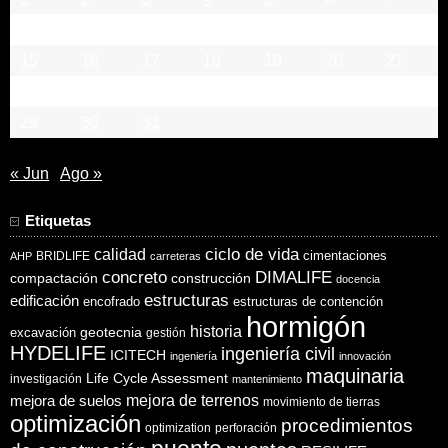
8
9
10
11
12
13
14
15
16
17
18
19
20
21
22
23
24
25
26
27
28
29
30
31
« Jun
Ago »
Etiquetas
ciclo de vida
calidad
cimentaciones
BRIDLIFE
AHP
carreteras
concreto
DIMALIFE
compactación
construcción
docencia
estructuras
edificación
encofrado
estructuras de contención
hormigón
historia
excavación
geotecnia
gestión
HYDELIFE
ingeniería civil
ICITECH
ingeniería
innovación
maquinaria
Life Cycle Assessment
investigación
mantenimiento
mejora de suelos
mejora de terrenos
movimiento de tierras
optimización
procedimientos
optimization
perforación