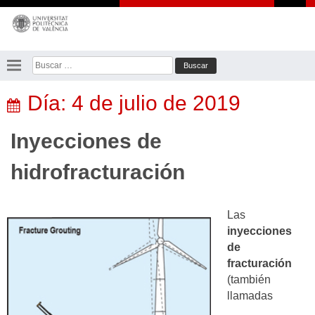
Saltar
al
contenido
Buscar:
Día:
4 de julio de 2019
Inyecciones de
hidrofracturación
Las
inyecciones
de
fracturación
(también
llamadas