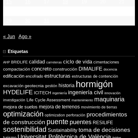
15
16
17
18
19
20
21
22
23
24
25
26
27
28
29
30
31
« Jun
Ago »
Etiquetas
ciclo de vida
calidad
cimentaciones
BRIDLIFE
AHP
carreteras
concreto
DIMALIFE
compactación
construcción
docencia
estructuras
edificación
encofrado
estructuras de contención
hormigón
historia
excavación
geotecnia
gestión
HYDELIFE
ingeniería civil
ICITECH
ingeniería
innovación
maquinaria
Life Cycle Assessment
investigación
mantenimiento
mejora de suelos
mejora de terrenos
movimiento de tierras
optimización
procedimientos
optimization
perforación
puente
puentes
de construcción
RESILIFE
sostenibilidad
toma de decisiones
Sustainability
Universitat Politècnica de València
turismo
áridos