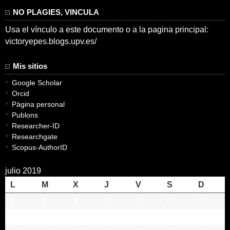
NO PLAGIES, VINCULA
Usa el vínculo a este documento o a la pagina principal:
victoryepes.blogs.upv.es/
Mis sitios
Google Scholar
Orcid
Página personal
Publons
Researcher-ID
Researchgate
Scopus-AuthorID
julio 2019
L
M
X
J
V
S
D
1
2
3
4
5
6
7
8
9
10
11
12
13
14