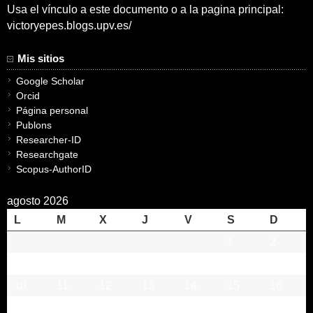
Usa el vínculo a este documento o a la pagina principal:
victoryepes.blogs.upv.es/
Mis sitios
Google Scholar
Orcid
Página personal
Publons
Researcher-ID
Researchgate
Scopus-AuthorID
agosto 2026
L
M
X
J
V
S
D
1
2
3
4
5
6
7
8
9
10
11
12
13
14
15
16
17
18
19
20
21
22
23