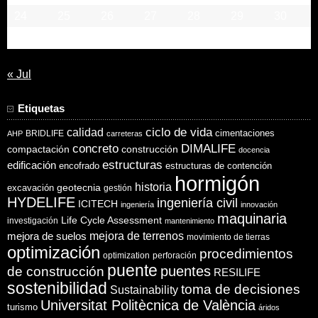
24
25
26
27
28
29
30
31
« Jul
Etiquetas
ciclo de vida
calidad
cimentaciones
BRIDLIFE
AHP
carreteras
concreto
DIMALIFE
compactación
construcción
docencia
estructuras
edificación
encofrado
estructuras de contención
hormigón
historia
excavación
geotecnia
gestión
HYDELIFE
ingeniería civil
ICITECH
ingeniería
innovación
maquinaria
Life Cycle Assessment
investigación
mantenimiento
mejora de suelos
mejora de terrenos
movimiento de tierras
optimización
procedimientos
optimization
perforación
puente
puentes
de construcción
RESILIFE
sostenibilidad
toma de decisiones
Sustainability
Universitat Politècnica de València
turismo
áridos