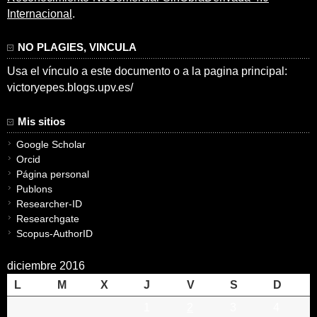
Internacional
.
NO PLAGIES, VINCULA
Usa el vínculo a este documento o a la pagina principal:
victoryepes.blogs.upv.es/
Mis sitios
Google Scholar
Orcid
Página personal
Publons
Researcher-ID
Researchgate
Scopus-AuthorID
diciembre 2016
L
M
X
J
V
S
D
1
2
3
4