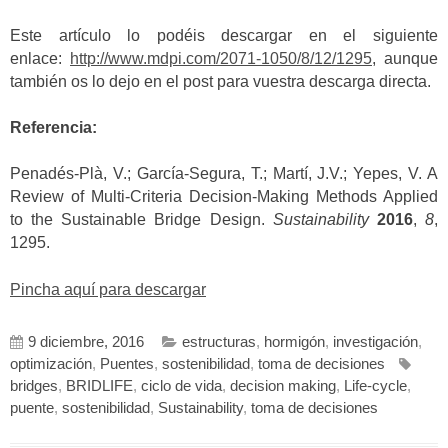
Este artículo lo podéis descargar en el siguiente
enlace:
http://www.mdpi.com/2071-1050/8/12/1295
, aunque
también os lo dejo en el post para vuestra descarga directa.
Referencia:
Penadés-Plà, V.; García-Segura, T.; Martí, J.V.; Yepes, V. A
Review of Multi-Criteria Decision-Making Methods Applied
to the Sustainable Bridge Design.
Sustainability
2016
,
8
,
1295.
Pincha aquí para descargar
9 diciembre, 2016
estructuras
,
hormigón
,
investigación
,
optimización
,
Puentes
,
sostenibilidad
,
toma de decisiones
bridges
,
BRIDLIFE
,
ciclo de vida
,
decision making
,
Life-cycle
,
puente
,
sostenibilidad
,
Sustainability
,
toma de decisiones