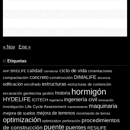
5
6
7
8
9
10
11
12
13
14
15
16
17
18
19
20
21
22
23
24
25
26
27
28
29
30
31
« Nov
Ene »
Etiquetas
ciclo de vida
calidad
cimentaciones
BRIDLIFE
AHP
carreteras
concreto
DIMALIFE
compactación
construcción
docencia
estructuras
edificación
encofrado
estructuras de contención
hormigón
historia
excavación
geotecnia
gestión
HYDELIFE
ingeniería civil
ICITECH
ingeniería
innovación
maquinaria
Life Cycle Assessment
investigación
mantenimiento
mejora de suelos
mejora de terrenos
movimiento de tierras
optimización
procedimientos
optimization
perforación
puente
puentes
de construcción
RESILIFE