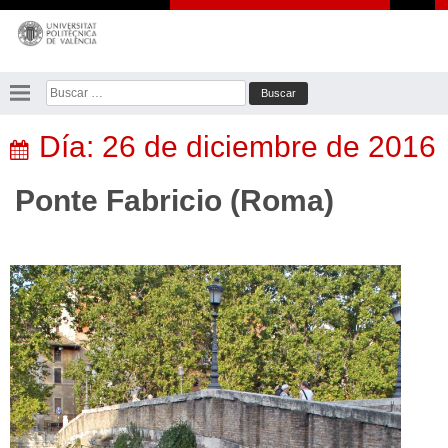
Saltar
al
contenido
Buscar:
Día:
26 de diciembre de 2016
Ponte Fabricio (Roma)