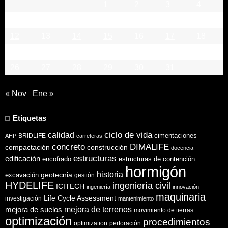
1
2
3
4
5
6
7
8
9
10
11
12
13
14
15
16
17
18
19
20
21
22
23
24
25
26
27
28
29
30
31
« Nov
Ene »
Etiquetas
ciclo de vida
calidad
cimentaciones
BRIDLIFE
AHP
carreteras
concreto
DIMALIFE
compactación
construcción
docencia
estructuras
edificación
encofrado
estructuras de contención
hormigón
historia
excavación
geotecnia
gestión
HYDELIFE
ingeniería civil
ICITECH
ingeniería
innovación
maquinaria
Life Cycle Assessment
investigación
mantenimiento
mejora de suelos
mejora de terrenos
movimiento de tierras
optimización
procedimientos
optimization
perforación