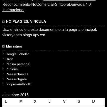
Reconocimiento-NoComercial-SinObraDerivada 4.0
Internacional
.
NO PLAGIES, VINCULA
Usa el vínculo a este documento o a la pagina principal:
victoryepes.blogs.upv.es/
Mis sitios
Google Scholar
Orcid
Página personal
Publons
Researcher-ID
Researchgate
Scopus-AuthorID
diciembre 2016
L
M
X
J
V
S
D