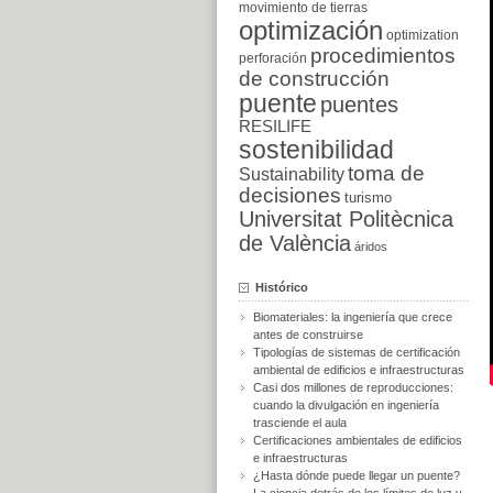
movimiento de tierras
optimización
optimization
procedimientos
perforación
de construcción
puente
puentes
RESILIFE
sostenibilidad
toma de
Sustainability
decisiones
turismo
Universitat Politècnica
de València
áridos
Histórico
Biomateriales: la ingeniería que crece
antes de construirse
Tipologías de sistemas de certificación
ambiental de edificios e infraestructuras
Casi dos millones de reproducciones:
cuando la divulgación en ingeniería
trasciende el aula
Certificaciones ambientales de edificios
e infraestructuras
¿Hasta dónde puede llegar un puente?
La ciencia detrás de los límites de luz y