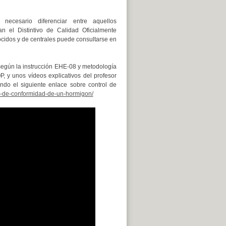
necesario diferenciar entre aquellos
 el Distintivo de Calidad Oficialmente
cidos y de centrales puede consultarse en
 según la instrucción EHE-08 y metodología
 y unos vídeos explicativos del profesor
do el siguiente enlace sobre control de
l-de-conformidad-de-un-hormigon/