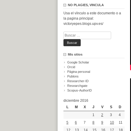
NO PLAGIES, VINCULA
Usa el vínculo a este documento o a
la pagina principal:
victoryepes.blogs.upv.es/
Buscar:
Mis sitios
Google Scholar
Orcid
Página personal
Publons
Researcher-ID
Researchgate
Scopus-AuthorID
diciembre 2016
L
M
X
J
V
S
D
1
2
3
4
5
6
7
8
9
10
11
12
13
14
15
16
17
18