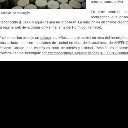
proceso constructivo.
En este sentido, es 
Probetas de hormigón.
hormigones que posean
Reconocido (DCOR) y aquellos que no lo posean. La relación de distintivos recono
la página web de la Comisión Permanente del Hormigón
(enlace)
.
A continuación os dejo un
enlace
a la «Guía para el control en obra del hormigón
para actuaciones con resultados de control en obra desfavorables», de ANEFHOP,
Antonio Garrido, que espero os sean de interés y utilidad.
También os recomien
conformidad del hormigón:
https://estonocumple.wordpress.com/2011/03/17/contro