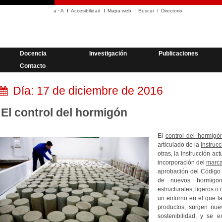
a
·
A
Accesibilidad
Mapa web
Buscar
Directorio
Docencia
Investigación
Publicaciones
Contacto
Día:
17 de diciembre de 2016
El control del hormigón
El
control del hormig
articulado de la
instruc
otras, la instrucción a
incorporación del
marc
aprobación del Código 
de nuevos hormigone
estructurales, ligeros o
un entorno en el que l
productos, surgen nue
sostenibilidad, y se e