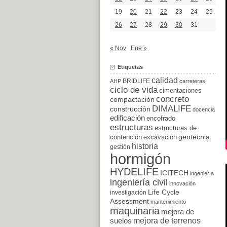
19
20
21
22
23
24
25
26
27
28
29
30
31
« Nov
Ene »
Etiquetas
calidad
BRIDLIFE
AHP
carreteras
ciclo de vida
cimentaciones
concreto
compactación
DIMALIFE
construcción
docencia
edificación
encofrado
estructuras
estructuras de
excavación
geotecnia
contención
historia
gestión
hormigón
HYDELIFE
ICITECH
ingeniería
ingeniería civil
innovación
Life Cycle
investigación
Assessment
mantenimiento
maquinaria
mejora de
suelos
mejora de terrenos