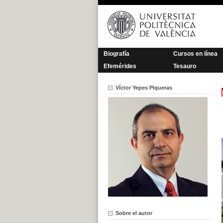
Saltar
al
contenido
Biografía
Cursos en línea
Efemérides
Tesauro
Víctor Yepes Piqueras
Sobre el autor