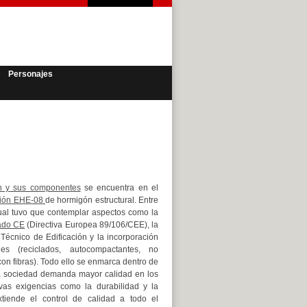
Personajes
ón y sus componentes
se encuentra en el
ción EHE-08
de hormigón estructural. Entre
ctual tuvo que contemplar aspectos como la
ado CE
(Directiva Europea 89/106/CEE), la
Técnico de Edificación y la incorporación
s (reciclados, autocompactantes, no
 con fibras). Todo ello se enmarca dentro de
a sociedad demanda mayor calidad en los
vas exigencias como la durabilidad y la
xtiende el control de calidad a todo el