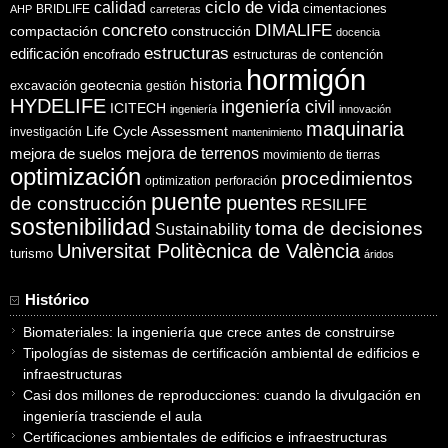
ciclo de vida
calidad
cimentaciones
BRIDLIFE
AHP
carreteras
concreto
DIMALIFE
compactación
construcción
docencia
estructuras
edificación
encofrado
estructuras de contención
hormigón
historia
excavación
geotecnia
gestión
HYDELIFE
ingeniería civil
ICITECH
ingeniería
innovación
maquinaria
Life Cycle Assessment
investigación
mantenimiento
mejora de suelos
mejora de terrenos
movimiento de tierras
optimización
procedimientos
optimization
perforación
puente
puentes
de construcción
RESILIFE
sostenibilidad
toma de decisiones
Sustainability
Universitat Politècnica de València
turismo
áridos
Histórico
Biomateriales: la ingeniería que crece antes de construirse
Tipologías de sistemas de certificación ambiental de edificios e
infraestructuras
Casi dos millones de reproducciones: cuando la divulgación en
ingeniería trasciende el aula
Certificaciones ambientales de edificios e infraestructuras