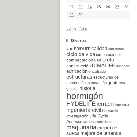
22
23
24
25
26
27
28
29
30
« Ago
Oct »
Etiquetas
calidad
BRIDLIFE
AHP
carreteras
ciclo de vida
cimentaciones
concreto
compactación
DIMALIFE
construcción
docencia
edificación
encofrado
estructuras
estructuras de
excavación
geotecnia
contención
historia
gestión
hormigón
HYDELIFE
ICITECH
ingeniería
ingeniería civil
innovación
Life Cycle
investigación
Assessment
mantenimiento
maquinaria
mejora de
suelos
mejora de terrenos