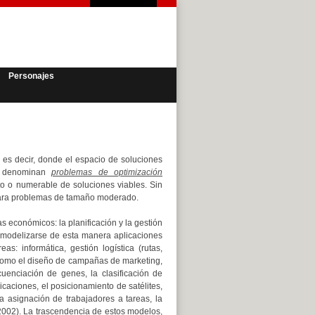
Personajes
 es decir, donde el espacio de soluciones
se denominan
problemas de optimización
ito o numerable de soluciones viables. Sin
para problemas de tamaño moderado.
s económicos: la planificación y la gestión
 modelizarse de esta manera aplicaciones
: informática, gestión logística (rutas,
 como el diseño de campañas de marketing,
ecuenciación de genes, la clasificación de
caciones, el posicionamiento de satélites,
a asignación de trabajadores a tareas, la
 2002). La trascendencia de estos modelos,