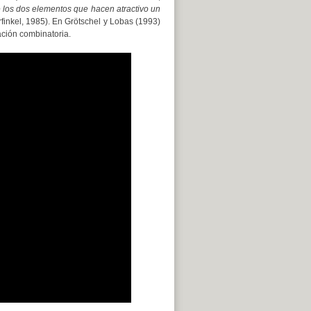
 los dos elementos que hacen atractivo un
rfinkel, 1985). En Grötschel y Lobas (1993)
ación combinatoria.