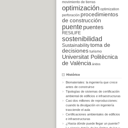
movimiento de tierras
optimización
optimization
procedimientos
perforación
de construcción
puente
puentes
RESILIFE
sostenibilidad
toma de
Sustainability
decisiones
turismo
Universitat Politècnica
de València
áridos
Histórico
Biomateriales: la ingeniería que crece
antes de construirse
Tipologías de sistemas de certificación
ambiental de edificios e infraestructuras
Casi dos millones de reproducciones:
cuando la divulgación en ingeniería
trasciende el aula
Certificaciones ambientales de edificios
e infraestructuras
¿Hasta dónde puede llegar un puente?
La ciencia detrás de los límites de luz y