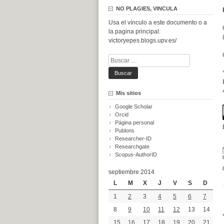
NO PLAGIES, VINCULA
Usa el vínculo a este documento o a
la pagina principal:
victoryepes.blogs.upv.es/
Buscar:
Mis sitios
Google Scholar
Orcid
Página personal
Publons
Researcher-ID
Researchgate
Scopus-AuthorID
septiembre 2014
L
M
X
J
V
S
D
1
2
3
4
5
6
7
8
9
10
11
12
13
14
15
16
17
18
19
20
21