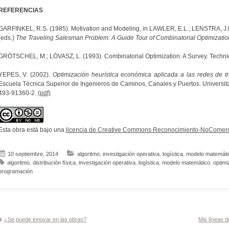
REFERENCIAS
GARFINKEL, R.S. (1985). Motivation and Modeling, in LAWLER, E.L.; LENSTRA, J
(eds.)
The Traveling Salesman Problem: A Guide Tour of Combinatorial Optimizatio
GRÖTSCHEL, M.; LÓVASZ, L. (1993). Combinatorial Optimization: A Survey. Techni
YEPES, V. (2002).
Optimización heurística económica aplicada a las redes de 
Escuela Técnica Superior de Ingenieros de Caminos, Canales y Puertos. Universitat
493-91360-2.
(pdf)
Esta obra está bajo una
licencia de Creative Commons Reconocimiento-NoComerci
10 septiembre, 2014
algoritmo
,
investigación operativa
,
logística
,
modelo matemáti
algoritmo
,
distribución física
,
investigación operativa
,
logística
,
modelo matemático
,
optimi
programación
Navegación
¿Se puede innovar en las obras?
Mis líneas 