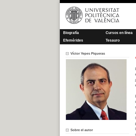
Saltar
al
contenido
Biografía
Cursos en línea
Efemérides
Tesauro
Víctor Yepes Piqueras
Sobre el autor