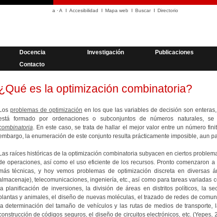
a
·
A
Accesibilidad
Mapa web
Buscar
Directorio
Docencia
Investigación
Publicaciones
Contacto
¿Qué es la optimización combinatoria?
Los
problemas de optimización
en los que las variables de decisión son enteras,
está formado por ordenaciones o subconjuntos de números naturales, 
combinatoria
. En este caso, se trata de hallar el mejor valor entre un número fin
embargo, la enumeración de este conjunto resulta prácticamente imposible, aun 
Las raíces históricas de la optimización combinatoria subyacen en ciertos problema
de operaciones, así como el uso eficiente de los recursos. Pronto comenzaron a
más técnicas, y hoy vemos problemas de optimización discreta en diversas áreas
almacenaje), telecomunicaciones, ingeniería, etc., así como para tareas variadas
la planificación de inversiones, la división de áreas en distritos políticos, la s
plantas y animales, el diseño de nuevas moléculas, el trazado de redes de comuni
la determinación del tamaño de vehículos y las rutas de medios de transporte, l
construcción de códigos seguros, el diseño de circuitos electrónicos, etc. (Yepes,