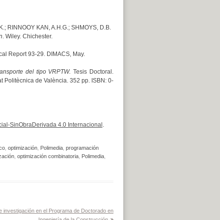
.K.; RINNOOY KAN, A.H.G.; SHMOYS, D.B.
n
. Wiley. Chichester.
cal Report 93-29. DIMACS, May.
transporte del tipo VRPTW.
Tesis Doctoral.
 Politècnica de València. 352 pp. ISBN: 0-
al-SinObraDerivada 4.0 Internacional
.
co
,
optimización
,
Polimedia
,
programación
zación
,
optimización combinatoria
,
Polimedia
,
de investigación en el Programa de Doctorado en
Ingeniería de la Construcción