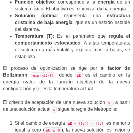
Función objetivo:
corresponde a la
energía
de un
sistema físico. El objetivo es minimizar dicha energía.
Solución óptima:
representa una
estructura
cristalina de baja energía
, que es un estado estable
del sistema.
Temperatura (T):
Es el parámetro que
regula el
comportamiento estocástico
. A altas temperaturas,
el sistema es más volátil y explora más; a bajas, se
estabiliza.
El proceso de optimización se rige por el
factor de
Boltzmann
,
, donde
es el cambio en la
exp(-ΔE/T)
ΔE
energía (valor de la función objetivo) de la nueva
configuración y
es la temperatura actual.
T
El criterio de aceptación de una nueva solución
a partir
s'
de una solución actual
sigue la regla de Metropolis:
s
Si el cambio de energía
es menor o
ΔE = f(s') - f(s)
igual a cero (
), la nueva solución es mejor o
ΔE ≤ 0