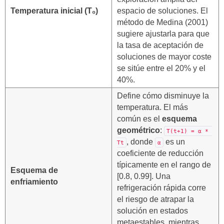
Temperatura inicial (T₀)
espacio de soluciones. El
método de Medina (2001)
sugiere ajustarla para que
la tasa de aceptación de
soluciones de mayor coste
se sitúe entre el 20% y el
40%.
Define cómo disminuye la
temperatura. El más
común es el
esquema
geométrico
:
T(t+1) = α * 
, donde
es un
Tt
α
coeficiente de reducción
típicamente en el rango de
Esquema de
[0.8, 0.99]. Una
enfriamiento
refrigeración rápida corre
el riesgo de atrapar la
solución en estados
metaestables, mientras