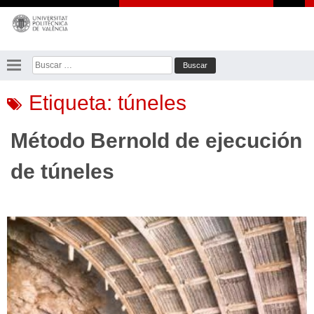
Saltar
al
contenido
Buscar:
Etiqueta:
túneles
Método Bernold de ejecución
de túneles