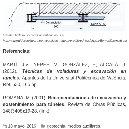
Fuente: Tedesa, técnicas de entibación, s.a.
http://www.dfdurofelguera.com/catalogo_tedesa/prod/prod_cat/chapa/Bernold/bernold.pdf
Referencias:
MARTÍ, J.V.; YEPES, V.; GONZÁLEZ, F.; ALCALÁ, J.
(2012).
Técnicas de voladuras y excavación en
túneles
.
Apuntes de la Universitat Politècnica de València.
Ref. 530, 165 pp.
ROMANA, M. (2001).
Recomendaciones de excavación y
sostenimiento para túneles
. Revista de Obras Públicas,
148(3408):19-28.
(link)
18 mayo, 2016
geotecnia
,
medios auxiliares
,