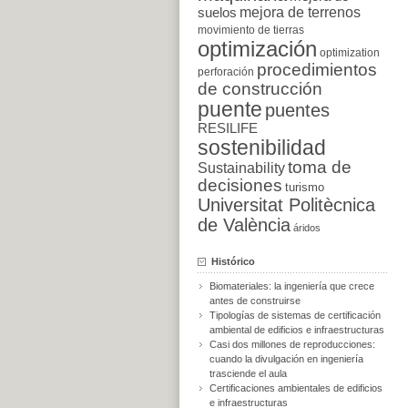
suelos
mejora de terrenos
movimiento de tierras
optimización
optimization
procedimientos
perforación
de construcción
puente
puentes
RESILIFE
sostenibilidad
toma de
Sustainability
decisiones
turismo
Universitat Politècnica
de València
áridos
Histórico
Biomateriales: la ingeniería que crece
antes de construirse
Tipologías de sistemas de certificación
ambiental de edificios e infraestructuras
Casi dos millones de reproducciones:
cuando la divulgación en ingeniería
trasciende el aula
Certificaciones ambientales de edificios
e infraestructuras