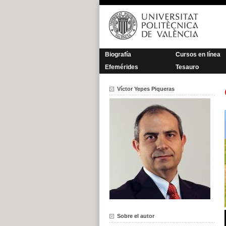
Saltar
al
contenido
Biografía
Cursos en línea
Efemérides
Tesauro
Víctor Yepes Piqueras
Sobre el autor