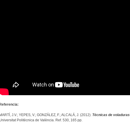
Referencia:
MARTÍ, J.V.; YEPES, V.; GONZÁLEZ, F.; ALCALÁ, J. (2012).
Técnicas de voladuras
Universitat Politècnica de València. Ref. 530, 165 pp.