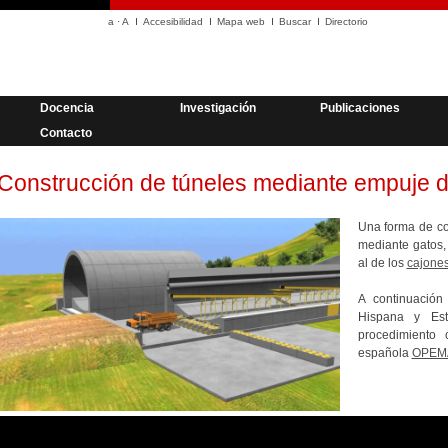
a
·
A
Accesibilidad
Mapa web
Buscar
Directorio
Docencia
Investigación
Publicaciones
Contacto
Construcción de túneles mediante empuje 
Una forma de con
mediante gatos,
al de los
cajone
A continuación
Hispana y Est
procedimiento 
española
OPEM