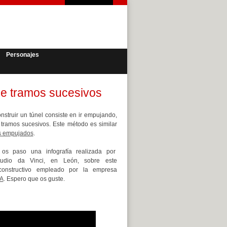
Personajes
de tramos sucesivos
struir un túnel consiste en ir empujando,
 tramos sucesivos. Este método es similar
s empujados
.
 os paso una infografía realizada por
udio da Vinci, en León, sobre este
constructivo empleado por la empresa
A
. Espero que os guste.