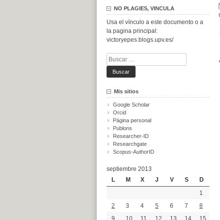
NO PLAGIES, VINCULA
Usa el vínculo a este documento o a
la pagina principal:
victoryepes.blogs.upv.es/
Buscar:
Mis sitios
Google Scholar
Orcid
Página personal
Publons
Researcher-ID
Researchgate
Scopus-AuthorID
septiembre 2013
L
M
X
J
V
S
D
1
2
3
4
5
6
7
8
9
10
11
12
13
14
15