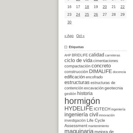
16
17
18
19
20
21
22
23
24
25
26
27
28
29
30
« Ago
Oct »
Etiquetas
calidad
BRIDLIFE
AHP
carreteras
ciclo de vida
cimentaciones
concreto
compactación
DIMALIFE
construcción
docencia
edificación
encofrado
estructuras
estructuras de
excavación
geotecnia
contención
historia
gestión
hormigón
HYDELIFE
ICITECH
ingeniería
ingeniería civil
innovación
Life Cycle
investigación
Assessment
mantenimiento
maquinaria
mejora de