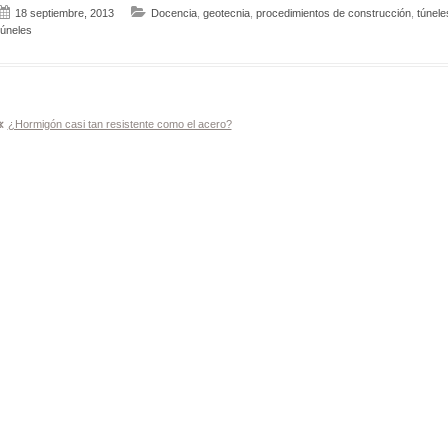
18 septiembre, 2013
Docencia
,
geotecnia
,
procedimientos de construcción
,
túnele
túneles
Navegación
¿Hormigón casi tan resistente como el acero?
de
entradas