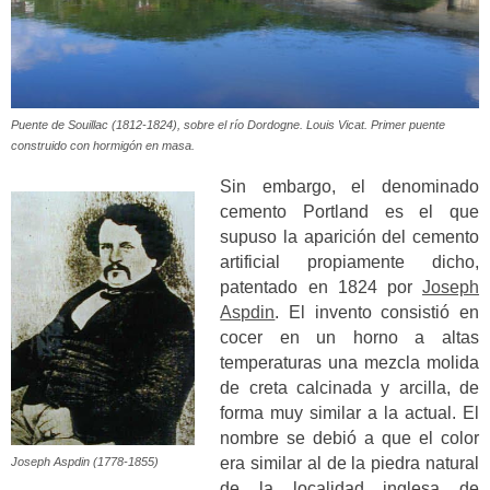
Puente de Souillac (1812-1824), sobre el río Dordogne. Louis Vicat. Primer puente
construido con hormigón en masa.
Sin embargo, el denominado
cemento Portland es el que
supuso la aparición del cemento
artificial propiamente dicho,
patentado en 1824 por
Joseph
Aspdin
. El invento consistió en
cocer en un horno a altas
temperaturas una mezcla molida
de creta calcinada y arcilla, de
forma muy similar a la actual. El
nombre se debió a que el color
era similar al de la piedra natural
Joseph Aspdin (1778-1855)
de la localidad inglesa de