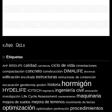
2
3
4
5
6
7
8
9
10
11
12
13
14
15
16
17
18
19
20
21
22
23
24
25
26
27
28
29
30
« Ago
Oct »
Etiquetas
ciclo de vida
calidad
cimentaciones
BRIDLIFE
AHP
carreteras
concreto
DIMALIFE
compactación
construcción
docencia
estructuras
edificación
encofrado
estructuras de contención
hormigón
historia
excavación
geotecnia
gestión
HYDELIFE
ingeniería civil
ICITECH
ingeniería
innovación
maquinaria
Life Cycle Assessment
investigación
mantenimiento
mejora de suelos
mejora de terrenos
movimiento de tierras
optimización
procedimientos
optimization
perforación