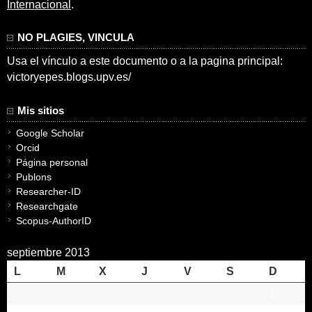
Internacional
.
NO PLAGIES, VINCULA
Usa el vínculo a este documento o a la pagina principal:
victoryepes.blogs.upv.es/
Mis sitios
Google Scholar
Orcid
Página personal
Publons
Researcher-ID
Researchgate
Scopus-AuthorID
septiembre 2013
L
M
X
J
V
S
D
1