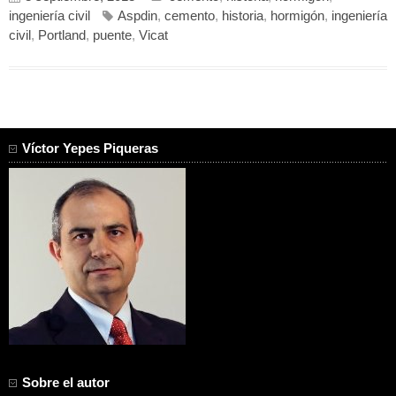
ingeniería civil
Aspdin
,
cemento
,
historia
,
hormigón
,
ingeniería
civil
,
Portland
,
puente
,
Vicat
Víctor Yepes Piqueras
Sobre el autor