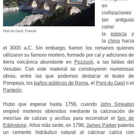
en
civilizaciones
tan antiguas
como
Pont du Gard, Francia
la
egipcia
y
la
china
hacia
el 3000 a.C.
Sin embargo, fueron los romanos quienes
utilizaron su famoso mortero, formado por cal y adiciones de
tierra volcánica abundante en
Pozzuoli
, a las faldas del
Vesubio.
Con este material se construyeron numerosas
obras, entre las que podemos destacar el teatro de
Pompeya, los
baños públicos de Roma
, el
Pont du Gard
o el
Panteón
.
Hubo que esperar hasta 1756, cuando
John Smeaton
empleó morteros obtenidos mediante la calcinación de
mezclas de calizas y arcillas para reconstruir el
faro de
Eddystone
. Años más tarde, en 1796,
James Parker
patenta
un cemento hidráulico natural al calcinar caliza con