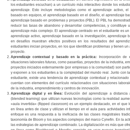
los estudiantes escuchan) a un currículo más interactivo donde los estudia
aprendizaje. Esto incluye metodologías como el aprendizaje activo, el 
basado en equipos, el aprendizaje basado en el diseño, el aprendizaje basa
aprendizaje basado en problemas y proyectos (PBL). El PBL ha demostrado
reducir las tasas de abandono y desarrollar competencias, y constituye 
aprendizaje más complejo. El aprendizaje centrado en el estudiante es un 
aprendizaje activo, aprendizaje basado en la investigación, aprendizaje
en desafíos muestran efectos positivos en los resultados del aprend
estudiantes inician proyectos, en los que identifican problemas y tienen un 
proyecto.
Aprendizaje contextual y basado en la práctica:
Incorporación de e
situaciones laborales futuras, como pasantías, proyectos de la industria, 
proyectos iniciados externamente (por empresas o la comunidad) son parti
y exponen a los estudiantes a la complejidad del mundo real. Junto con la
estudiante, existe una tendencia de aprendizaje contextual y relacionado 
cuentan con elementos del currículo relacionados con situaciones laboral
de la industria, emprendimiento y centros de innovación.
Aprendizaje digital y en línea:
Evolución del aprendizaje a distancia 
(blended learning) que utilizan nuevas tecnologías como la realidad aumen
«aula invertida» (flipped classroom) es un ejemplo destacado, en el que 
en línea antes de clase y utilizan el tiempo en el aula para actividades i
enfoque es una respuesta a la ineficacia de las clases magistrales tradic
taxonomía de Bloom y los aspectos complejos del marco Cynefin. En la actua
las estrategias de aprendizaje combinado. La digitalización es más que ofr