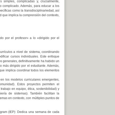
es simples, complicadas y, crucialmente,
 lo complicado. Además, para educar a los
ecíficas como la transdisciplinariedad, así
d que implica la comprensión del contexto,
do por el profesor» a lo «dirigido por el
rrículos a nivel de sistema, coordinando
ificar cursos individuales. Este enfoque
nos generales, definitivamente ha habido un
o más dirigido por el estudiante. Además,
o que implica coordinar todos los elementos
 en los modelos curriculares emergentes,
comunidad). Estos proyectos permiten el
trabajo en equipo, ética, sostenibilidad) y
ría de sistemas). También facilitan la
lemas en contexto, con múltiples puntos de
rogram (IEP): Dedica una semana de cada