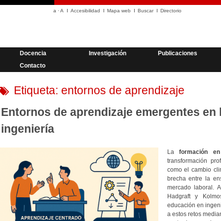
a
·
A
Accesibilidad
Mapa web
Buscar
Directorio
Docencia
Investigación
Publicaciones
Contacto
Etiqueta:
entornos de aprendizaje
Entornos de aprendizaje emergentes en 
ingeniería
La
formación en
transformación pro
como el cambio clim
brecha entre la en
mercado laboral. A
Hadgraft y Kolmo
educación en ingeni
a estos retos media