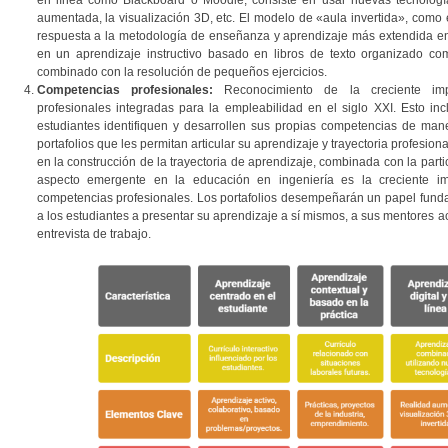
en línea como Blackboard o Moodle; consiste en usar nuevas tecnología
aumentada, la visualización 3D, etc. El modelo de «aula invertida», como 
respuesta a la metodología de enseñanza y aprendizaje más extendida en 
en un aprendizaje instructivo basado en libros de texto organizado como
combinado con la resolución de pequeños ejercicios.
Competencias profesionales:
Reconocimiento de la creciente impo
profesionales integradas para la empleabilidad en el siglo XXI. Esto in
estudiantes identifiquen y desarrollen sus propias competencias de ma
portafolios que les permitan articular su aprendizaje y trayectoria profesiona
en la construcción de la trayectoria de aprendizaje, combinada con la parti
aspecto emergente en la educación en ingeniería es la creciente im
competencias profesionales. Los portafolios desempeñarán un papel fund
a los estudiantes a presentar su aprendizaje a sí mismos, a sus mentores 
entrevista de trabajo.