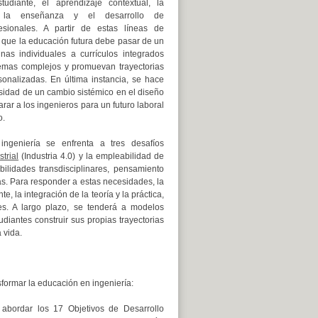
udiante, el aprendizaje contextual, la
de la enseñanza y el desarrollo de
esionales. A partir de estas líneas de
 que la educación futura debe pasar de un
inas individuales a currículos integrados
mas complejos y promuevan trayectorias
sonalizadas. En última instancia, se hace
sidad de un cambio sistémico en el diseño
arar a los ingenieros para un futuro laboral
o.
ngeniería se enfrenta a tres desafíos
trial
(Industria 4.0) y la empleabilidad de
ilidades transdisciplinares, pensamiento
as. Para responder a estas necesidades, la
 la integración de la teoría y la práctica,
les. A largo plazo, se tenderá a modelos
diantes construir sus propias trayectorias
 vida.
sformar la educación en ingeniería:
abordar los 17 Objetivos de Desarrollo