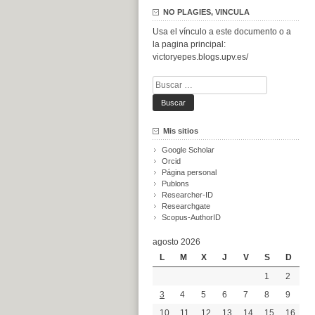
NO PLAGIES, VINCULA
Usa el vínculo a este documento o a
la pagina principal:
victoryepes.blogs.upv.es/
Buscar:
Mis sitios
Google Scholar
Orcid
Página personal
Publons
Researcher-ID
Researchgate
Scopus-AuthorID
agosto 2026
L
M
X
J
V
S
D
1
2
3
4
5
6
7
8
9
10
11
12
13
14
15
16