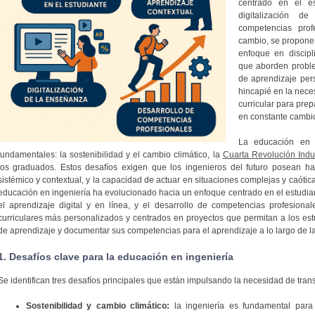
centrado en el est
digitalización 
competencias prof
cambio, se propone
enfoque en discipl
que aborden proble
de aprendizaje per
hincapié en la nece
curricular para prep
en constante cambi
La educación en i
fundamentales: la sostenibilidad y el cambio climático, la
Cuarta Revolución Indus
los graduados. Estos desafíos exigen que los ingenieros del futuro posean hab
sistémico y contextual, y la capacidad de actuar en situaciones complejas y caótic
educación en ingeniería ha evolucionado hacia un enfoque centrado en el estudiante,
el aprendizaje digital y en línea, y el desarrollo de competencias profesiona
curriculares más personalizados y centrados en proyectos que permitan a los estu
de aprendizaje y documentar sus competencias para el aprendizaje a lo largo de la
1. Desafíos clave para la educación en ingeniería
Se identifican tres desafíos principales que están impulsando la necesidad de tran
Sostenibilidad y cambio climático:
la ingeniería es fundamental para 