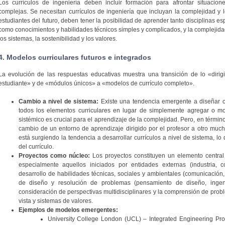
Los currículos de ingeniería deben incluir formación para afrontar situacion
complejas. Se necesitan currículos de ingeniería que incluyan la complejidad y
estudiantes del futuro, deben tener la posibilidad de aprender tanto disciplinas esp
como conocimientos y habilidades técnicos simples y complicados, y la complejida
los sistemas, la sostenibilidad y los valores.
4. Modelos curriculares futuros e integrados
La evolución de las respuestas educativas muestra una transición de lo «dirigi
estudiante» y de «módulos únicos» a «modelos de currículo completo».
Cambio a nivel de sistema:
Existe una tendencia emergente a diseñar cu
todos los elementos curriculares en lugar de simplemente agregar o mod
sistémico es crucial para el aprendizaje de la complejidad. Pero, en térmi
cambio de un entorno de aprendizaje dirigido por el profesor a otro much
está surgiendo la tendencia a desarrollar currículos a nivel de sistema, l
del currículo.
Proyectos como núcleo:
Los proyectos constituyen un elemento central
especialmente aquellos iniciados por entidades externas (industria, 
desarrollo de habilidades técnicas, sociales y ambientales (comunicación, 
de diseño y resolución de problemas (pensamiento de diseño, ingenie
consideración de perspectivas multidisciplinares y la comprensión de prob
vista y sistemas de valores.
Ejemplos de modelos emergentes:
University College London (UCL) – Integrated Engineering P