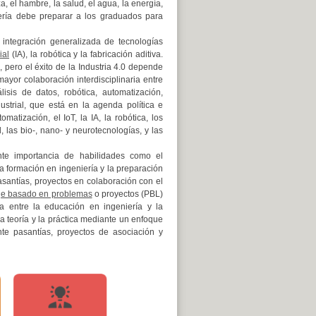
 el hambre, la salud, el agua, la energía,
iería debe preparar a los graduados para
 integración generalizada de tecnologías
ial
(IA), la robótica y la fabricación aditiva.
pero el éxito de la Industria 4.0 depende
mayor colaboración interdisciplinaria entre
lisis de datos, robótica, automatización,
ustrial, que está en la agenda política e
matización, el IoT, la IA, la robótica, los
, las bio-, nano- y neurotecnologías, y las
te importancia de habilidades como el
 formación en ingeniería y la preparación
pasantías, proyectos en colaboración con el
je basado en problemas
o proyectos (PBL)
 entre la educación en ingeniería y la
la teoría y la práctica mediante un enfoque
nte pasantías, proyectos de asociación y