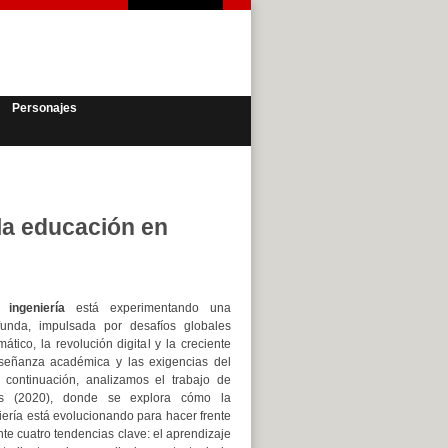
Personajes
la educación en
 ingeniería
está experimentando una
funda, impulsada por desafíos globales
ático, la revolución digital y la creciente
señanza académica y las exigencias del
 continuación, analizamos el trabajo de
s (2020), donde se explora cómo la
ería está evolucionando para hacer frente
nte cuatro tendencias clave: el aprendizaje