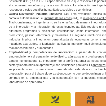
Sostenible (ODS) de la ONU, especialmente en lo que respecta a la pobreza,
el crecimiento económico y la acción climática. La educación en ingen
responder a estos desafíos humanitarios, sociales y económicos.
Cuarta Revolución Industrial (Industria 4.0):
Esta revolución implica la
como la automatización, el
internet de las cosas
(IoT), la
inteligencia artific
Tradicionalmente, la ingeniería no se ha enseñado de manera integradora, 
de la interacción y la integración de estas tecnologías. Esto requiere una 
diferentes programas y disciplinas universitarias, como informática, aná
producción, gestión, electrónica y materiales. La segunda revolución ind
industrial, implica la integración generalizada de tecnologías como la auto
materiales avanzados, la fabricación aditiva, la impresión multidimensional
realidades virtuales y aumentadas.
Empleabilidad y competencias de innovación:
a pesar de la crecien
emprendimiento y el pensamiento de diseño, aún existe una brecha entre la
para el mundo laboral. La integración de la teoría y la práctica mediante 
sector y laboratorios de aprendizaje son soluciones parciales. El
aprendiza
se presenta como un mecanismo para abordar este desafío. La brecha
preparación para el trabajo sigue existiendo, por lo que se deben integrar 
centrado en la empleabilidad y la colaboración con la industria media
laboratorios de aprendizaje.