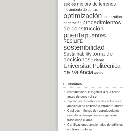
suelos
mejora de terrenos
movimiento de tierras
optimización
optimization
procedimientos
perforación
de construcción
puente
puentes
RESILIFE
sostenibilidad
toma de
Sustainability
decisiones
turismo
Universitat Politècnica
de València
áridos
Histórico
Biomateriales: la ingeniería que crece
antes de construirse
Tipologías de sistemas de certificación
ambiental de edificios e infraestructuras
Casi dos millones de reproducciones:
cuando la divulgación en ingeniería
trasciende el aula
Certificaciones ambientales de edificios
e infraestructuras