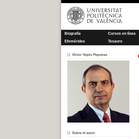
Saltar
al
contenido
Biografía
Cursos en línea
Efemérides
Tesauro
Víctor Yepes Piqueras
Sobre el autor