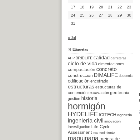
17
18
19
20
21
22
23
24
25
26
27
28
29
30
31
« Jul
Etiquetas
calidad
BRIDLIFE
AHP
carreteras
ciclo de vida
cimentaciones
concreto
compactación
DIMALIFE
construcción
docencia
edificación
encofrado
estructuras
estructuras de
excavación
geotecnia
contención
historia
gestión
hormigón
HYDELIFE
ICITECH
ingeniería
ingeniería civil
innovación
Life Cycle
investigación
Assessment
mantenimiento
maquinaria
mejora de