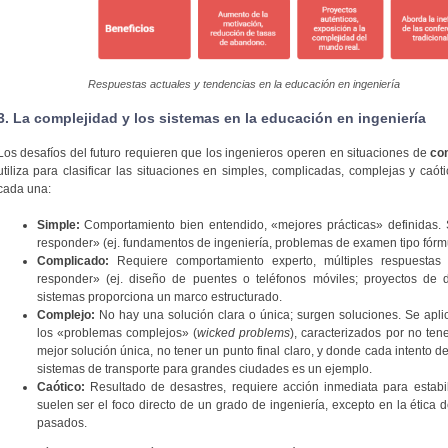
Respuestas actuales y tendencias en la educación en ingeniería
3. La complejidad y los sistemas en la educación en ingeniería
Los desafíos del futuro requieren que los ingenieros operen en situaciones de
co
utiliza para clasificar las situaciones en simples, complicadas, complejas y caót
cada una:
Simple:
Comportamiento bien entendido, «mejores prácticas» definidas. S
responder» (ej. fundamentos de ingeniería, problemas de examen tipo fórmu
Complicado:
Requiere comportamiento experto, múltiples respuestas c
responder» (ej. diseño de puentes o teléfonos móviles; proyectos de d
sistemas proporciona un marco estructurado.
Complejo:
No hay una solución clara o única; surgen soluciones. Se aplic
los «problemas complejos» (
wicked problems
), caracterizados por no ten
mejor solución única, no tener un punto final claro, y donde cada intento d
sistemas de transporte para grandes ciudades es un ejemplo.
Caótico:
Resultado de desastres, requiere acción inmediata para estabil
suelen ser el foco directo de un grado de ingeniería, excepto en la ética 
pasados.