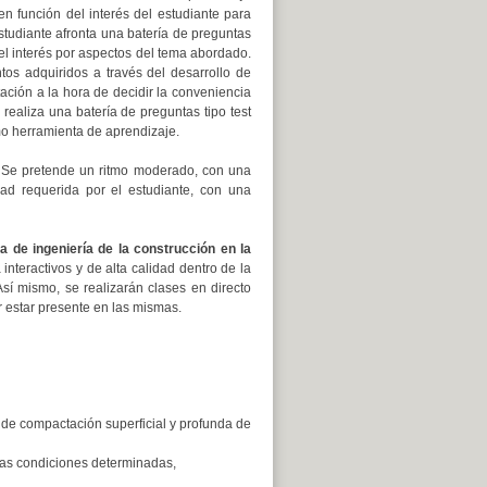
n función del interés del estudiante para
estudiante afronta una batería de preguntas
el interés por aspectos del tema abordado.
tos adquiridos a través del desarrollo de
tación a la hora de decidir la conveniencia
 realiza una batería de preguntas tipo test
mo herramienta de aprendizaje.
. Se pretende un ritmo moderado, con una
ad requerida por el estudiante, con una
a de ingeniería de la construcción en la
interactivos y de alta calidad dentro de la
Así mismo, se realizarán clases en directo
 estar presente en las mismas.
s de compactación superficial y profunda de
nas condiciones determinadas,