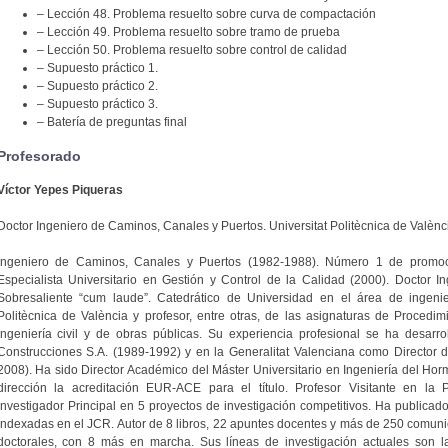
– Lección 48. Problema resuelto sobre curva de compactación
– Lección 49. Problema resuelto sobre tramo de prueba
– Lección 50. Problema resuelto sobre control de calidad
– Supuesto práctico 1.
– Supuesto práctico 2.
– Supuesto práctico 3.
– Batería de preguntas final
Profesorado
Víctor Yepes Piqueras
Doctor Ingeniero de Caminos, Canales y Puertos. Universitat Politècnica de Valènc
Ingeniero de Caminos, Canales y Puertos (1982-1988). Número 1 de promoci
Especialista Universitario en Gestión y Control de la Calidad (2000). Doctor 
Sobresaliente “cum laude”. Catedrático de Universidad en el área de ingenier
Politècnica de València y profesor, entre otras, de las asignaturas de Procedi
ingeniería civil y de obras públicas. Su experiencia profesional se ha desar
Construcciones S.A. (1989-1992) y en la Generalitat Valenciana como Director d
2008). Ha sido Director Académico del Máster Universitario en Ingeniería del Ho
dirección la acreditación EUR-ACE para el título. Profesor Visitante en la P
Investigador Principal en 5 proyectos de investigación competitivos. Ha publicad
indexadas en el JCR. Autor de 8 libros, 22 apuntes docentes y más de 250 comunic
doctorales, con 8 más en marcha. Sus líneas de investigación actuales son las