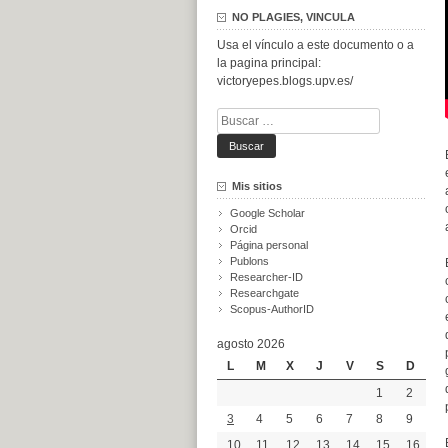
NO PLAGIES, VINCULA
Usa el vínculo a este documento o a
la pagina principal:
victoryepes.blogs.upv.es/
Buscar:
Mis sitios
Google Scholar
Orcid
Página personal
Publons
Researcher-ID
Researchgate
Scopus-AuthorID
agosto 2026
L
M
X
J
V
S
D
1
2
3
4
5
6
7
8
9
10
11
12
13
14
15
16