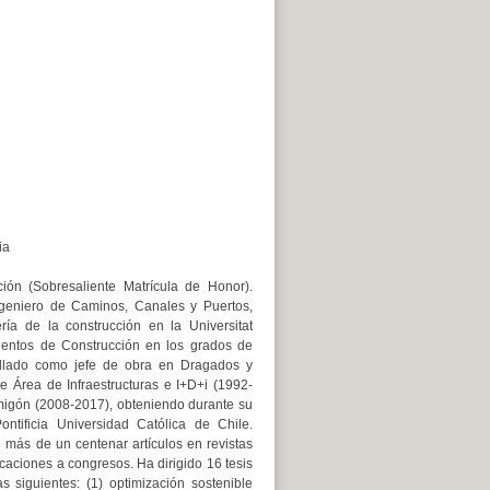
ia
ón (Sobresaliente Matrícula de Honor).
Ingeniero de Caminos, Canales y Puertos,
ía de la construcción en la Universitat
mientos de Construcción en los grados de
rollado como jefe de obra en Dragados y
e Área de Infraestructuras e I+D+i (1992-
rmigón (2008-2017), obteniendo durante su
ontificia Universidad Católica de Chile.
o más de un centenar artículos en revistas
aciones a congresos. Ha dirigido 16 tesis
 siguientes: (1) optimización sostenible