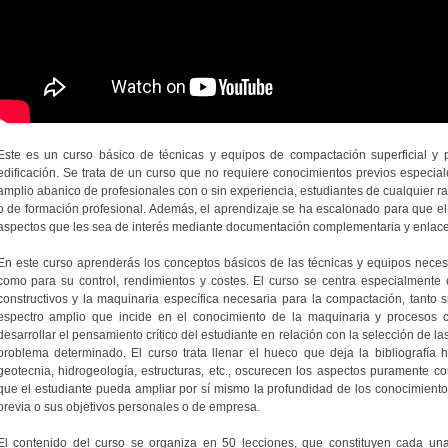
Este es un curso básico de técnicas y equipos de compactación superficial y 
edificación. Se trata de un curso que no requiere conocimientos previos especial
amplio abanico de profesionales con o sin experiencia, estudiantes de cualquier ra
o de formación profesional. Además, el aprendizaje se ha escalonado para que el
aspectos que les sea de interés mediante documentación complementaria y enlaces 
En este curso aprenderás los conceptos básicos de las técnicas y equipos neces
como para su control, rendimientos y costes. El curso se centra especialmente
constructivos y la maquinaria específica necesaria para la compactación, tanto 
espectro amplio que incide en el conocimiento de la maquinaria y procesos co
desarrollar el pensamiento crítico del estudiante en relación con la selección de l
problema determinado. El curso trata llenar el hueco que deja la bibliografía 
geotecnia, hidrogeología, estructuras, etc., oscurecen los aspectos puramente co
que el estudiante pueda ampliar por sí mismo la profundidad de los conocimiento
previa o sus objetivos personales o de empresa.
El contenido del curso se organiza en 50 lecciones, que constituyen cada un