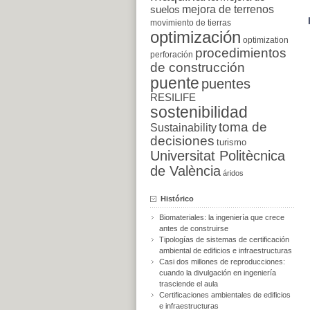
suelos
mejora de terrenos
movimiento de tierras
optimización
optimization
procedimientos
perforación
de construcción
puente
puentes
RESILIFE
sostenibilidad
toma de
Sustainability
decisiones
turismo
Universitat Politècnica
de València
áridos
Histórico
Biomateriales: la ingeniería que crece
antes de construirse
Tipologías de sistemas de certificación
ambiental de edificios e infraestructuras
Casi dos millones de reproducciones:
cuando la divulgación en ingeniería
trasciende el aula
Certificaciones ambientales de edificios
e infraestructuras