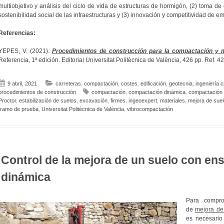
multiobjetivo y análisis del ciclo de vida de estructuras de hormigón, (2) toma de 
sostenibilidad social de las infraestructuras y (3) innovación y competitividad de 
Referencias:
YEPES, V. (2021).
Procedimientos de construcción para la compactación y m
Referencia, 1ª edición. Editorial Universitat Politècnica de València, 426 pp. Ref.
9 abril, 2021
carreteras
,
compactación
,
costes
,
edificación
,
geotecnia
,
ingeniería ci
procedimientos de construcción
compactación
,
compactación dinámica
,
compactación 
Proctor
,
estabilización de suelos
,
excavación
,
firmes
,
ingeoexpert
,
materiales
,
mejora de sue
tramo de prueba
,
Universitat Politècnica de València
,
vibrocompactación
Control de la mejora de un suelo con en
dinámica
Para compro
de
mejora de
es necesario