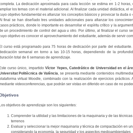
completa. La dedicación aproximada para cada lección se estima en 1-2 horas, e
ampliar los temas con el material adicional. Al finalizar cada unidad didáctica, el 
cuyo objetivo fundamental es afianzar los conceptos básicos y provocar la duda o 
Al final se han diseñado tres unidades adicionales para afianzar los conocimien
casos prácticos, donde lo importante es desarrollar el espíritu crítico y la argumen
de un procedimiento de control del agua u otro. Por último, al finalizar el curso se
cuyo objetivo es conocer el aprovechamiento del estudiante, además de servir co
El curso está programado para 75 horas de dedicación por parte del estudiante
dedicación semanal en torno a las 10-15 horas, dependiendo de la profundid
duración total de 6 semanas de aprendizaje.
Este curso único, impartido
Víctor Yepes, Catedrático de Universidad en el áre
Universitat Politècnica de València
, se presenta mediante contenidos multimedia 
plataforma virtual Moodle, combinado con la realización de ejercicios prácticos. 
mediante videoconferencias, que podrán ser vistas en diferido en caso de no poder
Objetivos
Los objetivos de aprendizaje son los siguientes:
Comprender la utilidad y las limitaciones de la maquinaria y de las técnica
terrenos
Evaluar y seleccionar la mejor maquinaria y técnica de compactación en u
considerando la economía, la seguridad y los aspectos medioambientales