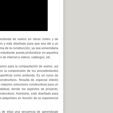
profunda de suelos en obras civiles y de
es y está diseñado para que sea útil a un
ma de la construcción, ya sea universitaria
 estudiante pueda profundizar en aquellos
de internet a vídeos, catálogos, etc.
arios para la compactación de suelos, así
 en la comprensión de los procedimientos
superficial como profunda. Es un curso de
nstructivos. Resulta de especial interés
as mejores soluciones constructivas para un
habitual, donde los aspectos de proyecto,
nstructivos. Asimismo, está diseñado para
s adquiridos en función de su experiencia
a de ellas una secuencia de aprendizaje