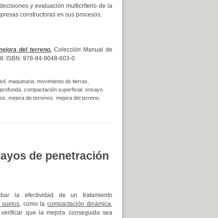
decisiones y evaluación multicriterio de la
empresas constructoras en sus procesos.
ejora del terreno.
Colección Manual de
 428. ISBN: 978-84-9048-603-0.
vil
,
maquinaria
,
movimiento de tierras
,
profunda
,
compactación superficial
,
ensayo
los
,
mejora de terrenos
,
mejora del terreno
,
sayos de penetración
bar la efectividad de un tratamiento
 suelos
, como la
compactación dinámica
,
 verificar que la mejora conseguida sea