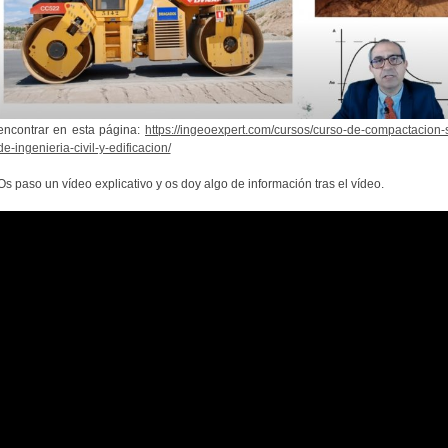
encontrar en esta página:
https://ingeoexpert.com/cursos/curso-de-compactacion-
de-ingenieria-civil-y-edificacion/
Os paso un vídeo explicativo y os doy algo de información tras el vídeo.