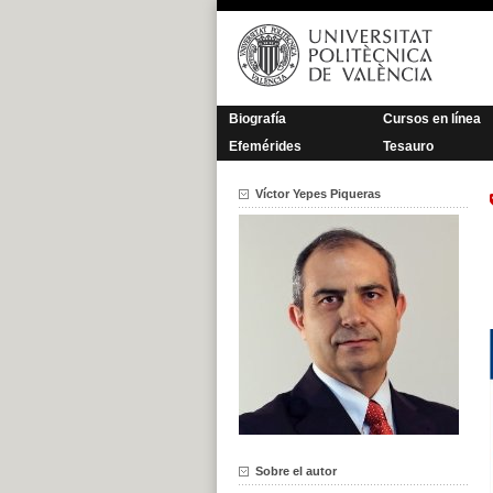
Saltar
al
contenido
Biografía
Cursos en línea
Efemérides
Tesauro
Víctor Yepes Piqueras
Sobre el autor