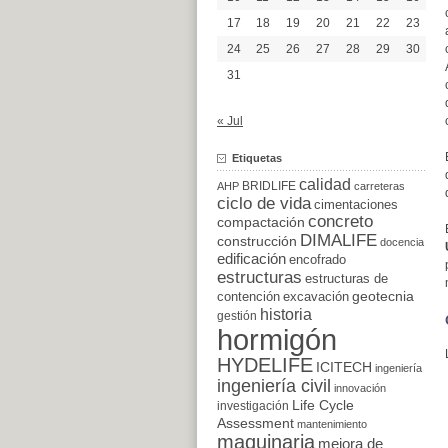
17
18
19
20
21
22
23
24
25
26
27
28
29
30
31
« Jul
Etiquetas
calidad
BRIDLIFE
AHP
carreteras
ciclo de vida
cimentaciones
concreto
compactación
DIMALIFE
construcción
docencia
edificación
encofrado
estructuras
estructuras de
excavación
geotecnia
contención
historia
gestión
hormigón
HYDELIFE
ICITECH
ingeniería
ingeniería civil
innovación
Life Cycle
investigación
Assessment
mantenimiento
maquinaria
mejora de